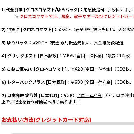
1) 代金引換 [クロネコヤマト/ゆうパック]：
宅急便送料+手数料315円(1
※
クロネコヤマトでは、現金、電子マネー及びクレジットカー
2) 宅急便 [クロネコヤマト]：
￥550~（安全!銀行振込先払い、入金確
3) ゆうパック：
￥820~（安全!銀行振込先払い、入金確認後配送）
4) クリックポスト [日本郵政]：
￥198
[全国一律料金]
（最安!CD2枚
5) こねこ便420 [クロネコヤマト]：
￥420
[全国一律料金]
（CD2枚
6) レターパックプラス [日本郵政]：
￥600
[全国一律料金]
（CD6枚
7) 日本郵便 定形外 [日本郵政]：
￥510
[全国一律料金]
（アナログ盤1
上で、配達を行う郵便局へ持ち戻ります。)
お支払い方法(クレジットカード対応)