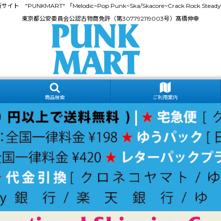
門通販サイト "PUNKMART" 「Melodic~Pop Punk~Ska/Skacore~Crack Rock
東京都公安委員会公認古物商免許（第307792119003号）髙橋伸幸
商品検索
ご利用案内