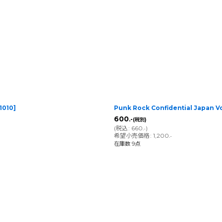
絞り込む
1010
]
Punk Rock Confidential Japan
600
.-
(税別)
(
税込
:
660
)
.-
希望小売価格
:
1,200
.-
在庫数 9点