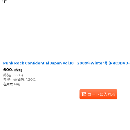
4
件
表示数
:
在庫あり
並び順
:
Punk Rock Confidential Japan Vol.10 2009年Winter号
[
PRCJDVD-
600
.-
(税別)
(
税込
:
660
)
.-
希望小売価格
:
1,200
.-
在庫数 19点
カートに入れる