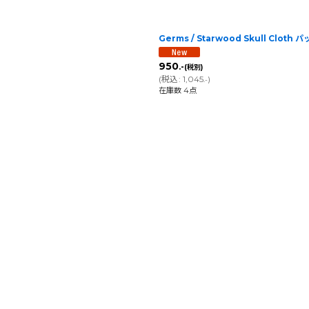
Germs / Starwood Skull Cloth 
950
.-
(税別)
(
税込
:
1,045
)
.-
在庫数 4点