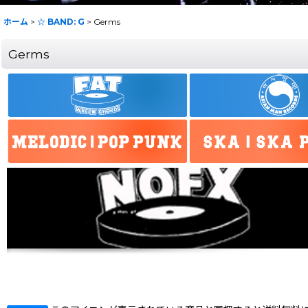
ホーム
>
☆ BAND: G
>
Germs
Germs