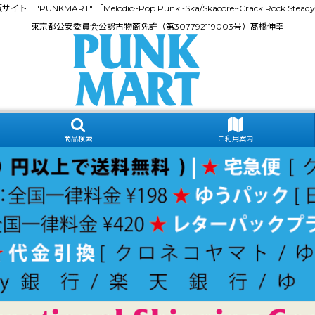
門通販サイト "PUNKMART" 「Melodic~Pop Punk~Ska/Skacore~Crack Rock
東京都公安委員会公認古物商免許（第307792119003号）髙橋伸幸
商品検索
ご利用案内