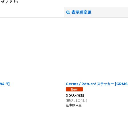
になります。
表示順変更
絞り込む
94-7
]
Germs / Return! ステッカー
[
GRMS
950
.-
(税別)
(
税込
:
1,045
)
.-
在庫数 4点