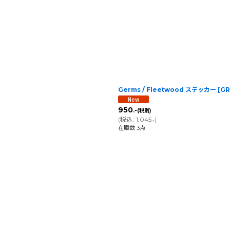
Germs / Fleetwood ステッカー
[
GR
950
.-
(税別)
(
税込
:
1,045
)
.-
在庫数 3点