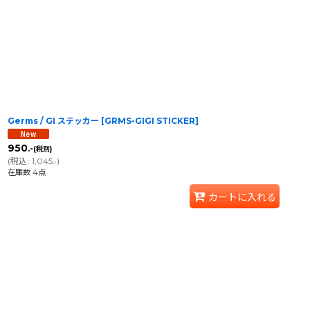
Germs / GI ステッカー
[
GRMS-GIGI STICKER
]
950
.-
(税別)
(
税込
:
1,045
)
.-
在庫数 4点
カートに入れる