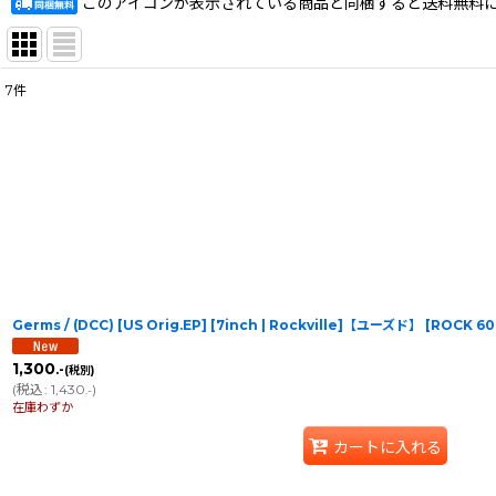
このアイコンが表示されている商品と同梱すると送料無料
7
件
表示数
:
在庫あり
並び順
:
Germs / (DCC) [US Orig.EP] [7inch | Rockville]【ユーズド】
[
ROCK 60
1,300
.-
(税別)
(
税込
:
1,430
)
.-
在庫わずか
カートに入れる