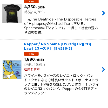
4,350
.-
(税別)
(
税込
:
4,785
)
.-
元The Beatnigs〜The Disposable Heroes
of HiphoprisyのMichael Franti率いる、
SpearheadのTシャツです。一貫して社会の歪み
や退廃を鋭…
Pepper / No Shame [US Orig.LP][CD|
Law]【ユーズド】
[
94536-2
]
1,690
.-
(税別)
(
税込
:
1,859
)
.-
在庫わずか
ハワイ出身、3ピースのレゲエ・ロック・バン
ド！クセになる心地良いサウンド！ボーナストラ
ック２曲、PV等を収録したDVD付き！！ ハワイ
のレゲエ/ロックバンド、Pepperの4枚目でアト
ランティック・…