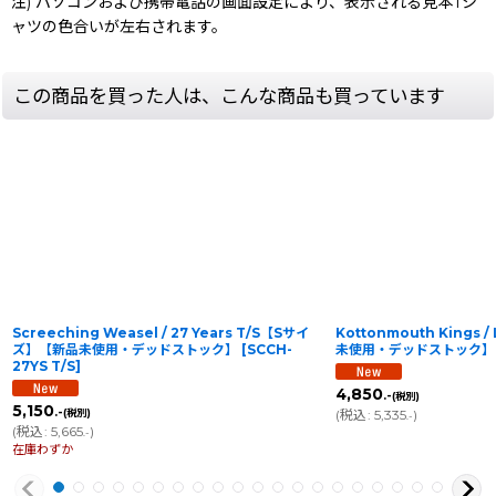
注) パソコンおよび携帯電話の画面設定により、表示される見本Tシ
ャツの色合いが左右されます。
この商品を買った人は、こんな商品も買っています
Screeching Weasel / 27 Years T/S【Sサイ
Kottonmouth Kings /
ズ】【新品未使用・デッドストック】
[
SCCH-
未使用・デッドストック】
27YS T/S
]
4,850
.-
(税別)
5,150
.-
(税別)
(
税込
:
5,335
)
.-
(
税込
:
5,665
)
.-
在庫わずか