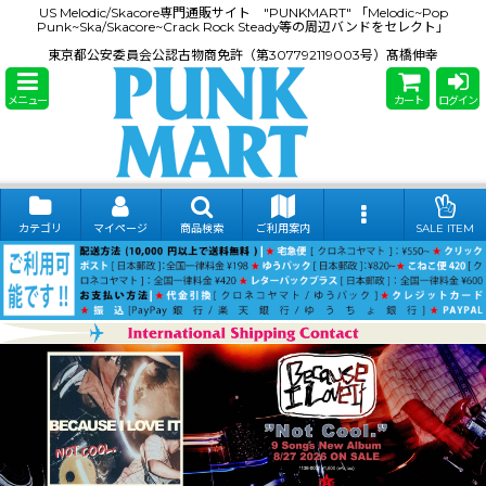
US Melodic/Skacore専門通販サイト "PUNKMART" 「Melodic~Pop
Punk~Ska/Skacore~Crack Rock Steady等の周辺バンドをセレクト」
東京都公安委員会公認古物商免許（第307792119003号）髙橋伸幸
メニュー
カート
ログイン
カテゴリ
マイページ
商品検索
ご利用案内
SALE ITEM