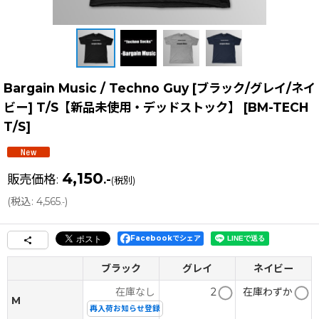
Bargain Music / Techno Guy [ブラック/グレイ/ネイ
ビー] T/S【新品未使用・デッドストック】
[
BM-TECH
T/S
]
4,150
販売価格
:
.-
(税別)
(
税込
:
4,565
)
.-
Facebookでシェア
ブラック
グレイ
ネイビー
在庫なし
2
在庫わずか
M
再入荷お知らせ登録