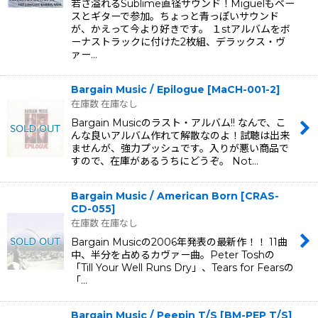
若さ溢れるSublime直径サウンド！Miguelもベー
スとギターで参加。ちょっと青っぽいサウンド
が、かえって今より好きです。 １stアルバムをボ
ーナストラックに付けた2枚組、デラックス・ヴ
ァー…
Bargain Music / Epilogue
[
MaCH-001-2
]
在庫数 在庫なし
Bargain Musicのラスト・アルバム!! なんで、こ
んな良いアルバム作れて解散なのよ！試聴は出来
ませんが、強力プッシュです。入りが悪い商品で
すので、在庫があるうちにどうぞ。 Not…
Bargain Music / American Born
[
CRAS-
CD-055
]
在庫数 在庫なし
Bargain Musicの2006年発表の最新作！！ 11曲
中、半分を占めるカヴァー曲。Peter Toshの
「Till Your Well Runs Dry」、Tears for Fearsの
「…
Bargain Music / Peepin T/S
[
BM-PEP T/S
]