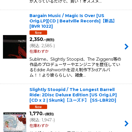
が入っているだけで、買い！オススメ…
Bargain Music / Magic Is Over [US
Orig.LP][CD | Beatville Records]【新品】
[
BVR 1022
]
2,350
.-
(税別)
(
税込
:
2,585
)
.-
在庫わずか
Sublime、Slightly Stoopid、The Ziggens等の
作品のプロデューサーやエンジニアを歴任してい
るEddie Ashworthを迎え制作下3rdアルバ
ム！！より彼ららしい、雑食…
Slightly Stoopid / The Longest Barrell
Ride: 2Disc Deluxe Edition [US Orig.LP]
[CD x 2 | Skunk]【ユーズド】
[
SS-LBR2D
]
1,770
.-
(税別)
(
税込
:
1,947
)
.-
在庫わずか