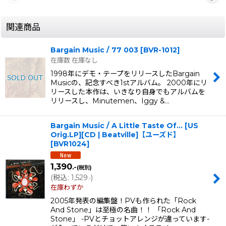
関連商品
Bargain Music / 77 003
[
BVR-1012
]
在庫数 在庫なし
1998年にデモ・テープをリリースしたBargain
Musicの、記念すべき1stアルバム。 2000年にリ
リースした本作は、いきなり自身でもアルバムを
リリースし、Minutemen、Iggy &…
Bargain Music / A Little Taste Of... [US
Orig.LP][CD | Beatville]【ユーズド】
[
BVR1024
]
1,390
.-
(税別)
(
税込
:
1,529
)
.-
在庫わずか
2005年発表の編集盤！PVも作られた「Rock
And Stone」は至極の名曲！！ 「Rock And
Stone」 -PVとチョットアレンジが違っています-