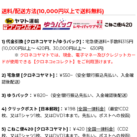
送料/配送方法(10,000円以上で送料無料)
1) 代金引換 [クロネコヤマト/ゆうパック]：
宅急便送料+手数料315円
(10,000円以上～ 420円、30,000円以上～ 630円)
※
クロネコヤマトでは、現金、電子マネー及びクレジットカー
ドが使用できる【クロネコeコレクト】をご利用頂けます。
2) 宅急便 [クロネコヤマト]：
￥550~（安全!銀行振込先払い、入金確
認後配送）
3) ゆうパック：
￥820~（安全!銀行振込先払い、入金確認後配送）
4) クリックポスト [日本郵政]：
￥198
[全国一律料金]
（最安!CD2
枚、又はTシャツ1枚、又はDVD1本まで。先払い。ポストへの投函)
5) こねこ便420 [クロネコヤマト]：
￥420
[全国一律料金]
（CD2
枚、又はTシャツ1枚、又はDVD1本まで。先払い。ポストへの投函)