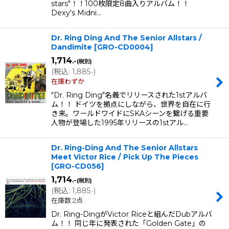
stars"！！100枚限定8曲入りアルバム！！
Dexy's Midni…
Dr. Ring Ding And The Senior Allstars /
Dandimite
[
GRO-CD0004
]
1,714
.-
(税別)
(
税込
:
1,885
)
.-
在庫わずか
"Dr. Ring Ding"名義でリリースされた1stアルバ
ム！！ ドイツを拠点にしながら、世界を自在に行
き来。ワールドワイドにSKAシーンを繋げる重要
人物が登場した1995年リリースの1stアル…
Dr. Ring-Ding And The Senior Allstars
Meet Victor Rice ‎/ Pick Up The Pieces
[
GRO-CD056
]
1,714
.-
(税別)
(
税込
:
1,885
)
.-
在庫数 2点
Dr. Ring-DingがVictor Riceと組んだDubアルバ
ム！！ 同じ年に発表された「Golden Gate」の