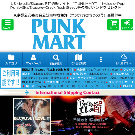
US Melodic/Skacore専門通販サイト "PUNKMART" 「Melodic~Pop
Punk~Ska/Skacore~Crack Rock Steady等の周辺バンドをセレクト」
東京都公安委員会公認古物商免許（第307792119003号）髙橋伸幸
メニュー
カート
ログイン
カテゴリ
マイページ
商品検索
ご利用案内
SALE ITEM