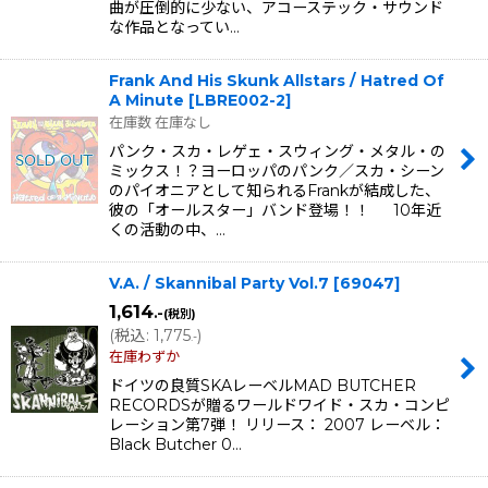
曲が圧倒的に少ない、アコーステック・サウンド
な作品となってい…
Frank And His Skunk Allstars / Hatred Of
A Minute
[
LBRE002-2
]
在庫数 在庫なし
パンク・スカ・レゲェ・スウィング・メタル・の
ミックス！？ヨーロッパのパンク／スカ・シーン
のパイオニアとして知られるFrankが結成した、
彼の「オールスター」バンド登場！！ 10年近
くの活動の中、…
V.A. / Skannibal Party Vol.7
[
69047
]
1,614
.-
(税別)
(
税込
:
1,775
)
.-
在庫わずか
ドイツの良質SKAレーベルMAD BUTCHER
RECORDSが贈るワールドワイド・スカ・コンピ
レーション第7弾！ リリース： 2007 レーベル：
Black Butcher 0…