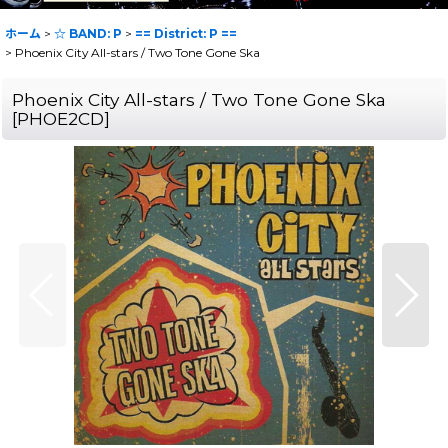
ホーム
>
☆ BAND: P
>
== District: P ==
>
Phoenix City All-stars / Two Tone Gone Ska
Phoenix City All-stars / Two Tone Gone Ska
[
PHOE2CD
]