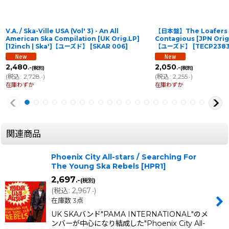
V.A. / Ska-Ville USA (Vol' 3) - An All
【日本盤】The Loafers / 
American Ska Compilation [UK Orig.LP]
Contagious [JPN Orig.
[12inch | Ska']【ユーズド】
[
SKAR 006
]
【ユーズド】
[
TECP238
2,480
2,050
.-
.-
(税別)
(税別)
(
税込
:
2,728
)
(
税込
:
2,255
)
.-
.-
在庫わずか
在庫わずか
関連商品
Phoenix City All-stars / Searching For
The Young Ska Rebels
[
HPR1
]
2,697
.-
(税別)
(
税込
:
2,967
)
.-
在庫数 3点
UK SKAバンド"PAMA INTERNATIONAL"のメ
ンバーが中心になり結成した"Phoenix City All-