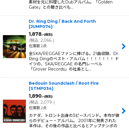
素材を元に料理したDubアルバム。「Golden
Gate」との聴き比べも…
Dr. Ring Ding / Back And Forth
[
JUMP074
]
1,878
.-
(税別)
(
税込
:
2,066
)
.-
在庫数 2点
全SKA/REGGAEファンに捧げる。21曲収録、Dr.
Ring Dingのベスト・アルバム！！！！！！！ ド
イツの、SKA/REGGAE の名門レーベル
「Grover Records」の社長とし…
Bedouin Soundclash / Root Fire
[
STMP034
]
1,890
.-
(税別)
(
税込
:
2,079
)
.-
在庫数 2点
カナダ、トロント出身の3ピースバンド。本作が彼
らのデビュー・アルバム。 2001年に発表された
本作は、その後の作品と比べるとアップテンポの