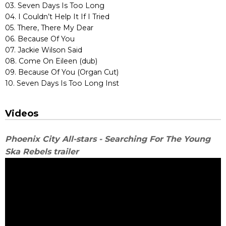
03. Seven Days Is Too Long
04. I Couldn’t Help It If I Tried
05. There, There My Dear
06. Because Of You
07. Jackie Wilson Said
08. Come On Eileen (dub)
09. Because Of You (Organ Cut)
10. Seven Days Is Too Long Inst
Videos
Phoenix City All-stars - Searching For The Young
Ska Rebels trailer