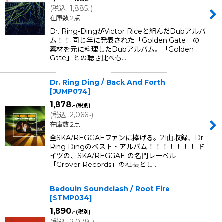
(
税込
:
1,885
)
.-
在庫数 2点
Dr. Ring-DingがVictor Riceと組んだDubアルバ
ム！！ 同じ年に発表された「Golden Gate」の
素材を元に料理したDubアルバム。「Golden
Gate」との聴き比べも…
Dr. Ring Ding / Back And Forth
[
JUMP074
]
1,878
.-
(税別)
(
税込
:
2,066
)
.-
在庫数 2点
全SKA/REGGAEファンに捧げる。21曲収録、Dr.
Ring Dingのベスト・アルバム！！！！！！！ ド
イツの、SKA/REGGAE の名門レーベル
「Grover Records」の社長とし…
Bedouin Soundclash / Root Fire
[
STMP034
]
1,890
.-
(税別)
(
税込
:
2,079
)