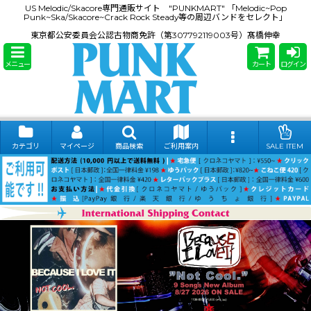
US Melodic/Skacore専門通販サイト "PUNKMART" 「Melodic~Pop
Punk~Ska/Skacore~Crack Rock Steady等の周辺バンドをセレクト」
東京都公安委員会公認古物商免許（第307792119003号）髙橋伸幸
メニュー
カート
ログイン
カテゴリ
マイページ
商品検索
ご利用案内
SALE ITEM