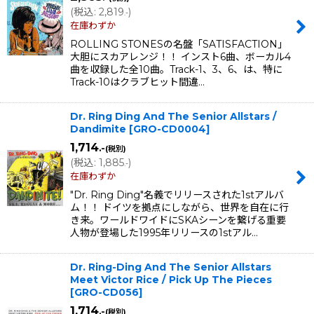
(
税込
:
2,819
)
.-
在庫わずか
ROLLING STONESの名盤「SATISFACTION」
大胆にスカアレンジ！！ インスト6曲、ボーカル4
曲を収録した全10曲。Track-1、3、6、は、特に
Track-10はクラブヒット間違…
Dr. Ring Ding And The Senior Allstars /
Dandimite
[
GRO-CD0004
]
1,714
.-
(税別)
(
税込
:
1,885
)
.-
在庫わずか
"Dr. Ring Ding"名義でリリースされた1stアルバ
ム！！ ドイツを拠点にしながら、世界を自在に行
き来。ワールドワイドにSKAシーンを繋げる重要
人物が登場した1995年リリースの1stアル…
Dr. Ring-Ding And The Senior Allstars
Meet Victor Rice ‎/ Pick Up The Pieces
[
GRO-CD056
]
1,714
.-
(税別)