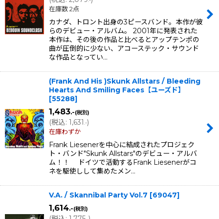
.-
在庫数 2点
カナダ、トロント出身の3ピースバンド。本作が彼
らのデビュー・アルバム。 2001年に発表された
本作は、その後の作品と比べるとアップテンポの
曲が圧倒的に少ない、アコーステック・サウンド
な作品となってい…
(Frank And His )Skunk Allstars / Bleeding
Hearts And Smiling Faces【ユーズド】
[
55288
]
1,483
.-
(税別)
(
税込
:
1,631
)
.-
在庫わずか
Frank Liesenerを中心に結成されたプロジェク
ト・バンド"Skunk Allstars"のデビュー・アルバ
ム！！ ドイツで活動するFrank Liesenerがコ
ネを駆使しして集めたメン…
V.A. / Skannibal Party Vol.7
[
69047
]
1,614
.-
(税別)
(
税込
:
1,775
)