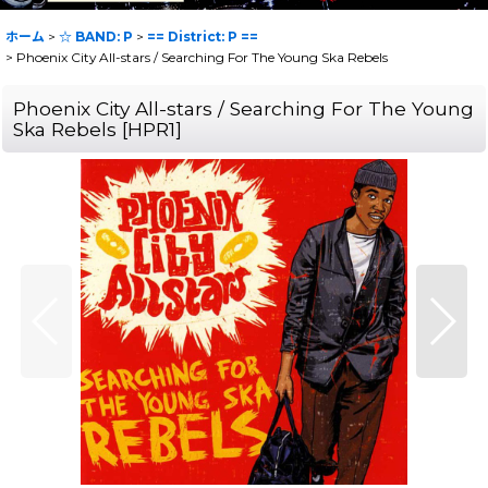
ホーム
>
☆ BAND: P
>
== District: P ==
>
Phoenix City All-stars / Searching For The Young Ska Rebels
Phoenix City All-stars / Searching For The Young
Ska Rebels
[
HPR1
]