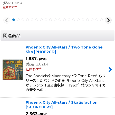
(
税込
:
1,628
)
.-
在庫わずか
関連商品
Phoenix City All-stars / Two Tone Gone
Ska
[
PHOE2CD
]
1,837
.-
(税別)
(
税込
:
2,021
)
.-
在庫わずか
The SpecialsやMadnessなど2 Tone Recからリ
リースしたバンドの曲をPhoenix City All-Stars
がアレンジ！全8曲収録！ 1960年代のジャマイカ
の音楽への…
Phoenix City All-stars / Skatisfaction
[
SCORCHER2
]
2,563
.-
(税別)