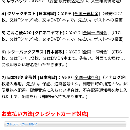
3) ゆうパック：
￥820~（安全!銀行振込先払い、入金確認後配送）
4) クリックポスト [日本郵政]：
￥198
[全国一律料金]
（最安!CD2
枚、又はTシャツ1枚、又はDVD1本まで。先払い。ポストへの投函)
5) こねこ便420 [クロネコヤマト]：
￥420
[全国一律料金]
（CD2
枚、又はTシャツ1枚、又はDVD1本まで。先払い。ポストへの投函)
6) レターパックプラス [日本郵政]：
￥600
[全国一律料金]
（CD6
枚、又はTシャツ3枚、又はDVD4本まで。先払い。対面でお届けし、
受領印または署名をいただきます。)
7) 日本郵便 定形外 [日本郵政]：
￥510
[全国一律料金]
（アナログ盤1
枚購入専用。先払い。保証、追跡番号ナシ。到着日時の指定ナシ。郵
便受箱へ配達。郵便受箱に入らない場合は、不在配達通知書を差し入
れた上で、配達を行う郵便局へ持ち戻ります。)
お支払い方法(クレジットカード対応)