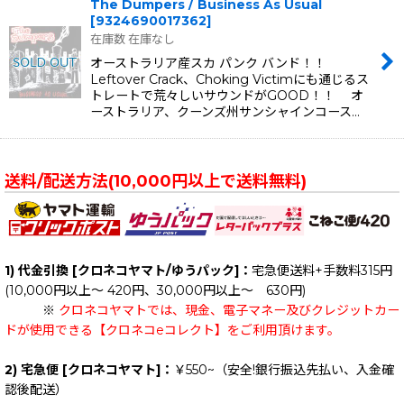
The Dumpers / Business As Usual
[
9324690017362
]
在庫数 在庫なし
オーストラリア産スカ パンク バンド！！
Leftover Crack、Choking Victimにも通じるス
トレートで荒々しいサウンドがGOOD！！ オ
ーストラリア、クーンズ州サンシャインコース…
送料/配送方法(10,000円以上で送料無料)
1) 代金引換 [クロネコヤマト/ゆうパック]：
宅急便送料+手数料315円
(10,000円以上～ 420円、30,000円以上～ 630円)
※
クロネコヤマトでは、現金、電子マネー及びクレジットカー
ドが使用できる【クロネコeコレクト】をご利用頂けます。
2) 宅急便 [クロネコヤマト]：
￥550~（安全!銀行振込先払い、入金確
認後配送）