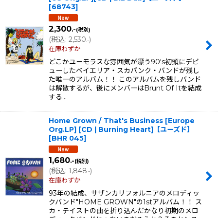
[
68743
]
2,300
.-
(税別)
(
税込
:
2,530
)
.-
在庫わずか
どこかユーモラスな雰囲気が漂う90's初頭にデビ
ューしたベイエリア・スカパンク・バンドが残し
た唯一のアルバム！！ このアルバムを残しバンド
は解散するが、後にメンバーはBrunt Of Itを結成
する…
Home Grown / That's Business [Europe
Org.LP] [CD | Burning Heart]【ユーズド】
[
BHR 045
]
1,680
.-
(税別)
(
税込
:
1,848
)
.-
在庫わずか
93年の結成、サザンカリフォルニアのメロディッ
クバンド"HOME GROWN"の1stアルバム！！ ス
カ・テイストの曲を折り込んだかなり初期のメロ