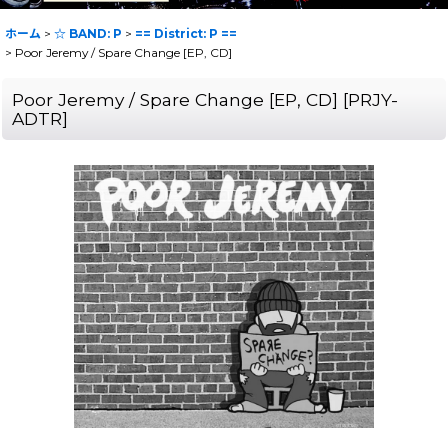
ホーム
>
☆ BAND: P
>
== District: P ==
>
Poor Jeremy / Spare Change [EP, CD]
Poor Jeremy / Spare Change [EP, CD]
[
PRJY-
ADTR
]