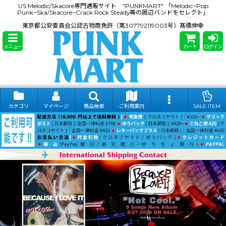
US Melodic/Skacore専門通販サイト "PUNKMART" 「Melodic~Pop
Punk~Ska/Skacore~Crack Rock Steady等の周辺バンドをセレクト」
東京都公安委員会公認古物商免許（第307792119003号）髙橋伸幸
メニュー
カート
ログイン
カテゴリ
マイページ
商品検索
ご利用案内
SALE ITEM