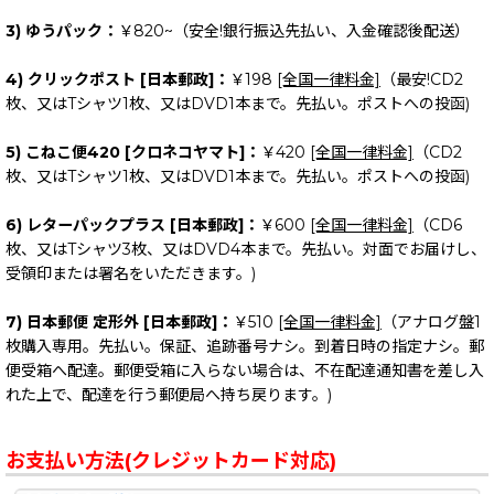
3) ゆうパック：
￥820~（安全!銀行振込先払い、入金確認後配送）
4) クリックポスト [日本郵政]：
￥198
[全国一律料金]
（最安!CD2
枚、又はTシャツ1枚、又はDVD1本まで。先払い。ポストへの投函)
5) こねこ便420 [クロネコヤマト]：
￥420
[全国一律料金]
（CD2
枚、又はTシャツ1枚、又はDVD1本まで。先払い。ポストへの投函)
6) レターパックプラス [日本郵政]：
￥600
[全国一律料金]
（CD6
枚、又はTシャツ3枚、又はDVD4本まで。先払い。対面でお届けし、
受領印または署名をいただきます。)
7) 日本郵便 定形外 [日本郵政]：
￥510
[全国一律料金]
（アナログ盤1
枚購入専用。先払い。保証、追跡番号ナシ。到着日時の指定ナシ。郵
便受箱へ配達。郵便受箱に入らない場合は、不在配達通知書を差し入
れた上で、配達を行う郵便局へ持ち戻ります。)
お支払い方法(クレジットカード対応)