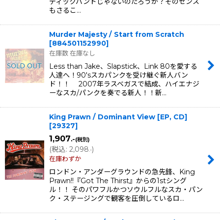
ディックバンドじゃないのだろうか？そのセンス
もさるこ…
Murder Majesty / Start from Scratch
[
884501152990
]
在庫数 在庫なし
Less than Jake、Slapstick、Link 80を愛する
人達へ！90'sスカパンクを受け継ぐ新人バン
ド！！ 2007年ラスベガスで結成、ハイエナジ
ーなスカ/パンクを奏でる新人！！新…
King Prawn / Dominant View [EP, CD]
[
29327
]
1,907
.-
(税別)
(
税込
:
2,098
)
.-
在庫わずか
ロンドン・アンダーグラウンドの急先鋒、King
Prawn!!『Got The Thirst』からの1stシング
ル！！ そのパワフルかつソウルフルなスカ・パン
ク・ステージングで観客を圧倒しているロ…