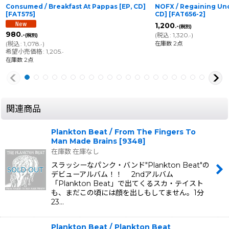
Consumed / Breakfast At Pappas [EP, CD]
NOFX / Regaining Un
[
FAT575
]
CD]
[
FAT656-2
]
1,200
.-
(税別)
980
(
税込
:
1,320
)
.-
(税別)
.-
在庫数 2点
(
税込
:
1,078
)
.-
希望小売価格
:
1,205
.-
在庫数 2点
関連商品
Plankton Beat / From The Fingers To
Man Made Brains
[
9348
]
在庫数 在庫なし
スラッシーなパンク・バンド"Plankton Beat"の
デビューアルバム！！ 2ndアルバム
「Plankton Beat」で出てくるスカ・テイスト
も、まだこの頃には顔を出しもしてません。1分
23…
Plankton Beat / Plankton Beat