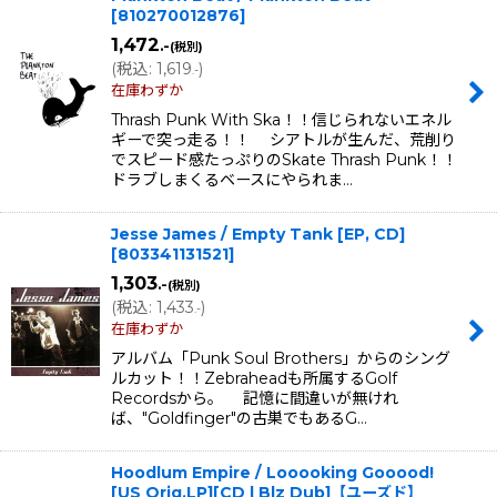
[
810270012876
]
1,472
.-
(税別)
(
税込
:
1,619
)
.-
在庫わずか
Thrash Punk With Ska！！信じられないエネル
ギーで突っ走る！！ シアトルが生んだ、荒削り
でスピード感たっぷりのSkate Thrash Punk！！
ドラブしまくるベースにやられま…
Jesse James / Empty Tank [EP, CD]
[
803341131521
]
1,303
.-
(税別)
(
税込
:
1,433
)
.-
在庫わずか
アルバム「Punk Soul Brothers」からのシング
ルカット！！Zebraheadも所属するGolf
Recordsから。 記憶に間違いが無けれ
ば、"Goldfinger"の古巣でもあるG…
Hoodlum Empire / Looooking Gooood!
[US Orig.LP][CD | Blz Dub]【ユーズド】