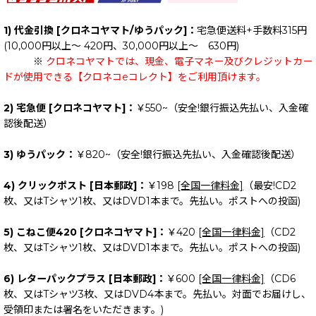
1) 代金引換 [クロネコヤマト/ゆうパック]：
宅急便送料+手数料315円
(10,000円以上～ 420円、30,000円以上～ 630円)
※
クロネコヤマトでは、現金、電子マネー及びクレジットカー
ドが使用できる【クロネコeコレクト】をご利用頂けます。
2) 宅急便 [クロネコヤマト]：
￥550~（安全!銀行振込先払い、入金確
認後配送）
3) ゆうパック：
￥820~（安全!銀行振込先払い、入金確認後配送）
4) クリックポスト [日本郵政]：
￥198
[全国一律料金]
（最安!CD2
枚、又はTシャツ1枚、又はDVD1本まで。先払い。ポストへの投函)
5) こねこ便420 [クロネコヤマト]：
￥420
[全国一律料金]
（CD2
枚、又はTシャツ1枚、又はDVD1本まで。先払い。ポストへの投函)
6) レターパックプラス [日本郵政]：
￥600
[全国一律料金]
（CD6
枚、又はTシャツ3枚、又はDVD4本まで。先払い。対面でお届けし、
受領印または署名をいただきます。)