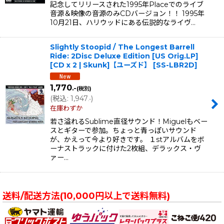
記念してリリースされた1995年Placeでのライブ
音源＆映像の音源のみCDバージョン！！ 1995年
10月21日、ハリウッドにある伝説的なライヴ…
Slightly Stoopid / The Longest Barrell
Ride: 2Disc Deluxe Edition [US Orig.LP]
[CD x 2 | Skunk]【ユーズド】
[
SS-LBR2D
]
1,770
.-
(税別)
(
税込
:
1,947
)
.-
在庫わずか
若さ溢れるSublime直径サウンド！Miguelもベー
スとギターで参加。ちょっと青っぽいサウンド
が、かえって今より好きです。 １stアルバムをボ
ーナストラックに付けた2枚組、デラックス・ヴ
ァー…
送料/配送方法(10,000円以上で送料無料)