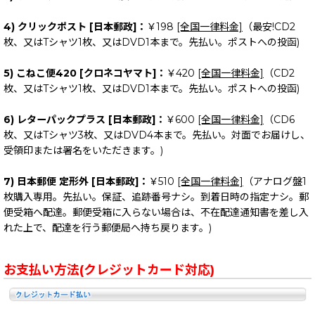
4) クリックポスト [日本郵政]：
￥198
[全国一律料金]
（最安!CD2
枚、又はTシャツ1枚、又はDVD1本まで。先払い。ポストへの投函)
5) こねこ便420 [クロネコヤマト]：
￥420
[全国一律料金]
（CD2
枚、又はTシャツ1枚、又はDVD1本まで。先払い。ポストへの投函)
6) レターパックプラス [日本郵政]：
￥600
[全国一律料金]
（CD6
枚、又はTシャツ3枚、又はDVD4本まで。先払い。対面でお届けし、
受領印または署名をいただきます。)
7) 日本郵便 定形外 [日本郵政]：
￥510
[全国一律料金]
（アナログ盤1
枚購入専用。先払い。保証、追跡番号ナシ。到着日時の指定ナシ。郵
便受箱へ配達。郵便受箱に入らない場合は、不在配達通知書を差し入
れた上で、配達を行う郵便局へ持ち戻ります。)
お支払い方法(クレジットカード対応)