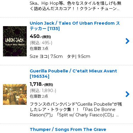
Ska、Hip Hop等、色々なスタイルを惜しげも無
く詰め込んだスカコア！！クランチ・チューン…
Union Jack / Tales Of Urban Freedom ス
テッカー
[
1135
]
450
.-
(税別)
(
税込
:
495
)
.-
在庫数 3点
Size ヨコ| 7.5cm タテ| 9.5cm
Guerilla Poubelle / C'etait Mieux Avant
[
196534
]
1,718
.-
(税別)
(
税込
:
1,890
)
.-
在庫数 2点
フランスのパンクバンド"Guerilla Poubelle"が残
したレア・トラック集！！ 「Pas De Bonne
Raison(7")」「Split w/ Charly Fiasco(CD)」…
Thumper / Songs From The Grave