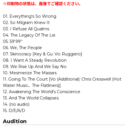
※印刷物の状態は、画像でご確認ください。
01. Everything's So Wrong
02. So Milgram Knew It
03. I Refuse All Qualms
04. The Legacy Of The Lie
05. 59'99''
06. We, The People
07. Skinocracy [Key & Gu: Vic Ruggiero]
08. I Want A Steady Revolution
09. We Rise Up And We Say No
10. Mesmerize The Masses
11. Going To The Court [Vo (Additional): Chris Cresswell (Hot
Water Music、The Flatliners)]
12. Awakening The World's Conscience
13. And The World Collapses
14. (no audio)
15. D/E/A/D
Audition