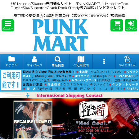
US Melodic/Skacore専門通販サイト "PUNKMART" 「Melodic~Pop
Punk~Ska/Skacore~Crack Rock Steady等の周辺バンドをセレクト」
東京都公安委員会公認古物商免許（第307792119003号）髙橋伸幸
メニュー
カート
ログイン
カテゴリ
マイページ
商品検索
ご利用案内
SALE ITEM