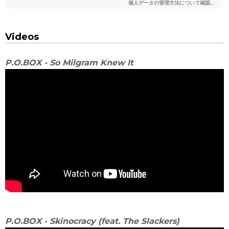
Videos
P.O.BOX - So Milgram Knew It
P.O.BOX - Skinocracy (feat. The Slackers)