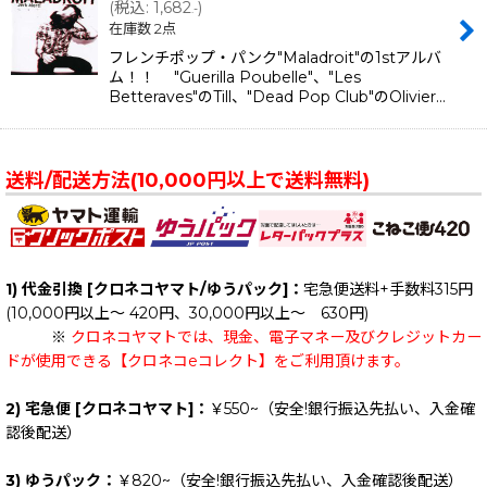
(
税込
:
1,682
)
.-
在庫数 2点
フレンチポップ・パンク"Maladroit"の1stアルバ
ム！！ "Guerilla Poubelle"、"Les
Betteraves"のTill、"Dead Pop Club"のOlivier…
送料/配送方法(10,000円以上で送料無料)
1) 代金引換 [クロネコヤマト/ゆうパック]：
宅急便送料+手数料315円
(10,000円以上～ 420円、30,000円以上～ 630円)
※
クロネコヤマトでは、現金、電子マネー及びクレジットカー
ドが使用できる【クロネコeコレクト】をご利用頂けます。
2) 宅急便 [クロネコヤマト]：
￥550~（安全!銀行振込先払い、入金確
認後配送）
3) ゆうパック：
￥820~（安全!銀行振込先払い、入金確認後配送）