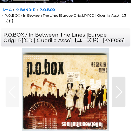
ホーム
>
☆ BAND: P
>
P.O.BOX
>
P.O.BOX / In Between The Lines [Europe Orig.LP][CD | Guerilla Asso]【ユ
ーズド】
P.O.BOX / In Between The Lines [Europe
Orig.LP][CD | Guerilla Asso]【ユーズド】
[
KYE055
]