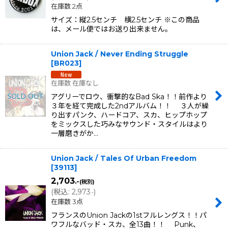
在庫数 2点
サイズ：縦2.5センチ 横2.5センチ ※この商品
は、メール便ではお送り出来ません。
Union Jack / Never Ending Struggle
[
BR023
]
在庫数 在庫なし
アグリーでロウ、衝撃的なBad Ska！！前作より
３年を経て完成した2ndアルバム！！ ３人が繰
り出すパンク、ハードコア、スカ、ヒップホップ
をミックスした巧みなサウンド・スタイルはより
一層磨きがか…
Union Jack / Tales Of Urban Freedom
[
39113
]
2,703
.-
(税別)
(
税込
:
2,973
)
.-
在庫数 3点
フランスのUnion Jackの1stフルレングス！！パ
ワフルなバッド・スカ、全13曲！！ Punk、