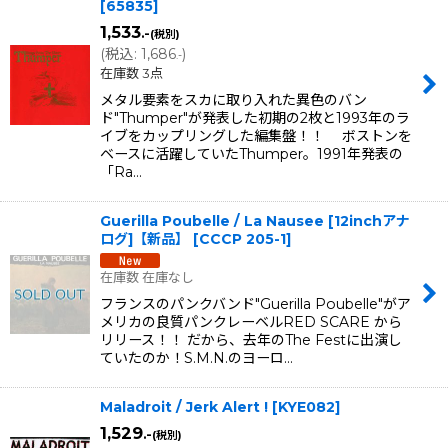
[
65835
]
1,533
.-
(税別)
(
税込
:
1,686
)
.-
在庫数 3点
メタル要素をスカに取り入れた異色のバン
ド"Thumper"が発表した初期の2枚と1993年のラ
イブをカップリングした編集盤！！ ボストンを
ベースに活躍していたThumper。1991年発表の
「Ra…
Guerilla Poubelle / La Nausee [12inchアナ
ログ]【新品】
[
CCCP 205-1
]
在庫数 在庫なし
フランスのパンクバンド"Guerilla Poubelle"がア
メリカの良質パンクレーベルRED SCARE から
リリース！！ だから、去年のThe Festに出演し
ていたのか！S.M.N.のヨーロ…
Maladroit / Jerk Alert !
[
KYE082
]
1,529
.-
(税別)