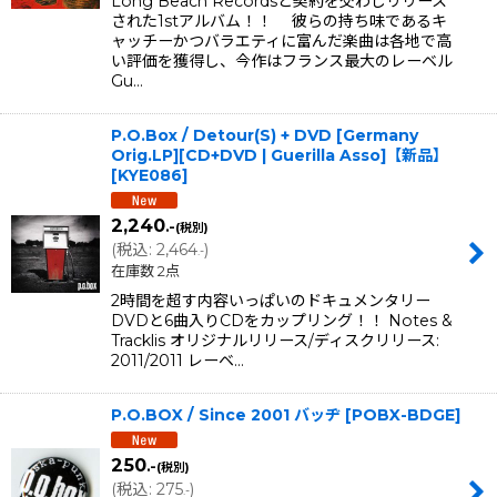
Long Beach Recordsと契約を交わしリリース
された1stアルバム！！ 彼らの持ち味であるキ
ャッチーかつバラエティに富んだ楽曲は各地で高
い評価を獲得し、今作はフランス最大のレーベル
Gu…
P.O.Box / Detour(S) + DVD [Germany
Orig.LP][CD+DVD | Guerilla Asso]【新品】
[
KYE086
]
2,240
.-
(税別)
(
税込
:
2,464
)
.-
在庫数 2点
2時間を超す内容いっぱいのドキュメンタリー
DVDと6曲入りCDをカップリング！！ Notes &
Tracklis オリジナルリリース/ディスクリリース:
2011/2011 レーベ…
P.O.BOX / Since 2001 バッヂ
[
POBX-BDGE
]
250
.-
(税別)
(
税込
:
275
)
.-