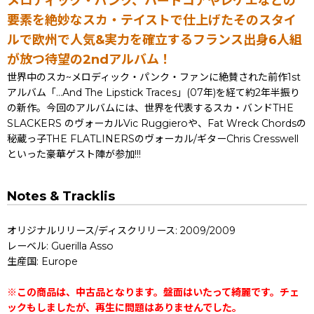
メロディック・パンク、ハードコアやレゲエなどの
要素を絶妙なスカ・テイストで仕上げたそのスタイ
ルで欧州で人気&実力を確立するフランス出身6人組
が放つ待望の2ndアルバム！
世界中のスカ~メロディック・パンク・ファンに絶賛された前作1st
アルバム「...And The Lipstick Traces」(07年)を経て約2年半振り
の新作。今回のアルバムには、世界を代表するスカ・バンドTHE
SLACKERS のヴォーカルVic Ruggieroや、Fat Wreck Chordsの
秘蔵っ子THE FLATLINERSのヴォーカル/ギターChris Cresswell
といった豪華ゲスト陣が参加!!!
Notes & Tracklis
オリジナルリリース/ディスクリリース: 2009/2009
レーベル: Guerilla Asso
生産国: Europe
※この商品は、中古品となります。盤面はいたって綺麗です。チェ
ックもしましたが、再生に問題はありませんでした。