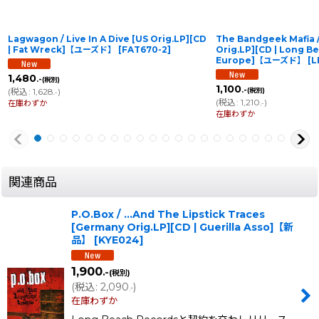
Lagwagon / Live In A Dive [US Orig.LP][CD
The Bandgeek Mafia /
| Fat Wreck]【ユーズド】
[
FAT670-2
]
Orig.LP][CD | Long B
Europe]【ユーズド】
[
L
1,480
.-
(税別)
1,100
.-
(
税込
:
1,628
)
(税別)
.-
(
税込
:
1,210
)
在庫わずか
.-
在庫わずか
関連商品
P.O.Box / ...And The Lipstick Traces
[Germany Orig.LP][CD | Guerilla Asso]【新
品】
[
KYE024
]
1,900
.-
(税別)
(
税込
:
2,090
)
.-
在庫わずか