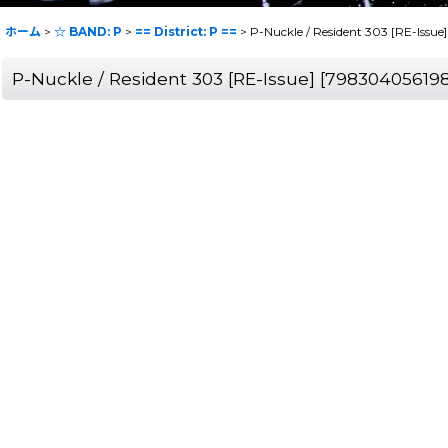
ホーム
>
☆ BAND: P
>
== District: P ==
>
P-Nuckle / Resident 303 [RE-Issue]
P-Nuckle / Resident 303 [RE-Issue]
[
79830405619