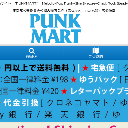
門通販サイト "PUNKMART" 「Melodic~Pop Punk~Ska/Skacore~Crack Rock
東京都公安委員会公認古物商免許（第307792119003号）髙橋伸幸
商品検索
ご利用案内