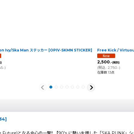
on Ivy/Ska Man ステッカー
[
OPIV-SKMN STICKER
]
Free Kick / Virt
2,500
.-
)
(税別)
45
)
(
税込
:
2,750
)
.-
.-
在庫数 13点
34
]
 Of The Future)となる会心の一撃!! 【90's に勢いを増した「SKA PUNK