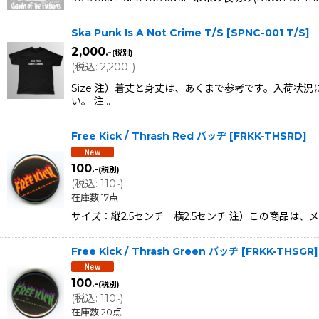
Ska Punk Is A Not Crime T/S
[
SPNC-001 T/S
]
2,000
.-
(税別)
(
税込
:
2,200
)
.-
Size 注）着丈と身丈は、あくまで参考です。入荷
い。 注…
Free Kick / Thrash Red バッヂ
[
FRKK-THSRD
]
100
.-
(税別)
(
税込
:
110
)
.-
在庫数 17点
サイズ：縦2.5センチ 横2.5センチ 注）この商品は
Free Kick / Thrash Green バッヂ
[
FRKK-THSGR
]
100
.-
(税別)
(
税込
:
110
)
.-
在庫数 20点