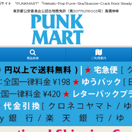
門通販サイト "PUNKMART" 「Melodic~Pop Punk~Ska/Skacore~Crack Rock
東京都公安委員会公認古物商免許（第307792119003号）髙橋伸幸
商品検索
ご利用案内