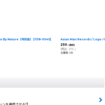
uous By Nature【特別盤】
[
1138-0045
]
Asian Man Records / Logo
250
.-
(税別)
(
税込
:
275
)
.-
在庫数 3点
」シーンを再燃させる!!】 …