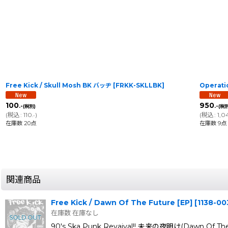
Free Kick / Skull Mosh BK バッヂ
[
FRKK-SKLLBK
]
Operati
100
950
.-
.-
(税別)
(税別
(
税込
:
110
)
(
税込
:
1,0
.-
在庫数 20点
在庫数 9点
関連商品
Free Kick / Dawn Of The Future [EP]
[
1138-00
在庫数 在庫なし
90's Ska Punk Revaival!! 未来の夜明け(Dawn