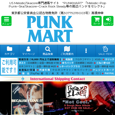
US Melodic/Skacore専門通販サイト "PUNKMART" 「Melodic~Pop
Punk~Ska/Skacore~Crack Rock Steady等の周辺バンドをセレクト」
東京都公安委員会公認古物商免許（第307792119003号）髙橋伸幸
メニュー
カート
ログイン
カテゴリ
マイページ
商品検索
ご利用案内
SALE ITEM