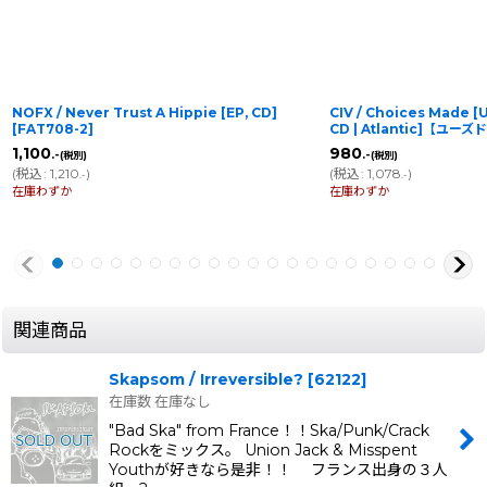
NOFX / Never Trust A Hippie [EP, CD]
CIV / Choices Made [
[
FAT708-2
]
CD | Atlantic]【ユーズ
1,100
980
.-
.-
(税別)
(税別)
(
税込
:
1,210
)
(
税込
:
1,078
)
.-
.-
在庫わずか
在庫わずか
関連商品
Skapsom / Irreversible?
[
62122
]
在庫数 在庫なし
"Bad Ska" from France！！Ska/Punk/Crack
Rockをミックス。 Union Jack & Misspent
Youthが好きなら是非！！ フランス出身の３人