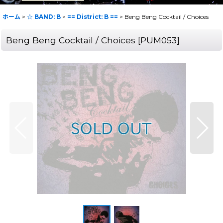
ホーム
>
☆ BAND: B
>
== District: B ==
>
Beng Beng Cocktail / Choices
Beng Beng Cocktail / Choices
[
PUM053
]