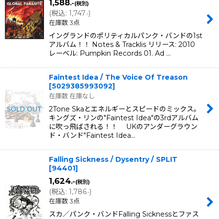
1,588
.-
(税別)
(
税込
:
1,747
)
.-
在庫数 3点
イングランドのポリティカルパンク・バンドの1st
アルバム！！ Notes & Tracklis リリース: 2010
レーベル: Pumpkin Records 01. Ad …
Faintest Idea / The Voice Of Treason
[
5029385993092
]
在庫数 在庫なし
2Tone Skaとエネルギーとスピードのミックス。
キングズ・リンの"Faintest Idea"の3rdアルバム
に吹っ飛ばされる！！ UKのアンダーグラウン
ド・バンド"Faintest Idea…
Falling Sickness / Dysentry / SPLIT
[
94401
]
1,624
.-
(税別)
(
税込
:
1,786
)
.-
在庫数 3点
スカ／パンク・バンドFalling Sicknessとファス