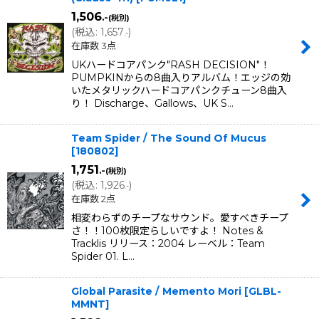
1,506
.-
(税別)
(
税込
:
1,657
)
.-
在庫数 3点
UKハードコアパンク"RASH DECISION"！
PUMPKINからの8曲入りアルバム！エッジの効
いたメタリックハードコアパンクチューン8曲入
り！ Discharge、Gallows、UK S…
Team Spider / The Sound Of Mucus
[
180802
]
1,751
.-
(税別)
(
税込
:
1,926
)
.-
在庫数 2点
相変わらずのチープなサウンド。愛すべきチープ
さ！！100枚限定らしいですよ！ Notes &
Tracklis リリース：2004 レーベル：Team
Spider 01. L…
Global Parasite / Memento Mori
[
GLBL-
MMNT
]