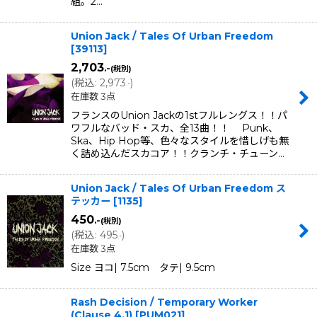
組。2…
Union Jack / Tales Of Urban Freedom
[
39113
]
2,703
.-
(税別)
(
税込
:
2,973
)
.-
在庫数 3点
フランスのUnion Jackの1stフルレングス！！パ
ワフルなバッド・スカ、全13曲！！ Punk、
Ska、Hip Hop等、色々なスタイルを惜しげも無
く詰め込んだスカコア！！クランチ・チューン…
Union Jack / Tales Of Urban Freedom ス
テッカー
[
1135
]
450
.-
(税別)
(
税込
:
495
)
.-
在庫数 3点
Size ヨコ| 7.5cm タテ| 9.5cm
Rash Decision / Temporary Worker
(Clause 4.1)
[
PUM021
]