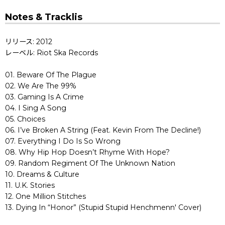
Notes & Tracklis
リリース: 2012
レーベル: Riot Ska Records
01. Beware Of The Plague
02. We Are The 99%
03. Gaming Is A Crime
04. I Sing A Song
05. Choices
06. I’ve Broken A String (Feat. Kevin From The Decline!)
07. Everything I Do Is So Wrong
08. Why Hip Hop Doesn’t Rhyme With Hope?
09. Random Regiment Of The Unknown Nation
10. Dreams & Culture
11. U.K. Stories
12. One Million Stitches
13. Dying In “Honor” (Stupid Stupid Henchmenn' Cover)