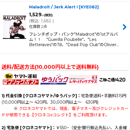
Maladroit / Jerk Alert !
[
KYE082
]
1,529
.-
(税別)
(
税込
:
1,682
)
.-
在庫数 2点
フレンチポップ・パンク"Maladroit"の1stアルバ
ム！！ "Guerilla Poubelle"、"Les
Betteraves"のTill、"Dead Pop Club"のOlivier…
送料/配送方法(10,000円以上で送料無料)
1) 代金引換 [クロネコヤマト/ゆうパック]：
宅急便送料+手数料315円
(10,000円以上～ 420円、30,000円以上～ 630円)
※
クロネコヤマトでは、現金、電子マネー及びクレジットカー
ドが使用できる【クロネコeコレクト】をご利用頂けます。
2) 宅急便 [クロネコヤマト]：
￥550~（安全!銀行振込先払い、入金確