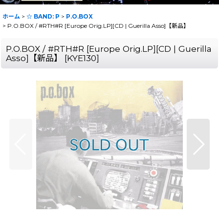
ホーム
>
☆ BAND: P
>
P.O.BOX
>
P.O.BOX / #RTH#R [Europe Orig.LP][CD | Guerilla Asso]【新品】
P.O.BOX / #RTH#R [Europe Orig.LP][CD | Guerilla
Asso]【新品】
[
KYE130
]