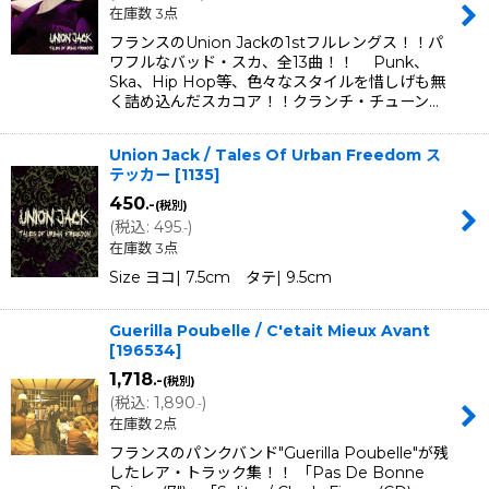
在庫数 3点
フランスのUnion Jackの1stフルレングス！！パ
ワフルなバッド・スカ、全13曲！！ Punk、
Ska、Hip Hop等、色々なスタイルを惜しげも無
く詰め込んだスカコア！！クランチ・チューン…
Union Jack / Tales Of Urban Freedom ス
テッカー
[
1135
]
450
.-
(税別)
(
税込
:
495
)
.-
在庫数 3点
Size ヨコ| 7.5cm タテ| 9.5cm
Guerilla Poubelle / C'etait Mieux Avant
[
196534
]
1,718
.-
(税別)
(
税込
:
1,890
)
.-
在庫数 2点
フランスのパンクバンド"Guerilla Poubelle"が残
したレア・トラック集！！ 「Pas De Bonne