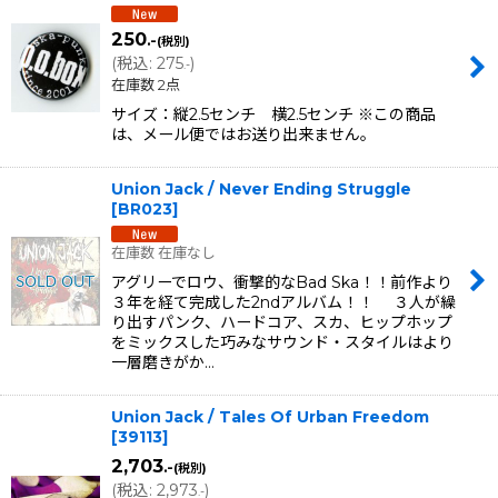
250
.-
(税別)
(
税込
:
275
)
.-
在庫数 2点
サイズ：縦2.5センチ 横2.5センチ ※この商品
は、メール便ではお送り出来ません。
Union Jack / Never Ending Struggle
[
BR023
]
在庫数 在庫なし
アグリーでロウ、衝撃的なBad Ska！！前作より
３年を経て完成した2ndアルバム！！ ３人が繰
り出すパンク、ハードコア、スカ、ヒップホップ
をミックスした巧みなサウンド・スタイルはより
一層磨きがか…
Union Jack / Tales Of Urban Freedom
[
39113
]
2,703
.-
(税別)
(
税込
:
2,973
)
.-