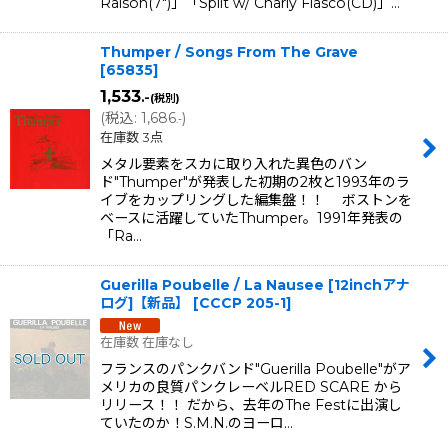
Raison(7")」「Split w/ Charly Fiasco(CD)」…
Thumper / Songs From The Grave
[
65835
]
1,533
.-
(税別)
(
税込
:
1,686
)
.-
在庫数 3点
メタル要素をスカに取り入れた異色のバン
ド"Thumper"が発表した初期の2枚と1993年のラ
イブをカップリングした編集盤！！ ボストンを
ベースに活躍していたThumper。1991年発表の
「Ra…
Guerilla Poubelle / La Nausee [12inchアナ
ログ]【新品】
[
CCCP 205-1
]
在庫数 在庫なし
フランスのパンクバンド"Guerilla Poubelle"がア
メリカの良質パンクレーベルRED SCARE から
リリース！！ だから、去年のThe Festに出演し
ていたのか！S.M.N.のヨーロ…