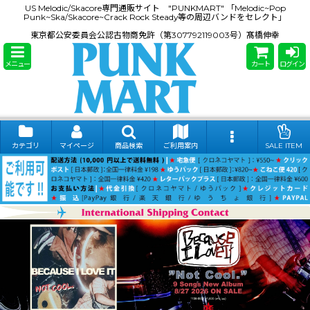
US Melodic/Skacore専門通販サイト "PUNKMART" 「Melodic~Pop
Punk~Ska/Skacore~Crack Rock Steady等の周辺バンドをセレクト」
東京都公安委員会公認古物商免許（第307792119003号）髙橋伸幸
メニュー
カート
ログイン
カテゴリ
マイページ
商品検索
ご利用案内
SALE ITEM