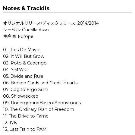
Notes & Tracklis
オリジナルリリース/ディスクリリース: 2014/2014
レーベル: Guerilla Asso
生産国: Europe
01. Tres De Mayo
02. It Will But Grow
03. Poto & Cabengo
04. Y.M.W.C
05. Divide and Rule
06. Broken Cards and Credit Hearts
07. Cogito Ergo Sum
08. Shipwrecked
09. UndergroundBaseofAnonymous
10. The Ordinary Plan of Freedom
11. The Drive to Fame
12. 178
13. Last Train to PAM