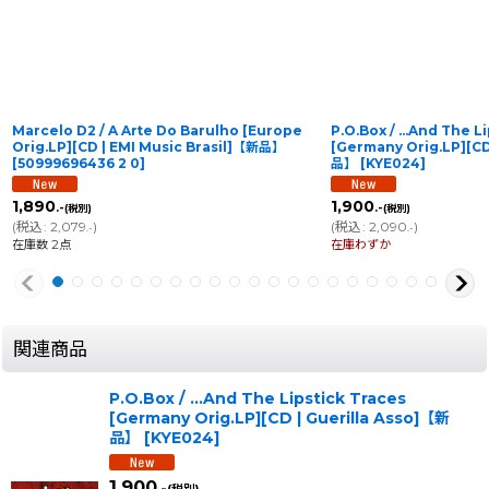
Marcelo D2 / A Arte Do Barulho [Europe
P.O.Box / ...And The L
Orig.LP][CD | EMI Music Brasil]【新品】
[Germany Orig.LP][CD
[
50999696436 2 0
]
品】
[
KYE024
]
1,890
1,900
.-
.-
(税別)
(税別)
(
税込
:
2,079
)
(
税込
:
2,090
)
.-
.-
在庫数 2点
在庫わずか
関連商品
P.O.Box / ...And The Lipstick Traces
[Germany Orig.LP][CD | Guerilla Asso]【新
品】
[
KYE024
]
1,900
.-