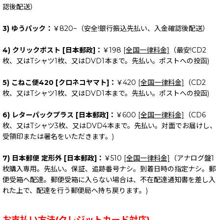
認後配送）
3) ゆうパック：
￥820~（安全!銀行振込先払い、入金確認後配送）
4) クリックポスト [日本郵政]：
￥198
[全国一律料金]
（最安!CD2
枚、又はTシャツ1枚、又はDVD1本まで。先払い。ポストへの投函)
5) こねこ便420 [クロネコヤマト]：
￥420
[全国一律料金]
（CD2
枚、又はTシャツ1枚、又はDVD1本まで。先払い。ポストへの投函)
6) レターパックプラス [日本郵政]：
￥600
[全国一律料金]
（CD6
枚、又はTシャツ3枚、又はDVD4本まで。先払い。対面でお届けし、
受領印または署名をいただきます。)
7) 日本郵便 定形外 [日本郵政]：
￥510
[全国一律料金]
（アナログ盤1
枚購入専用。先払い。保証、追跡番号ナシ。到着日時の指定ナシ。郵
便受箱へ配達。郵便受箱に入らない場合は、不在配達通知書を差し入
れた上で、配達を行う郵便局へ持ち戻ります。)