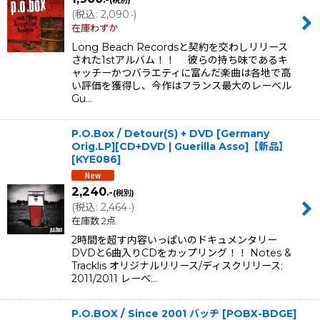
(税別)
(
税込
:
2,090
)
.-
在庫わずか
Long Beach Recordsと契約を交わしリリース
された1stアルバム！！ 彼らの持ち味であるキ
ャッチーかつバラエティに富んだ楽曲は各地で高
い評価を獲得し、今作はフランス最大のレーベル
Gu…
P.O.Box / Detour(S) + DVD [Germany
Orig.LP][CD+DVD | Guerilla Asso]【新品】
[
KYE086
]
2,240
.-
(税別)
(
税込
:
2,464
)
.-
在庫数 2点
2時間を超す内容いっぱいのドキュメンタリー
DVDと6曲入りCDをカップリング！！ Notes &
Tracklis オリジナルリリース/ディスクリリース:
2011/2011 レーベ…
P.O.BOX / Since 2001 バッヂ
[
POBX-BDGE
]