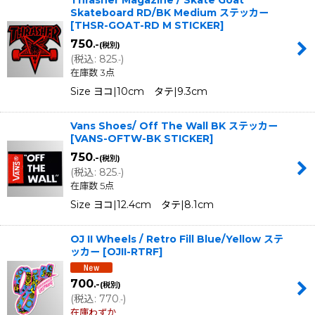
Thrasher Magazine / Skate Goat
Skateboard RD/BK Medium ステッカー
[
THSR-GOAT-RD M STICKER
]
750
.-
(税別)
(
税込
:
825
)
.-
在庫数 3点
Size ヨコ|10cm タテ|9.3cm
Vans Shoes/ Off The Wall BK ステッカー
[
VANS-OFTW-BK STICKER
]
750
.-
(税別)
(
税込
:
825
)
.-
在庫数 5点
Size ヨコ|12.4cm タテ|8.1cm
OJ II Wheels / Retro Fill Blue/Yellow ステ
ッカー
[
OJII-RTRF
]
700
.-
(税別)
(
税込
:
770
)
.-
在庫わずか