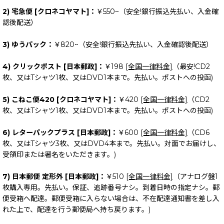
2) 宅急便 [クロネコヤマト]：
￥550~（安全!銀行振込先払い、入金確
認後配送）
3) ゆうパック：
￥820~（安全!銀行振込先払い、入金確認後配送）
4) クリックポスト [日本郵政]：
￥198
[全国一律料金]
（最安!CD2
枚、又はTシャツ1枚、又はDVD1本まで。先払い。ポストへの投函)
5) こねこ便420 [クロネコヤマト]：
￥420
[全国一律料金]
（CD2
枚、又はTシャツ1枚、又はDVD1本まで。先払い。ポストへの投函)
6) レターパックプラス [日本郵政]：
￥600
[全国一律料金]
（CD6
枚、又はTシャツ3枚、又はDVD4本まで。先払い。対面でお届けし、
受領印または署名をいただきます。)
7) 日本郵便 定形外 [日本郵政]：
￥510
[全国一律料金]
（アナログ盤1
枚購入専用。先払い。保証、追跡番号ナシ。到着日時の指定ナシ。郵
便受箱へ配達。郵便受箱に入らない場合は、不在配達通知書を差し入
れた上で、配達を行う郵便局へ持ち戻ります。)