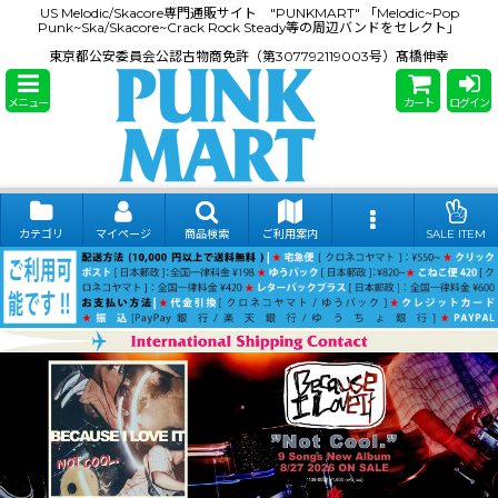
US Melodic/Skacore専門通販サイト "PUNKMART" 「Melodic~Pop
Punk~Ska/Skacore~Crack Rock Steady等の周辺バンドをセレクト」
東京都公安委員会公認古物商免許（第307792119003号）髙橋伸幸
メニュー
カート
ログイン
カテゴリ
マイページ
商品検索
ご利用案内
SALE ITEM