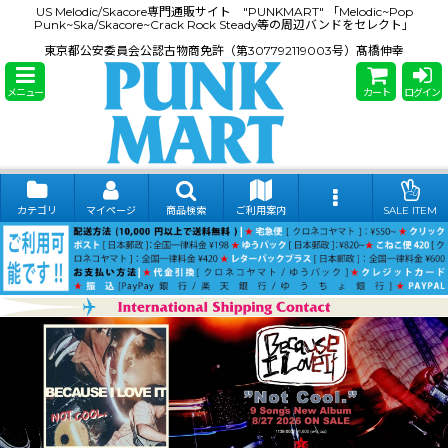
US Melodic/Skacore専門通販サイト "PUNKMART" 「Melodic~Pop
Punk~Ska/Skacore~Crack Rock Steady等の周辺バンドをセレクト」
東京都公安委員会公認古物商免許（第307792119003号）髙橋伸幸
メニュー
カート
ログイン
カテゴリ
マイページ
商品検索
ご利用案内
SALE ITEM