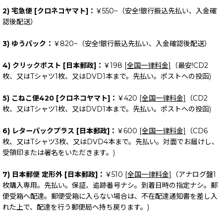
2) 宅急便 [クロネコヤマト]：
￥550~（安全!銀行振込先払い、入金確
認後配送）
3) ゆうパック：
￥820~（安全!銀行振込先払い、入金確認後配送）
4) クリックポスト [日本郵政]：
￥198
[全国一律料金]
（最安!CD2
枚、又はTシャツ1枚、又はDVD1本まで。先払い。ポストへの投函)
5) こねこ便420 [クロネコヤマト]：
￥420
[全国一律料金]
（CD2
枚、又はTシャツ1枚、又はDVD1本まで。先払い。ポストへの投函)
6) レターパックプラス [日本郵政]：
￥600
[全国一律料金]
（CD6
枚、又はTシャツ3枚、又はDVD4本まで。先払い。対面でお届けし、
受領印または署名をいただきます。)
7) 日本郵便 定形外 [日本郵政]：
￥510
[全国一律料金]
（アナログ盤1
枚購入専用。先払い。保証、追跡番号ナシ。到着日時の指定ナシ。郵
便受箱へ配達。郵便受箱に入らない場合は、不在配達通知書を差し入
れた上で、配達を行う郵便局へ持ち戻ります。)