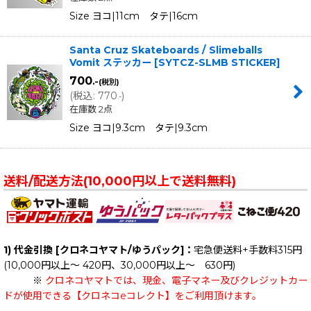
Size ヨコ|11cm タテ|16cm
Santa Cruz Skateboards / Slimeballs
Vomit ステッカー
[
SYTCZ-SLMB STICKER
]
700
.-
(税別)
(
税込
:
770
)
.-
在庫数 2点
Size ヨコ|9.3cm タテ|9.3cm
送料/配送方法(10,000円以上で送料無料)
1) 代金引換 [クロネコヤマト/ゆうパック]：
宅急便送料+手数料315円
(10,000円以上～ 420円、30,000円以上～ 630円)
※
クロネコヤマトでは、現金、電子マネー及びクレジットカー
ドが使用できる【クロネコeコレクト】をご利用頂けます。