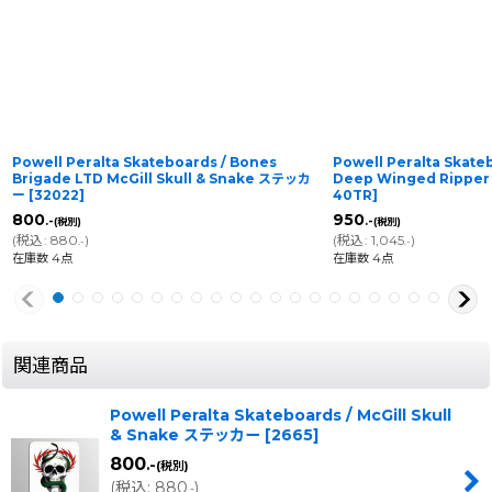
Powell Peralta Skateboards / Bones
Powell Peralta Skate
Brigade LTD McGill Skull & Snake ステッカ
Deep Winged Ripp
ー
[
32022
]
40TR
]
800
950
.-
.-
(税別)
(税別)
(
税込
:
880
)
(
税込
:
1,045
)
.-
.-
在庫数 4点
在庫数 4点
関連商品
Powell Peralta Skateboards / McGill Skull
& Snake ステッカー
[
2665
]
800
.-
(税別)
(
税込
:
880
)
.-