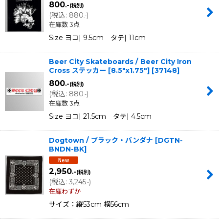
800
.-
(税別)
(
税込
:
880
)
.-
在庫数 3点
Size ヨコ| 9.5cm タテ| 11cm
Beer City Skateboards / Beer City Iron
Cross ステッカー [8.5"x1.75"]
[
37148
]
800
.-
(税別)
(
税込
:
880
)
.-
在庫数 3点
Size ヨコ| 21.5cm タテ| 4.5cm
Dogtown / ブラック・バンダナ
[
DGTN-
BNDN-BK
]
2,950
.-
(税別)
(
税込
:
3,245
)
.-
在庫わずか
サイズ：縦53cm 横56cm