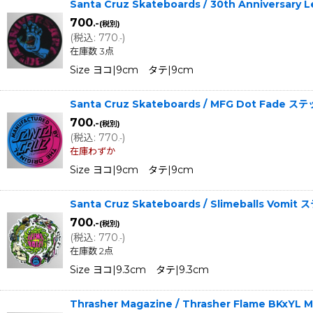
Santa Cruz Skateboards / 30th Anniversary
700
.-
(税別)
(
税込
:
770
)
.-
在庫数 3点
Size ヨコ|9cm タテ|9cm
Santa Cruz Skateboards / MFG Dot Fade ス
700
.-
(税別)
(
税込
:
770
)
.-
在庫わずか
Size ヨコ|9cm タテ|9cm
Santa Cruz Skateboards / Slimeballs Vomi
700
.-
(税別)
(
税込
:
770
)
.-
在庫数 2点
Size ヨコ|9.3cm タテ|9.3cm
Thrasher Magazine / Thrasher Flame BKxY