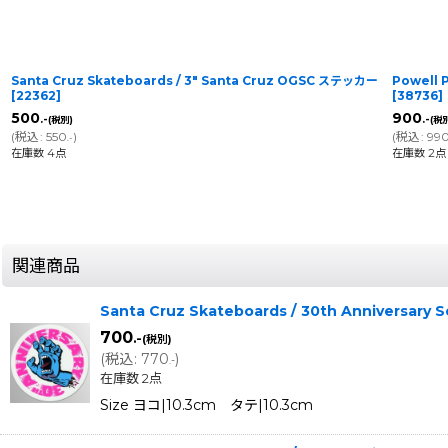
Santa Cruz Skateboards / 3" Santa Cruz OGSC ステッカー
Powell 
[
22362
]
[
38736
]
500
900
.-
.-
(税別)
(税
(
税込
:
550
)
(
税込
:
99
.-
在庫数 4点
在庫数 2点
関連商品
Santa Cruz Skateboards / 30th Anniversar
700
.-
(税別)
(
税込
:
770
)
.-
在庫数 2点
Size ヨコ|10.3cm タテ|10.3cm