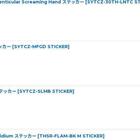
 Lenticular Screaming Hand ステッカー
[
SYTCZ-30TH-LNTC S
テッカー
[
SYTCZ-MFGD STICKER
]
t ステッカー
[
SYTCZ-SLMB STICKER
]
L Midium ステッカー
[
THSR-FLAM-BK M STICKER
]