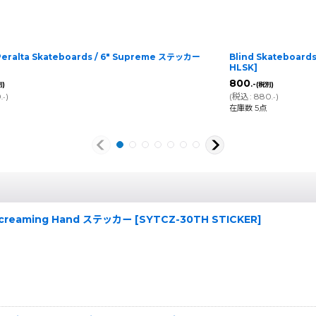
Peralta Skateboards / 6" Supreme ステッカー
Blind Skateboard
HLSK
]
800
.-
別)
(税別)
0
)
(
税込
:
880
)
.-
.-
在庫数 5点
y Screaming Hand ステッカー
[
SYTCZ-30TH STICKER
]