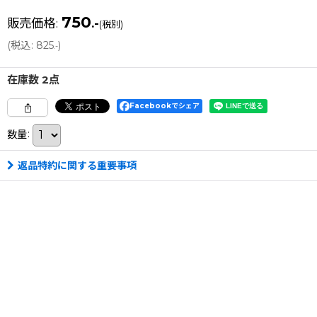
750
販売価格
:
.-
(税別)
(
税込
:
825
)
.-
在庫数 2点
Facebookでシェア
数量
:
返品特約に関する重要事項