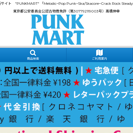
門通販サイト "PUNKMART" 「Melodic~Pop Punk~Ska/Skacore~Crack Rock
東京都公安委員会公認古物商免許（第307792119003号）髙橋伸幸
商品検索
ご利用案内