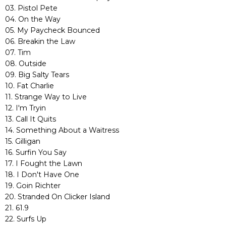
03. Pistol Pete
04. On the Way
05. My Paycheck Bounced
06. Breakin the Law
07. Tim
08. Outside
09. Big Salty Tears
10. Fat Charlie
11. Strange Way to Live
12. I'm Tryin
13. Call It Quits
14. Something About a Waitress
15. Gilligan
16. Surfin You Say
17. I Fought the Lawn
18. I Don't Have One
19. Goin Richter
20. Stranded On Clicker Island
21. 61.9
22. Surfs Up