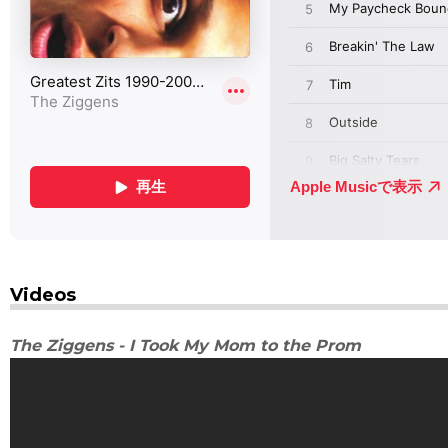
Videos
The Ziggens - I Took My Mom to the Prom