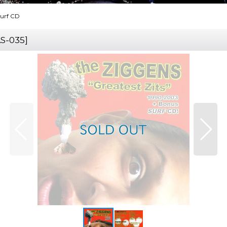
Surf CD
S-035
]