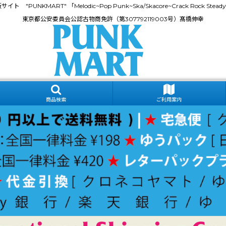
門通販サイト "PUNKMART" 「Melodic~Pop Punk~Ska/Skacore~Crack Rock
東京都公安委員会公認古物商免許（第307792119003号）髙橋伸幸
商品検索
ご利用案内