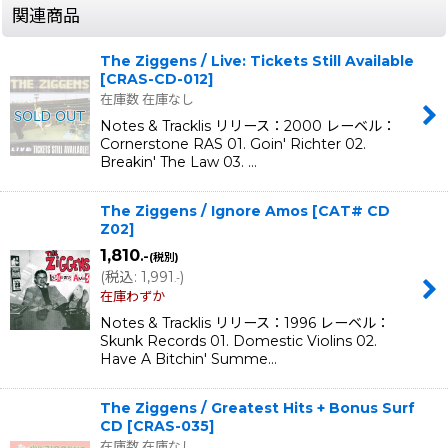
関連商品
The Ziggens / Live: Tickets Still Available
[
CRAS-CD-012
]
在庫数 在庫なし
Notes & Tracklis リリース：2000 レーベル：
Cornerstone RAS 01. Goin' Richter 02.
Breakin' The Law 03. …
The Ziggens / Ignore Amos
[
CAT# CD
Z02
]
1,810
.-
(税別)
(
税込
:
1,991
)
.-
在庫わずか
Notes & Tracklis リリース：1996 レーベル：
Skunk Records 01. Domestic Violins 02.
Have A Bitchin' Summe…
The Ziggens / Greatest Hits + Bonus Surf
CD
[
CRAS-035
]
在庫数 在庫なし