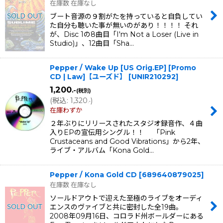
在庫数 在庫なし
ブート音源の９割がたを持っていると自負してい
た自分も聴いた事が無いのがあり！！！！ それ
が、Disc 1の8曲目「I'm Not a Loser (Live in
Studio)」、12曲目「Sha…
Pepper / Wake Up [US Orig.EP] [Promo
CD | Law]【ユーズド】
[
UNIR210292
]
1,200
.-
(税別)
(
税込
:
1,320
)
.-
在庫わずか
２年ぶりにリリースされたスタジオ録音作、４曲
入りEPの宣伝用シングル！！ 「Pink
Crustaceans and Good Vibrations」から2年、
ライブ・アルバム「Kona Gold…
Pepper / Kona Gold CD
[
689640879025
]
在庫数 在庫なし
ソールドアウトで迎えた至極のライブをオーディ
エンスのヴァイブと共に密封した全19曲。
2008年09月16日、コロラド州ボールダーにある