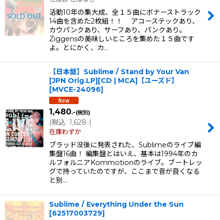
活動10年の集大成、全１５曲にボナーストラック
14曲を含めた2枚組！！ アコーステックあり、
カウパンクあり、サーフあり、パンクあり。
Ziggensの美味しいところを集めた１５曲です
よ。とにかく、カ…
【日本盤】Sublime / Stand by Your Van
[JPN Orig.LP][CD | MCA]【ユーズド】
[
MVCE-24096
]
1,480
.-
(税別)
(
税込
:
1,628
)
.-
在庫わずか
ブラッド没後に発表された、Sublimeのライブ編
集盤16曲！ 編集盤とはいえ、基本は1994年のカ
ルフォルニアKommotionのライブ。ブートレッ
グで持っていたのですが、ここまで音が良くなる
と別…
Sublime / Everything Under the Sun
[
62517003729
]