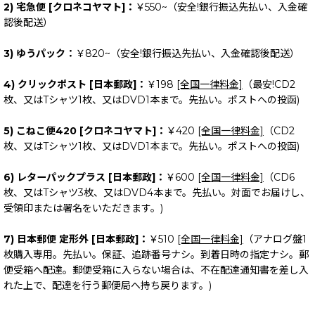
2) 宅急便 [クロネコヤマト]：
￥550~（安全!銀行振込先払い、入金確
認後配送）
3) ゆうパック：
￥820~（安全!銀行振込先払い、入金確認後配送）
4) クリックポスト [日本郵政]：
￥198
[全国一律料金]
（最安!CD2
枚、又はTシャツ1枚、又はDVD1本まで。先払い。ポストへの投函)
5) こねこ便420 [クロネコヤマト]：
￥420
[全国一律料金]
（CD2
枚、又はTシャツ1枚、又はDVD1本まで。先払い。ポストへの投函)
6) レターパックプラス [日本郵政]：
￥600
[全国一律料金]
（CD6
枚、又はTシャツ3枚、又はDVD4本まで。先払い。対面でお届けし、
受領印または署名をいただきます。)
7) 日本郵便 定形外 [日本郵政]：
￥510
[全国一律料金]
（アナログ盤1
枚購入専用。先払い。保証、追跡番号ナシ。到着日時の指定ナシ。郵
便受箱へ配達。郵便受箱に入らない場合は、不在配達通知書を差し入
れた上で、配達を行う郵便局へ持ち戻ります。)