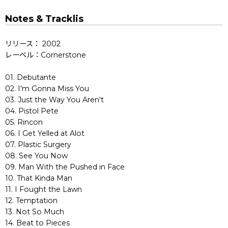
Notes & Tracklis
リリース： 2002
レーベル：Cornerstone
01. Debutante
02. I'm Gonna Miss You
03. Just the Way You Aren't
04. Pistol Pete
05. Rincon
06. I Get Yelled at Alot
07. Plastic Surgery
08. See You Now
09. Man With the Pushed in Face
10. That Kinda Man
11. I Fought the Lawn
12. Temptation
13. Not So Much
14. Beat to Pieces