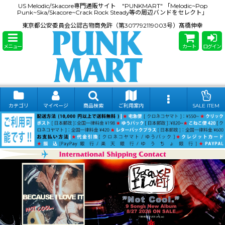
US Melodic/Skacore専門通販サイト "PUNKMART" 「Melodic~Pop
Punk~Ska/Skacore~Crack Rock Steady等の周辺バンドをセレクト」
東京都公安委員会公認古物商免許（第307792119003号）髙橋伸幸
メニュー
カート
ログイン
カテゴリ
マイページ
商品検索
ご利用案内
SALE ITEM