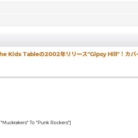
Kids Tableの2002年リリース"Gipsy Hill"！
"Muckrakers" To "Punk Rockers"]