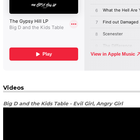
Videos
Big D and the Kids Table - Evil Girl, Angry Girl