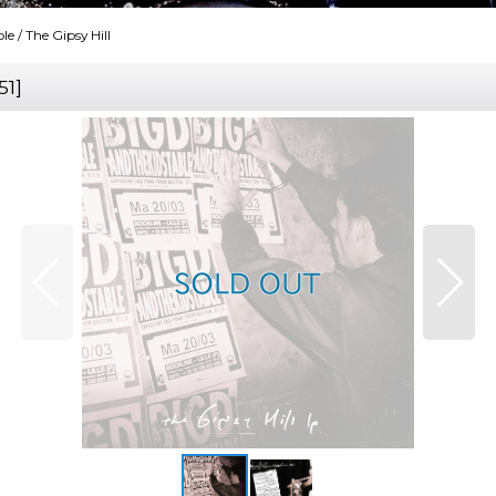
e / The Gipsy Hill
51
]