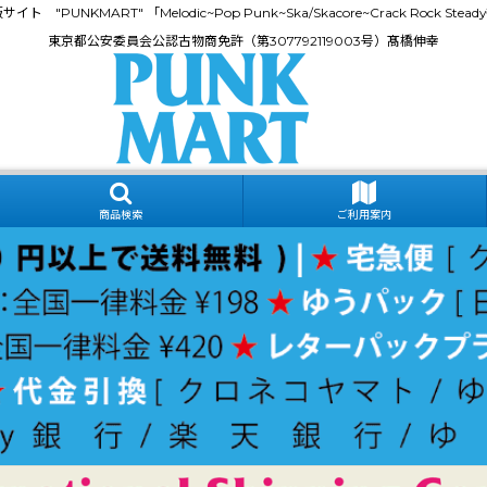
門通販サイト "PUNKMART" 「Melodic~Pop Punk~Ska/Skacore~Crack Rock
東京都公安委員会公認古物商免許（第307792119003号）髙橋伸幸
商品検索
ご利用案内