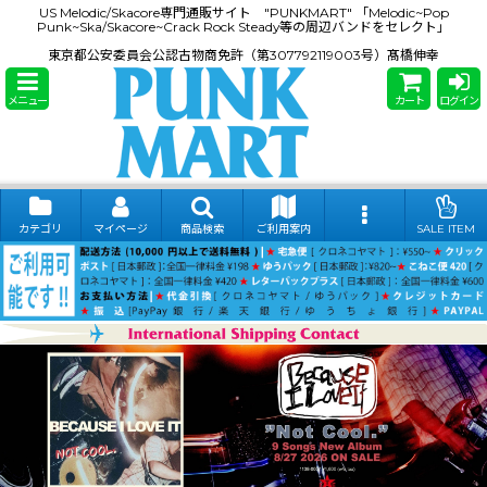
US Melodic/Skacore専門通販サイト "PUNKMART" 「Melodic~Pop
Punk~Ska/Skacore~Crack Rock Steady等の周辺バンドをセレクト」
東京都公安委員会公認古物商免許（第307792119003号）髙橋伸幸
メニュー
カート
ログイン
カテゴリ
マイページ
商品検索
ご利用案内
SALE ITEM