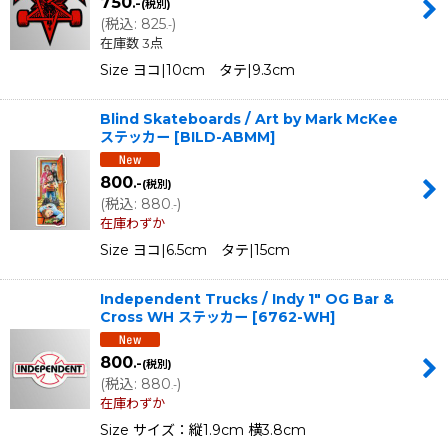
750
.-
(税別)
(
税込
:
825
)
.-
在庫数 3点
Size ヨコ|10cm タテ|9.3cm
Blind Skateboards / Art by Mark McKee
ステッカー
[
BILD-ABMM
]
800
.-
(税別)
(
税込
:
880
)
.-
在庫わずか
Size ヨコ|6.5cm タテ|15cm
Independent Trucks / Indy 1" OG Bar &
Cross WH ステッカー
[
6762-WH
]
800
.-
(税別)
(
税込
:
880
)
.-
在庫わずか
Size サイズ：縦1.9cm 横3.8cm