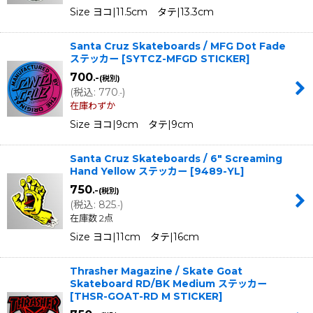
Size ヨコ|11.5cm タテ|13.3cm
Santa Cruz Skateboards / MFG Dot Fade
ステッカー
[
SYTCZ-MFGD STICKER
]
700
.-
(税別)
(
税込
:
770
)
.-
在庫わずか
Size ヨコ|9cm タテ|9cm
Santa Cruz Skateboards / 6" Screaming
Hand Yellow ステッカー
[
9489-YL
]
750
.-
(税別)
(
税込
:
825
)
.-
在庫数 2点
Size ヨコ|11cm タテ|16cm
Thrasher Magazine / Skate Goat
Skateboard RD/BK Medium ステッカー
[
THSR-GOAT-RD M STICKER
]