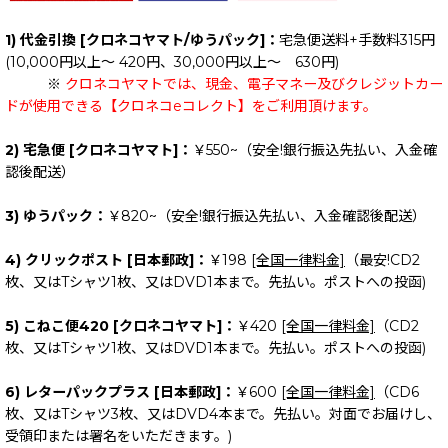
1) 代金引換 [クロネコヤマト/ゆうパック]：
宅急便送料+手数料315円
(10,000円以上～ 420円、30,000円以上～ 630円)
※
クロネコヤマトでは、現金、電子マネー及びクレジットカー
ドが使用できる【クロネコeコレクト】をご利用頂けます。
2) 宅急便 [クロネコヤマト]：
￥550~（安全!銀行振込先払い、入金確
認後配送）
3) ゆうパック：
￥820~（安全!銀行振込先払い、入金確認後配送）
4) クリックポスト [日本郵政]：
￥198
[全国一律料金]
（最安!CD2
枚、又はTシャツ1枚、又はDVD1本まで。先払い。ポストへの投函)
5) こねこ便420 [クロネコヤマト]：
￥420
[全国一律料金]
（CD2
枚、又はTシャツ1枚、又はDVD1本まで。先払い。ポストへの投函)
6) レターパックプラス [日本郵政]：
￥600
[全国一律料金]
（CD6
枚、又はTシャツ3枚、又はDVD4本まで。先払い。対面でお届けし、
受領印または署名をいただきます。)