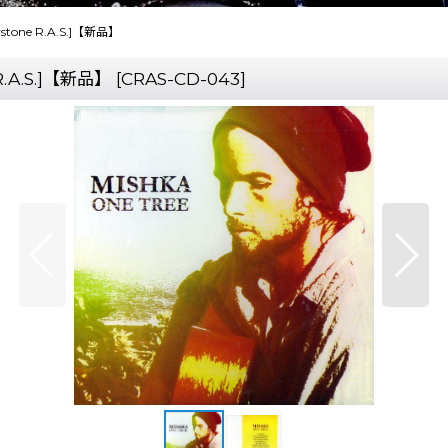
nerstone R.A.S.]【新品】
 R.A.S.]【新品】
[
CRAS-CD-043
]