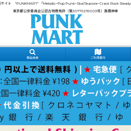
門通販サイト "PUNKMART" 「Melodic~Pop Punk~Ska/Skacore~Crack Rock
東京都公安委員会公認古物商免許（第307792119003号）髙橋伸幸
商品検索
ご利用案内