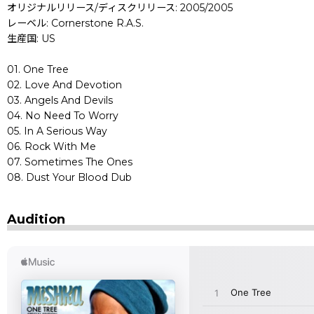
オリジナルリリース/ディスクリリース: 2005/2005
レーベル: Cornerstone R.A.S.
生産国: US
01. One Tree
02. Love And Devotion
03. Angels And Devils
04. No Need To Worry
05. In A Serious Way
06. Rock With Me
07. Sometimes The Ones
08. Dust Your Blood Dub
Audition