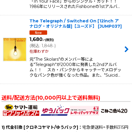
「In Your Face」からのシングル・カット！！
1986年にリリースされたFishboneの1stアルバ…
The Telegraph / Switched On [12inch ア
ナログ・オリジナル盤]【ユーズド】
[
JUMP037
]
1,680
.-
(税別)
(
税込
:
1,848
)
.-
在庫わずか
元"The Skolars"のメンバー等によ
る"Telegraph"が2000年に発表した2ndアルバ
ム！！ スカ・パンクからキャッチーでメロデッ
クなパンク色が強くなった作品。また、"Suicid…
送料/配送方法(10,000円以上で送料無料)
1) 代金引換 [クロネコヤマト/ゆうパック]：
宅急便送料+手数料315円