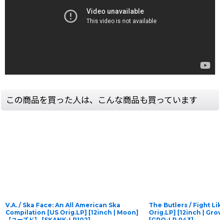
この商品を買った人は、こんな商品も買っています
V.A. / Ska Face: An All American Ska
The Butlers / Fight L
Compilation [US Orig.LP] [12inch | Moon]
Orig.LP] [12inch | 
【ユーズド】
[
SKANK-LP102
]
[
GRO-LP 043
]