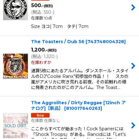
500
.-
(税別)
(
税込
:
550
)
.-
在庫数 10点
Size ヨコ| 7cm タテ| 7cm
The Toasters / Dub 56
[
743748004328
]
1,200
.-
(税別)
(
税込
:
1,320
)
.-
在庫わずか
通算5枚にあたるアルバム。ダンスホール・スタイ
ルのDJ"Coolie Ranx"初参加の作品！！ スカの
嵐がアメリカに吹き荒れる前夜、その前触れの様
に発表されたのがこのアルバム。The Toast…
The Aggrolites / Dirty Reggae [12inch ア
ナログ]【新品】
[
810017640263
]
在庫数 在庫なし
ここからすべてが始まった！Cock Sparrerには
「Shock Troops」がある。Rancidには「Let's