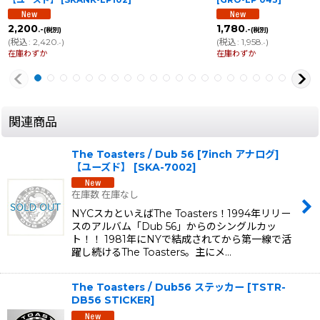
2,200
1,780
.-
.-
(税別)
(税別)
(
税込
:
2,420
)
(
税込
:
1,958
)
.-
.-
在庫わずか
在庫わずか
関連商品
The Toasters / Dub 56 [7inch アナログ]
【ユーズド】
[
SKA-7002
]
在庫数 在庫なし
NYCスカといえばThe Toasters！1994年リリー
スのアルバム「Dub 56」からのシングルカッ
ト！！ 1981年にNYで結成されてから第一線で活
躍し続けるThe Toasters。主にメ…
The Toasters / Dub56 ステッカー
[
TSTR-
DB56 STICKER
]