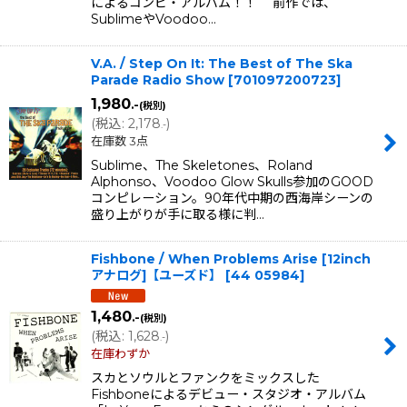
によるコンピ・アルバム！！ 前作では、
SublimeやVoodoo…
V.A. / Step On It: The Best of The Ska
Parade Radio Show
[
701097200723
]
1,980
.-
(税別)
(
税込
:
2,178
)
.-
在庫数 3点
Sublime、The Skeletones、Roland
Alphonso、Voodoo Glow Skulls参加のGOOD
コンピレーション。90年代中期の西海岸シーンの
盛り上がりが手に取る様に判…
Fishbone / When Problems Arise [12inch
アナログ]【ユーズド】
[
44 05984
]
1,480
.-
(税別)
(
税込
:
1,628
)
.-
在庫わずか
スカとソウルとファンクをミックスした
Fishboneによるデビュー・スタジオ・アルバム