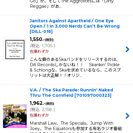
Go」が、そしてThe Aggrolitesには「Dirty
Reggae」があ…
Janitors Against Apartheid / One Eye
Open ‎/ 1 In 3,000 Nerds Can’t Be Wrong
[
DILL-016
]
1,550
.-
(税別)
(
税込
:
1,705
)
.-
在庫わずか
こんな癖のあるSkaバンドをリリースするのは、
Dill Recordsしかないね！！ Skankin' Pickle
& Schlongな、Skaを求めているなら、このスプ
リットは大正解！！オリジ…
V.A. / The Ska Parade: Runnin' Naked
Thru The Cornfield
[
701097000323
]
1,962
.-
(税別)
(
税込
:
2,158
)
.-
在庫わずか
Marshall Law、The Specials、Jump With
Joey、The Equatorsも参加する有名ラジオ番組