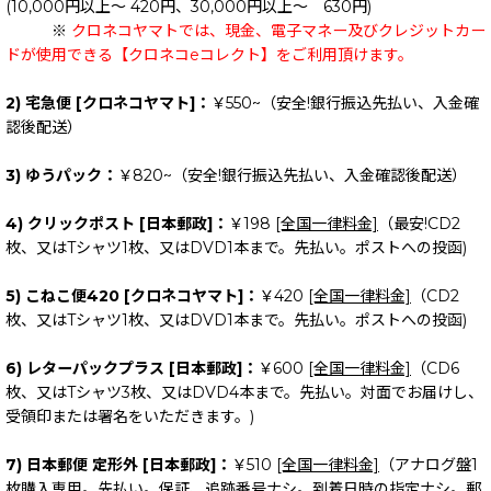
(10,000円以上～ 420円、30,000円以上～ 630円)
※
クロネコヤマトでは、現金、電子マネー及びクレジットカー
ドが使用できる【クロネコeコレクト】をご利用頂けます。
2) 宅急便 [クロネコヤマト]：
￥550~（安全!銀行振込先払い、入金確
認後配送）
3) ゆうパック：
￥820~（安全!銀行振込先払い、入金確認後配送）
4) クリックポスト [日本郵政]：
￥198
[全国一律料金]
（最安!CD2
枚、又はTシャツ1枚、又はDVD1本まで。先払い。ポストへの投函)
5) こねこ便420 [クロネコヤマト]：
￥420
[全国一律料金]
（CD2
枚、又はTシャツ1枚、又はDVD1本まで。先払い。ポストへの投函)
6) レターパックプラス [日本郵政]：
￥600
[全国一律料金]
（CD6
枚、又はTシャツ3枚、又はDVD4本まで。先払い。対面でお届けし、
受領印または署名をいただきます。)
7) 日本郵便 定形外 [日本郵政]：
￥510
[全国一律料金]
（アナログ盤1
枚購入専用。先払い。保証、追跡番号ナシ。到着日時の指定ナシ。郵