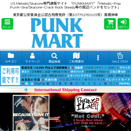
US Melodic/Skacore専門通販サイト "PUNKMART" 「Melodic~Pop
Punk~Ska/Skacore~Crack Rock Steady等の周辺バンドをセレクト」
東京都公安委員会公認古物商免許（第307792119003号）髙橋伸幸
メニュー
カート
ログイン
カテゴリ
マイページ
商品検索
ご利用案内
SALE ITEM