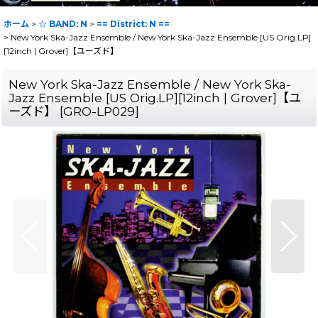
ホーム
>
☆ BAND: N
>
== District: N ==
>
New York Ska-Jazz Ensemble / New York Ska-Jazz Ensemble [US Orig.LP]
[12inch | Grover]【ユーズド】
New York Ska-Jazz Ensemble / New York Ska-
Jazz Ensemble [US Orig.LP][12inch | Grover]【ユ
ーズド】
[
GRO-LP029
]