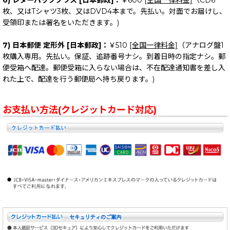
6) レターパックプラス [日本郵政]：
￥600
[全国一律料金]
（CD6
枚、又はTシャツ3枚、又はDVD4本まで。先払い。対面でお届けし、
受領印または署名をいただきます。)
7) 日本郵便 定形外 [日本郵政]：
￥510
[全国一律料金]
（アナログ盤1
枚購入専用。先払い。保証、追跡番号ナシ。到着日時の指定ナシ。郵
便受箱へ配達。郵便受箱に入らない場合は、不在配達通知書を差し入
れた上で、配達を行う郵便局へ持ち戻ります。)
お支払い方法(クレジットカード対応)