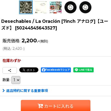
Desechables / La Oración [7inch アナログ]【ユー
ズド】
[
50244545643527
]
2,200
販売価格
:
.-
(税別)
(
税込
:
2,420
)
.-
在庫わずか
Facebookでシェア
数量
:
返品特約に関する重要事項
カートに入れる