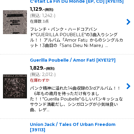
C'était La Fin Du Monde [EP, CD]
[
KYE115
]
1,129
.-
(税別)
(
税込
:
1,242
)
.-
在庫数 3点
フレンチ・パンク・ハードコアバン
ド"GUERILLA POUBELLE"の3曲入りシング
ル！！ アルバム「Amor Fati」からのシングルカ
ット！3曲目の「Sans Dieu Ni Maire」…
Guerilla Poubelle / Amor Fati
[
KYE127
]
1,829
.-
(税別)
(
税込
:
2,012
)
.-
在庫わずか
パンク精神に溢れた14曲収録の3rdアルバム！！
6年もの歳月を待っただけ有りまし
た！！"Guerilla Poubelle"らしいパンキッシュな
サウンド満載だし、シンガロングが小気味良い
曲、レゲ…
Union Jack / Tales Of Urban Freedom
[
39113
]