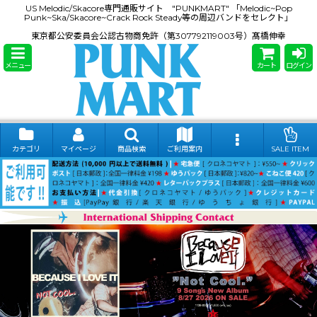
US Melodic/Skacore専門通販サイト "PUNKMART" 「Melodic~Pop
Punk~Ska/Skacore~Crack Rock Steady等の周辺バンドをセレクト」
東京都公安委員会公認古物商免許（第307792119003号）髙橋伸幸
メニュー
カート
ログイン
カテゴリ
マイページ
商品検索
ご利用案内
SALE ITEM