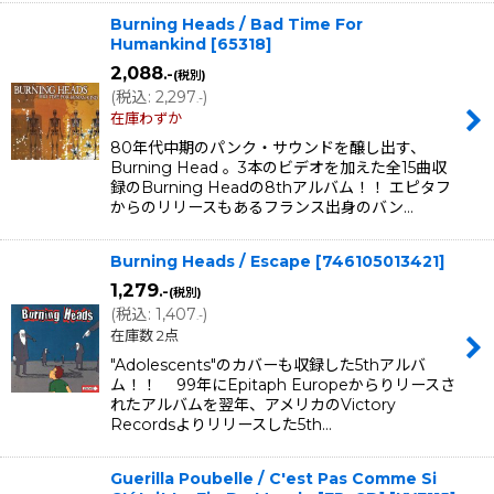
Burning Heads / Bad Time For
Humankind
[
65318
]
2,088
.-
(税別)
(
税込
:
2,297
)
.-
在庫わずか
80年代中期のパンク・サウンドを醸し出す、
Burning Head 。3本のビデオを加えた全15曲収
録のBurning Headの8thアルバム！！ エピタフ
からのリリースもあるフランス出身のバン…
Burning Heads / Escape
[
746105013421
]
1,279
.-
(税別)
(
税込
:
1,407
)
.-
在庫数 2点
"Adolescents"のカバーも収録した5thアルバ
ム！！ 99年にEpitaph Europeからりリースさ
れたアルバムを翌年、アメリカのVictory
Recordsよりリリースした5th…
Guerilla Poubelle / C'est Pas Comme Si