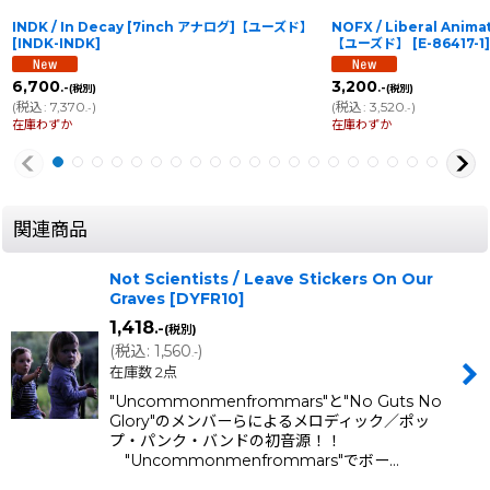
INDK / In Decay [7inch アナログ]【ユーズド】
NOFX / Liberal Anim
[
INDK-INDK
]
【ユーズド】
[
E-86417-1
]
6,700
3,200
.-
.-
(税別)
(税別)
(
税込
:
7,370
)
(
税込
:
3,520
)
.-
.-
在庫わずか
在庫わずか
関連商品
Not Scientists / Leave Stickers On Our
Graves
[
DYFR10
]
1,418
.-
(税別)
(
税込
:
1,560
)
.-
在庫数 2点
"Uncommonmenfrommars"と"No Guts No
Glory"のメンバーらによるメロディック／ポッ
プ・パンク・バンドの初音源！！
"Uncommonmenfrommars"でボー…