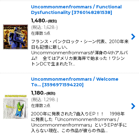
Uncommonmenfrommars / Functional
Dysfunctionality
[
3760148281538
]
1,480
.-
(税別)
(
税込
:
1,628
)
.-
在庫数 5点
フランス・パンクロック・シーン代表、2010年来
日も記憶に新しい、
Uncommonmenfrommarsが渾身の4thアルバ
ム!! 全てはアメリカ東海岸で始まった！ワシン
トンDCで生まれたTr…
Uncommonmenfrommars / Welcome
To...
[
3596971594220
]
1,180
.-
(税別)
(
税込
:
1,298
)
.-
在庫数 2点
2000年に発表された7曲入りEP！！ 1998年
に発表した「Uncommonmenfrommars /
Uncommonmenfrommars」というEPが手に
入らない現在、この作品が彼らの作品…