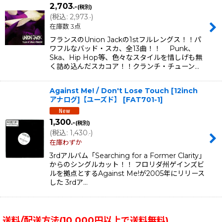
2,703
.-
(税別)
(
税込
:
2,973
)
.-
在庫数 3点
フランスのUnion Jackの1stフルレングス！！パ
ワフルなバッド・スカ、全13曲！！ Punk、
Ska、Hip Hop等、色々なスタイルを惜しげも無
く詰め込んだスカコア！！クランチ・チューン…
Against Me! / Don't Lose Touch [12inch
アナログ]【ユーズド】
[
FAT701-1
]
1,300
.-
(税別)
(
税込
:
1,430
)
.-
在庫わずか
3rdアルバム「Searching for a Former Clarity」
からのシングルカット！！ フロリダ州ゲインズビ
ルを拠点とするAgainst Me!が2005年にリリース
した 3rdア…
送料/配送方法(10,000円以上で送料無料)