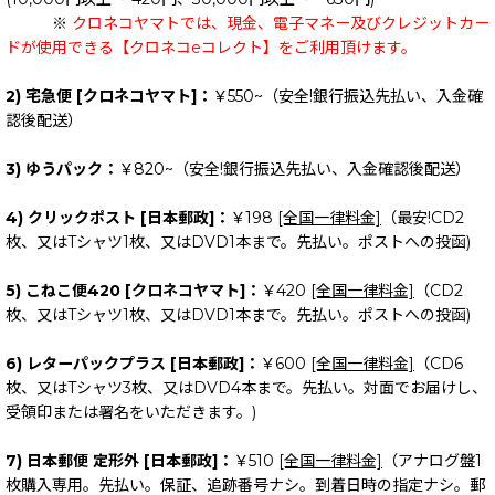
※
クロネコヤマトでは、現金、電子マネー及びクレジットカー
ドが使用できる【クロネコeコレクト】をご利用頂けます。
2) 宅急便 [クロネコヤマト]：
￥550~（安全!銀行振込先払い、入金確
認後配送）
3) ゆうパック：
￥820~（安全!銀行振込先払い、入金確認後配送）
4) クリックポスト [日本郵政]：
￥198
[全国一律料金]
（最安!CD2
枚、又はTシャツ1枚、又はDVD1本まで。先払い。ポストへの投函)
5) こねこ便420 [クロネコヤマト]：
￥420
[全国一律料金]
（CD2
枚、又はTシャツ1枚、又はDVD1本まで。先払い。ポストへの投函)
6) レターパックプラス [日本郵政]：
￥600
[全国一律料金]
（CD6
枚、又はTシャツ3枚、又はDVD4本まで。先払い。対面でお届けし、
受領印または署名をいただきます。)
7) 日本郵便 定形外 [日本郵政]：
￥510
[全国一律料金]
（アナログ盤1
枚購入専用。先払い。保証、追跡番号ナシ。到着日時の指定ナシ。郵