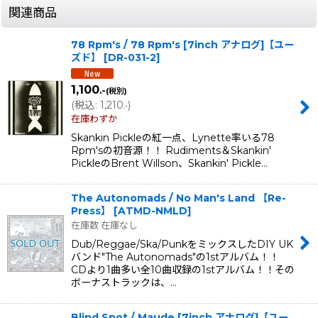
関連商品
78 Rpm's / 78 Rpm's [7inch アナログ]【ユー
ズド】
[
DR-031-2
]
1,100
.-
(税別)
(
税込
:
1,210
)
.-
在庫わずか
Skankin Pickleの紅一点、Lynette率いる78
Rpm'sの初音源！！ Rudiments＆Skankin'
PickleのBrent Willson、Skankin' Pickle…
The Autonomads / No Man's Land 【Re-
Press】
[
ATMD-NMLD
]
在庫数 在庫なし
Dub/Reggae/Ska/PunkをミックスしたDIY UK
バンド"The Autonomads"の1stアルバム！！
CDより1曲多い全10曲収録の1stアルバム！！その
ボーナストラックは、…
Blind Spot / Maude [7inch アナログ]【ユー