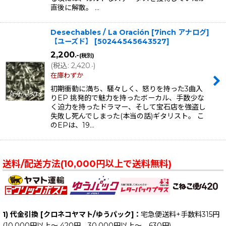
直後に解散。 …
Desechables / La Oración [7inch アナログ]
【ユーズド】
[
50244545643527
]
2,200
.-
(税別)
(
税込
:
2,420
)
.-
在庫わずか
初期衝動に満ち、騒々しく、怒りを持った3曲入
りEP 挑発的で魅力を持ったボーカル、手数少な
く迫力を持ったドラマー、そして宝石店を強盗し
失敗し死んでしまった(本当の話)ギタリスト。 こ
のEPは、19…
送料/配送方法(10,000円以上で送料無料)
1) 代金引換 [クロネコヤマト/ゆうパック]：
宅急便送料+手数料315円
(10,000円以上～ 420円、30,000円以上～ 630円)