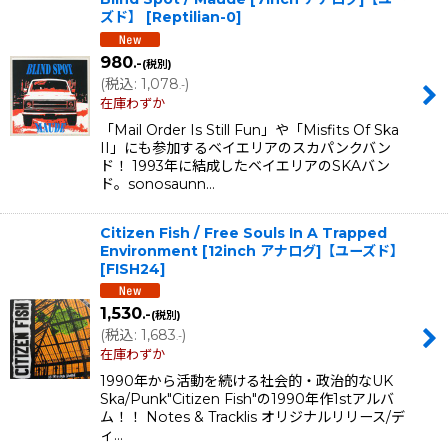
ズド】
[
Reptilian-0
]
980
.-
(税別)
(
税込
:
1,078
)
.-
在庫わずか
「Mail Order Is Still Fun」や「Misfits Of Ska
II」にも参加するベイエリアのスカパンクバン
ド！ 1993年に結成したベイエリアのSKAバン
ド。sonosaunn…
Citizen Fish / Free Souls In A Trapped
Environment [12inch アナログ]【ユーズド】
[
FISH24
]
1,530
.-
(税別)
(
税込
:
1,683
)
.-
在庫わずか
1990年から活動を続ける社会的・政治的なUK
Ska/Punk"Citizen Fish"の1990年作1stアルバ
ム！！ Notes & Tracklis オリジナルリリース/デ
ィ…