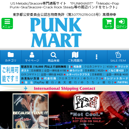
US Melodic/Skacore専門通販サイト "PUNKMART" 「Melodic~Pop
Punk~Ska/Skacore~Crack Rock Steady等の周辺バンドをセレクト」
東京都公安委員会公認古物商免許（第307792119003号）髙橋伸幸
メニュー
カート
ログイン
カテゴリ
マイページ
商品検索
ご利用案内
SALE ITEM