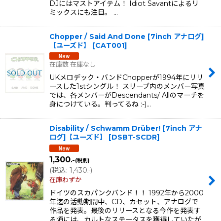
DJにはマストアイテム！ Idiot Savantによるリ
ミックスにも注目。 …
Chopper / Said And Done [7inch アナログ]
【ユーズド】
[
CAT001
]
在庫数 在庫なし
UKメロデック・バンドChopperが1994年にリリ
ースした1stシングル！ スリーブ内のメンバー写真
では、各メンバーがDescendants/ Allのマーチを
身につけている。判ってるね :-)…
Disability / Schwamm Drüber! [7inch アナ
ログ]【ユーズド】
[
DSBT-SCDR
]
1,300
.-
(税別)
(
税込
:
1,430
)
.-
在庫わずか
ドイツのスカパンクバンド！！ 1992年から2000
年迄の活動期間中、CD、カセット、アナログで
作品を発表。最後のリリースとなる今作を発表す
る頃には、カルトなステータスを獲得していたが