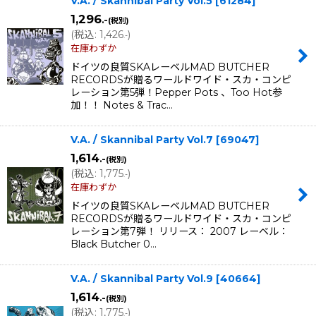
V.A. / Skannibal Party Vol.5
[
61284
]
1,296
.-
(税別)
(
税込
:
1,426
)
.-
在庫わずか
ドイツの良質SKAレーベルMAD BUTCHER
RECORDSが贈るワールドワイド・スカ・コンピ
レーション第5弾！Pepper Pots 、Too Hot参
加！！ Notes & Trac…
V.A. / Skannibal Party Vol.7
[
69047
]
1,614
.-
(税別)
(
税込
:
1,775
)
.-
在庫わずか
ドイツの良質SKAレーベルMAD BUTCHER
RECORDSが贈るワールドワイド・スカ・コンピ
レーション第7弾！ リリース： 2007 レーベル：
Black Butcher 0…
V.A. / Skannibal Party Vol.9
[
40664
]
1,614
.-
(税別)
(
税込
:
1,775
)
.-