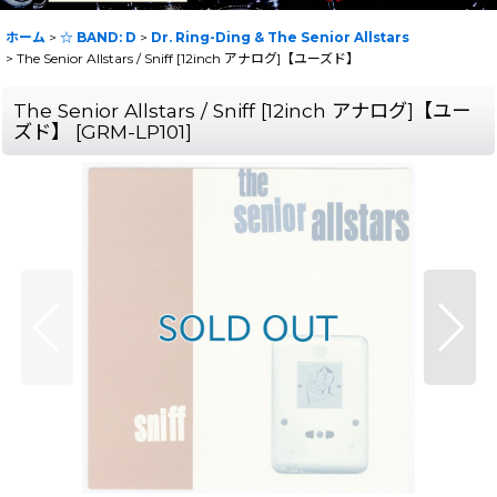
ホーム
>
☆ BAND: D
>
Dr. Ring-Ding & The Senior Allstars
>
The Senior Allstars / Sniff [12inch アナログ]【ユーズド】
The Senior Allstars / Sniff [12inch アナログ]【ユー
ズド】
[
GRM-LP101
]