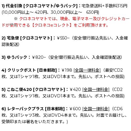
1) 代金引換 [クロネコヤマト/ゆうパック]：
宅急便送料+手数料315円
(10,000円以上～ 420円、30,000円以上～ 630円)
※
クロネコヤマトでは、現金、電子マネー及びクレジットカー
ドが使用できる【クロネコeコレクト】をご利用頂けます。
2) 宅急便 [クロネコヤマト]：
￥550~（安全!銀行振込先払い、入金確
認後配送）
3) ゆうパック：
￥820~（安全!銀行振込先払い、入金確認後配送）
4) クリックポスト [日本郵政]：
￥198
[全国一律料金]
（最安!CD2
枚、又はTシャツ1枚、又はDVD1本まで。先払い。ポストへの投函)
5) こねこ便420 [クロネコヤマト]：
￥420
[全国一律料金]
（CD2
枚、又はTシャツ1枚、又はDVD1本まで。先払い。ポストへの投函)
6) レターパックプラス [日本郵政]：
￥600
[全国一律料金]
（CD6
枚、又はTシャツ3枚、又はDVD4本まで。先払い。対面でお届けし、
受領印または署名をいただきます。)