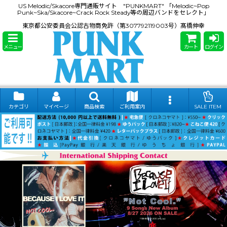
US Melodic/Skacore専門通販サイト "PUNKMART" 「Melodic~Pop
Punk~Ska/Skacore~Crack Rock Steady等の周辺バンドをセレクト」
東京都公安委員会公認古物商免許（第307792119003号）髙橋伸幸
メニュー
カート
ログイン
カテゴリ
マイページ
商品検索
ご利用案内
SALE ITEM