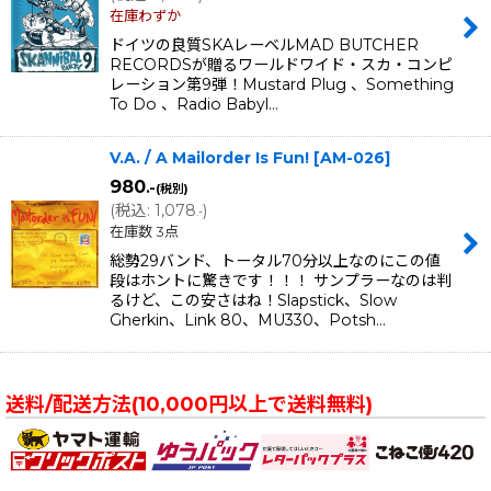
在庫わずか
ドイツの良質SKAレーベルMAD BUTCHER
RECORDSが贈るワールドワイド・スカ・コンピ
レーション第9弾！Mustard Plug 、Something
To Do 、Radio Babyl…
V.A. / A Mailorder Is Fun!
[
AM-026
]
980
.-
(税別)
(
税込
:
1,078
)
.-
在庫数 3点
総勢29バンド、トータル70分以上なのにこの値
段はホントに驚きです！！！ サンプラーなのは判
るけど、この安さはね！Slapstick、Slow
Gherkin、Link 80、MU330、Potsh…
送料/配送方法(10,000円以上で送料無料)