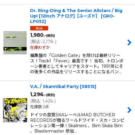
Dr. Ring-Ding & The Senior Allstars / Big
Up! [12inch アナログ]【ユーズド】
[
GRO-
LP052
]
1,980
.-
(税別)
(
税込
:
2,178
)
.-
在庫わずか
編集盤の「Golden Gate」を除けば最終リリー
ス！Track1「Fever」最高です！ 当初、トロンボ
ーン奏者としてキャリアをスタート。1991年にそ
の後多くの作品をリリースすることになるバン…
V.A. / Skannibal Party
[
58515
]
1,296
.-
(税別)
(
税込
:
1,426
)
.-
在庫数 2点
ドイツの良質SKAレーベルMAD BUTCHER
RECORDSが贈るワールドワイド・スカ・コンピ
レーション第一弾！Skaliners 、Bim Skala Bim
、Blastermaster 参加…