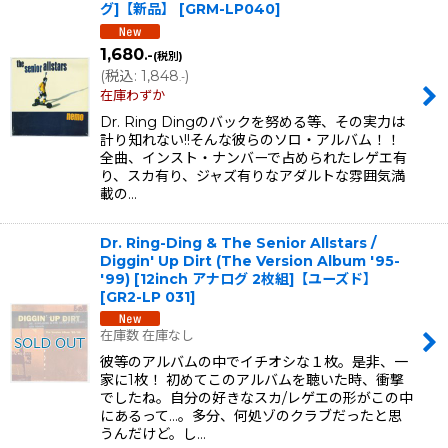
グ]【新品】
[
GRM-LP040
]
1,680
.-
(税別)
(
税込
:
1,848
)
.-
在庫わずか
Dr. Ring Dingのバックを努める等、その実力は
計り知れない!!そんな彼らのソロ・アルバム！！
全曲、インスト・ナンバーで占められたレゲエ有
り、スカ有り、ジャズ有りなアダルトな雰囲気満
載の…
Dr. Ring-Ding & The Senior Allstars /
Diggin' Up Dirt (The Version Album '95-
'99) [12inch アナログ 2枚組]【ユーズド】
[
GR2-LP 031
]
在庫数 在庫なし
彼等のアルバムの中でイチオシな１枚。是非、一
家に1枚！ 初めてこのアルバムを聴いた時、衝撃
でしたね。自分の好きなスカ/レゲエの形がこの中
にあるって...。多分、何処ゾのクラブだったと思
うんだけど。し…