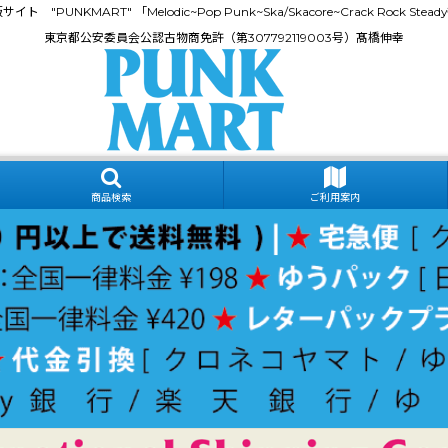
門通販サイト "PUNKMART" 「Melodic~Pop Punk~Ska/Skacore~Crack Rock
東京都公安委員会公認古物商免許（第307792119003号）髙橋伸幸
商品検索
ご利用案内