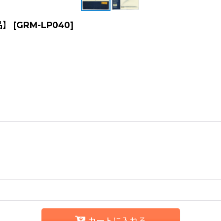
新品】
[
GRM-LP040
]
カートに入れる