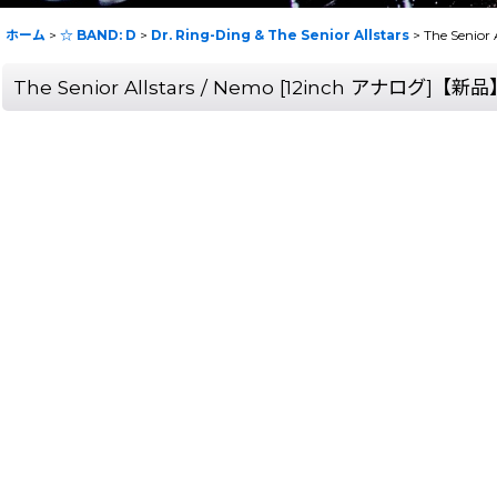
ホーム
>
☆ BAND: D
>
Dr. Ring-Ding & The Senior Allstars
>
The Senio
The Senior Allstars / Nemo [12inch アナログ]【新品