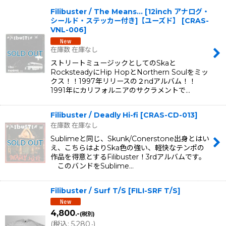
Filibuster / The Means... [12inch アナログ・
シールド・ステッカー付き]【ユーズド】
[
CRAS-
VNL-006
]
在庫数 在庫なし
ストリートミュージックとしてのSkaと
RocksteadyにHip HopとNorthern Soulをミッ
クス！！1997年リリースの２ndアルバム！！
1991年にカリフォルニアのサクラメントで…
Filibuster / Deadly Hi-fi
[
CRAS-CD-013
]
在庫数 在庫なし
Sublimeと同じ、Skunk/Conerstone出身とはい
え、こちらはよりSka色の強い、軽快なテンポの
作品を得意とするFilibuster！3rdアルバムです。
このバンドをSublime…
Filibuster / Surf T/S
[
FILI-SRF T/S
]
4,800
.-
(税別)
(
税込
:
5,280
)
.-