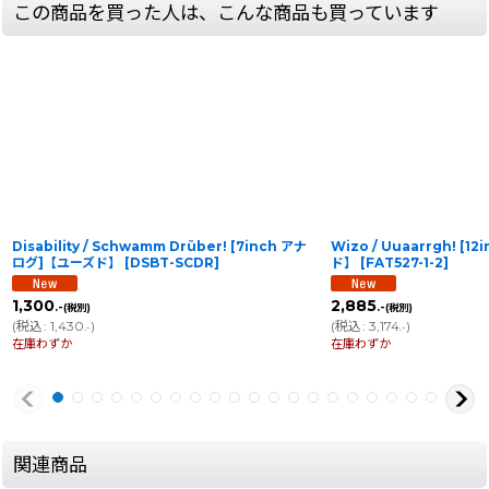
この商品を買った人は、こんな商品も買っています
Disability / Schwamm Drüber! [7inch アナ
Wizo / Uuaarrgh! [
ログ]【ユーズド】
[
DSBT-SCDR
]
ド】
[
FAT527-1-2
]
1,300
2,885
.-
.-
(税別)
(税別)
(
税込
:
1,430
)
(
税込
:
3,174
)
.-
.-
在庫わずか
在庫わずか
関連商品