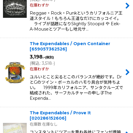
在庫わずか
Reggae・Rock・Punkというカリフォルニア王
道スタイル！もちろん王道なだけにカッコイイ。
ライブが話題になりSlightly Stoopid や Eek-
A-Mouseとツアーもし地元サ…
The Expendables / Open Container
[
659057362526
]
3,198
.-
(税別)
(
税込
:
3,518
)
.-
在庫わずか
ユルいとこと尖るとこのバランスが絶妙です。Dr
とGのツイン・ボーカルのハモり具合が気持ちよ
い。 1999年カリフォルニア、サンタクルーズで
結成された、サーフカルチャーの申し子The
Expenda…
The Expendables / Prove It
[
020286152606
]
在庫数 在庫なし
コンスタントにツアーを重ね各地にファンが増殖