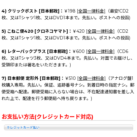
4) クリックポスト [日本郵政]：
￥198
[全国一律料金]
（最安!CD2
枚、又はTシャツ1枚、又はDVD1本まで。先払い。ポストへの投函)
5) こねこ便420 [クロネコヤマト]：
￥420
[全国一律料金]
（CD2
枚、又はTシャツ1枚、又はDVD1本まで。先払い。ポストへの投函)
6) レターパックプラス [日本郵政]：
￥600
[全国一律料金]
（CD6
枚、又はTシャツ3枚、又はDVD4本まで。先払い。対面でお届けし、
受領印または署名をいただきます。)
7) 日本郵便 定形外 [日本郵政]：
￥510
[全国一律料金]
（アナログ盤1
枚購入専用。先払い。保証、追跡番号ナシ。到着日時の指定ナシ。郵
便受箱へ配達。郵便受箱に入らない場合は、不在配達通知書を差し入
れた上で、配達を行う郵便局へ持ち戻ります。)
お支払い方法(クレジットカード対応)