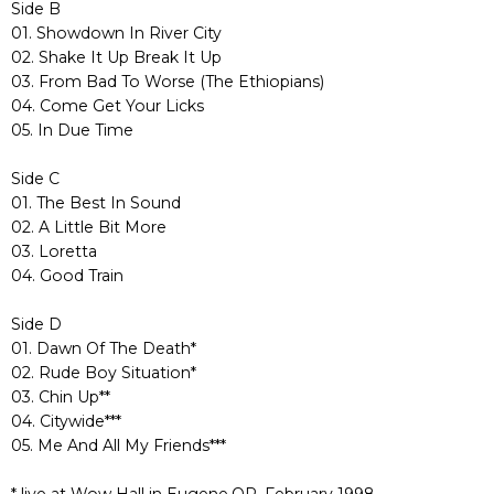
Side B
01. Showdown In River City
02. Shake It Up Break It Up
03. From Bad To Worse (The Ethiopians)
04. Come Get Your Licks
05. In Due Time
Side C
01. The Best In Sound
02. A Little Bit More
03. Loretta
04. Good Train
Side D
01. Dawn Of The Death*
02. Rude Boy Situation*
03. Chin Up**
04. Citywide***
05. Me And All My Friends***
* live at Wow Hall in Eugene,OR. February 1998