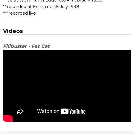
** recorded at Enharmonik July 1998
*** recorded live
Videos
Filibuster - Fat Cat