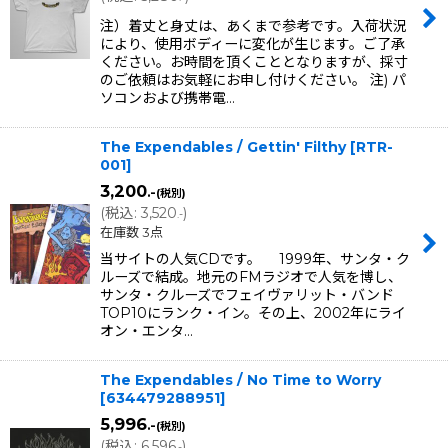
注）着丈と身丈は、あくまで参考です。入荷状況
により、使用ボディーに変化が生じます。ご了承
ください。お時間を頂くこととなりますが、採寸
のご依頼はお気軽にお申し付けください。 注) パ
ソコンおよび携帯電…
The Expendables / Gettin' Filthy
[
RTR-
001
]
3,200
.-
(税別)
(
税込
:
3,520
)
.-
在庫数 3点
当サイトの人気CDです。 1999年、サンタ・ク
ルーズで結成。地元のFMラジオで人気を博し、
サンタ・クルーズでフェイヴァリット・バンド
TOP10にランク・イン。その上、2002年にライ
オン・エンタ…
The Expendables / No Time to Worry
[
634479288951
]
5,996
.-
(税別)
(
税込
:
6,596
)
.-