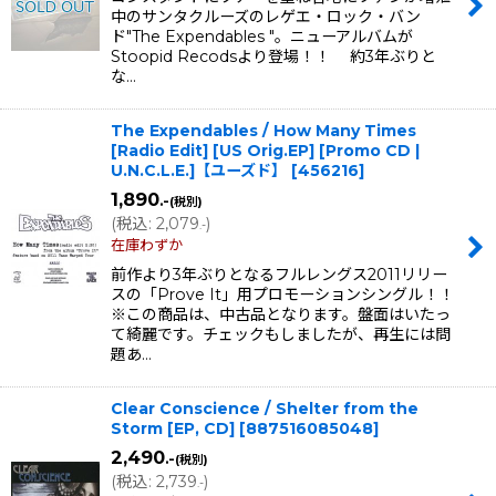
中のサンタクルーズのレゲエ・ロック・バン
ド"The Expendables "。ニューアルバムが
Stoopid Recodsより登場！！ 約3年ぶりと
な…
The Expendables / How Many Times
[Radio Edit] [US Orig.EP] [Promo CD |
U.N.C.L.E.]【ユーズド】
[
456216
]
1,890
.-
(税別)
(
税込
:
2,079
)
.-
在庫わずか
前作より3年ぶりとなるフルレングス2011リリー
スの「Prove It」用プロモーションシングル！！
※この商品は、中古品となります。盤面はいたっ
て綺麗です。チェックもしましたが、再生には問
題あ…
Clear Conscience / Shelter from the
Storm [EP, CD]
[
887516085048
]
2,490
.-
(税別)
(
税込
:
2,739
)
.-