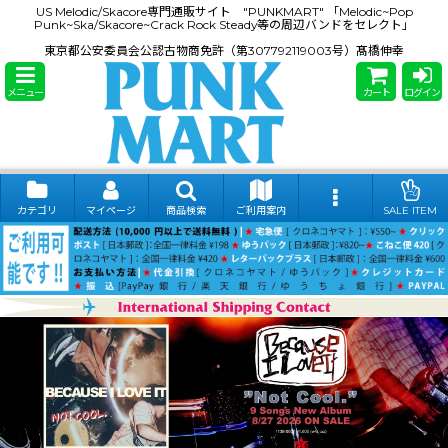
US Melodic/Skacore専門通販サイト "PUNKMART" 「Melodic~Pop
Punk~Ska/Skacore~Crack Rock Steady等の周辺バンドをセレクト」
東京都公安委員会公認古物商免許（第307792119003号）髙橋伸幸
メニュー
カート
ログイン
カテゴリ
マイページ
商品検索
ご利用案内
SALE ITEM