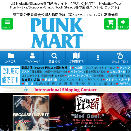
US Melodic/Skacore専門通販サイト "PUNKMART" 「Melodic~Pop
Punk~Ska/Skacore~Crack Rock Steady等の周辺バンドをセレクト」
東京都公安委員会公認古物商免許（第307792119003号）髙橋伸幸
メニュー
カート
ログイン
カテゴリ
マイページ
商品検索
ご利用案内
SALE ITEM