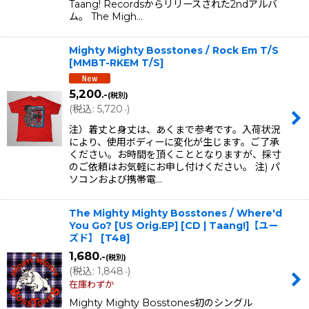
Taang! Recordsからリリースされた2ndアルバ
ム。 The Migh…
Mighty Mighty Bosstones / Rock Em T/S
[
MMBT-RKEM T/S
]
5,200
.-
(税別)
(
税込
:
5,720
)
.-
注）着丈と身丈は、あくまで参考です。入荷状況
により、使用ボディーに変化が生じます。ご了承
ください。お時間を頂くこととなりますが、採寸
のご依頼はお気軽にお申し付けください。 注) パ
ソコンおよび携帯電…
The Mighty Mighty Bosstones ‎/ Where'd
You Go? [US Orig.EP] [CD | Taang!]【ユー
ズド】
[
T48
]
1,680
.-
(税別)
(
税込
:
1,848
)
.-
在庫わずか
Mighty Mighty Bosstones初のシングル