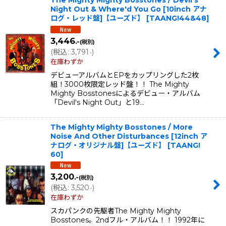
Night Out & Where'd You Go [10inch アナ
ログ・レッド盤]【ユーズド】
[
TAANG!44&48
]
3,446
.-
(税別)
(
税込
:
3,791
)
.-
在庫わずか
デビューアルバムとEPをカップリングした2枚
組！3000枚限定レッド盤！！ The Mighty
Mighty Bosstonesによるデビュー・アルバム
「Devil's Night Out」と19…
The Mighty Mighty Bosstones / More
Noise And Other Disturbances [12inch ア
ナログ・オリジナル盤]【ユーズド】
[
TAANG!
60
]
3,200
.-
(税別)
(
税込
:
3,520
)
.-
在庫わずか
スカパンクの先駆者The Mighty Mighty
Bosstones。2ndフル・アルバム！！ 1992年に