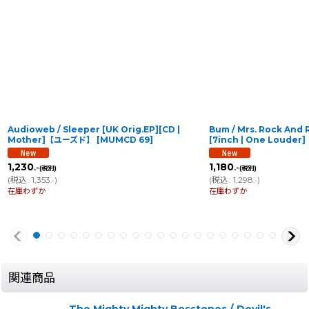
Audioweb / Sleeper [UK Orig.EP][CD |
Bum / Mrs. Rock And R
Mother]【ユーズド】
[
MUMCD 69
]
[7inch | One Loud
1,230
1,180
.-
.-
(税別)
(税別)
(
税込
:
1,353
)
(
税込
:
1,298
)
.-
.-
在庫わずか
在庫わずか
関連商品
The Mighty Mighty Bosstones / Devil's