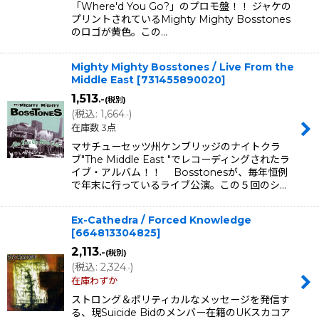
「Where'd You Go?」のプロモ盤！！ ジャケの
プリントされているMighty Mighty Bosstones
のロゴが黄色。この…
Mighty Mighty Bosstones / Live From the
Middle East
[
731455890020
]
1,513
.-
(税別)
(
税込
:
1,664
)
.-
在庫数 3点
マサチューセッツ州ケンブリッジのナイトクラ
ブ"The Middle East "でレコーディングされたラ
イブ・アルバム！！ Bosstonesが、毎年恒例
で年末に行っているライブ公演。この５回のシ…
Ex-Cathedra / Forced Knowledge
[
664813304825
]
2,113
.-
(税別)
(
税込
:
2,324
)
.-
在庫わずか
ストロング＆ポリティカルなメッセージを発信す
る、現Suicide Bidのメンバー在籍のUKスカコア