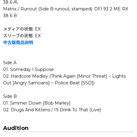
38 6 A\
Matrix / Runout (Side B runout, stamped): DFI 93 2 ME RX
38 6 B
メディアの状態: EX
スリーブの状態: EX
中古盤商品説明
Side A
01. Someday I Suppose
02. Hardcore Medley (Think Again [Minor Threat] ~ Lights
Out [Angry Samoans] ~ Police Beat [SSD])
Side B
01. Simmer Down [Bob Marley]
02. Drugs And Kittens / I'll Drink To That (Live)
Audition