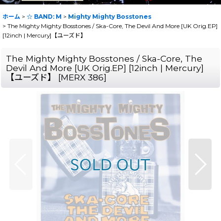
ホーム
>
☆ BAND: M
>
Mighty Mighty Bosstones
>
The Mighty Mighty Bosstones / Ska-Core, The Devil And More [UK Orig.EP]
[12inch | Mercury]【ユーズド】
The Mighty Mighty Bosstones / Ska-Core, The
Devil And More [UK Orig.EP] [12inch | Mercury]
【ユーズド】
[
MERX 386
]