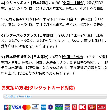
4) クリックポスト [日本郵政]：
￥198
[全国一律料金]
（最安!CD2
枚、又はTシャツ1枚、又はDVD1本まで。先払い。ポストへの投函)
5) こねこ便420 [クロネコヤマト]：
￥420
[全国一律料金]
（CD2
枚、又はTシャツ1枚、又はDVD1本まで。先払い。ポストへの投函)
6) レターパックプラス [日本郵政]：
￥600
[全国一律料金]
（CD6
枚、又はTシャツ3枚、又はDVD4本まで。先払い。対面でお届けし、
受領印または署名をいただきます。)
7) 日本郵便 定形外 [日本郵政]：
￥510
[全国一律料金]
（アナログ盤1
枚購入専用。先払い。保証、追跡番号ナシ。到着日時の指定ナシ。郵
便受箱へ配達。郵便受箱に入らない場合は、不在配達通知書を差し入
れた上で、配達を行う郵便局へ持ち戻ります。)
お支払い方法(クレジットカード対応)