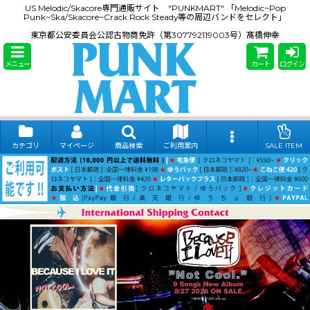
US Melodic/Skacore専門通販サイト "PUNKMART" 「Melodic~Pop
Punk~Ska/Skacore~Crack Rock Steady等の周辺バンドをセレクト」
東京都公安委員会公認古物商免許（第307792119003号）髙橋伸幸
メニュー
カート
ログイン
カテゴリ
マイページ
商品検索
ご利用案内
SALE ITEM