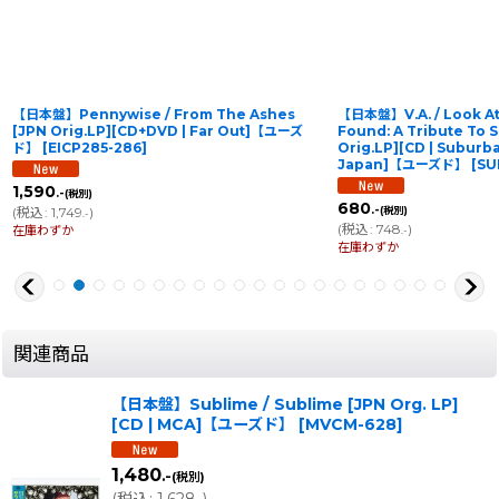
【日本盤】Pennywise / From The Ashes
【日本盤】V.A. / Look At
[JPN Orig.LP][CD+DVD | Far Out]【ユーズ
Found: A Tribute To 
ド】
[
EICP285-286
]
Orig.LP][CD | Suburb
Japan]【ユーズド】
[
SU
1,590
.-
(税別)
680
.-
(
税込
:
1,749
)
(税別)
.-
(
税込
:
748
)
在庫わずか
.-
在庫わずか
関連商品
【日本盤】Sublime / Sublime [JPN Org. LP]
[CD | MCA]【ユーズド】
[
MVCM-628
]
1,480
.-
(税別)
(
税込
:
1,628
)