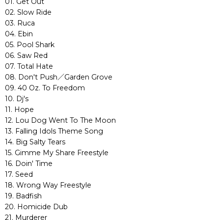
01. Get Out
02. Slow Ride
03. Ruca
04. Ebin
05. Pool Shark
06. Saw Red
07. Total Hate
08. Don't Push／Garden Grove
09. 40 Oz. To Freedom
10. Dj's
11. Hope
12. Lou Dog Went To The Moon
13. Falling Idols Theme Song
14. Big Salty Tears
15. Gimme My Share Freestyle
16. Doin' Time
17. Seed
18. Wrong Way Freestyle
19. Badfish
20. Homicide Dub
21. Murderer