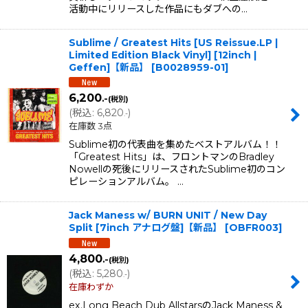
活動中にリリースした作品にもダブへの…
Sublime / Greatest Hits [US Reissue.LP |
Limited Edition Black Vinyl] [12inch |
Geffen]【新品】
[
B0028959-01
]
6,200
.-
(税別)
(
税込
:
6,820
)
.-
在庫数 3点
Sublime初の代表曲を集めたベストアルバム！！
「Greatest Hits」は、フロントマンのBradley
Nowellの死後にリリースされたSublime初のコン
ピレーションアルバム。 …
Jack Maness w/ BURN UNIT / New Day
Split [7inch アナログ盤]【新品】
[
OBFR003
]
4,800
.-
(税別)
(
税込
:
5,280
)
.-
在庫わずか
ex.Long Beach Dub AllstarsのJack Maness &