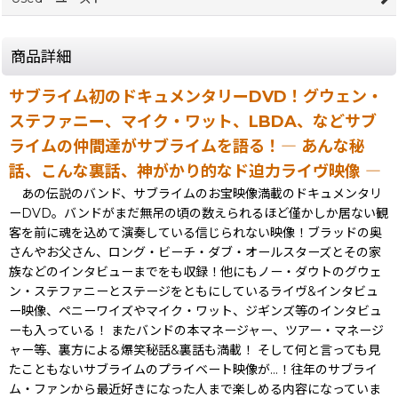
商品詳細
サブライム初のドキュメンタリーDVD！グウェン・
ステファニー、マイク・ワット、LBDA、などサブ
ライムの仲間達がサブライムを語る！― あんな秘
話、こんな裏話、神がかり的なド迫力ライヴ映像 ―
あの伝説のバンド、サブライムのお宝映像満載のドキュメンタリ
ーDVD。バンドがまだ無吊の頃の数えられるほど僅かしか居ない観
客を前に魂を込めて演奏している信じられない映像！ブラッドの奥
さんやお父さん、ロング・ビーチ・ダブ・オールスターズとその家
族などのインタビューまでをも収録！他にもノー・ダウトのグウェ
ン・ステファニーとステージをともにしているライヴ&インタビュ
ー映像、ペニーワイズやマイク・ワット、ジギンズ等のインタビュ
ーも入っている！ またバンドの本マネージャー、ツアー・マネージ
ャー等、裏方による爆笑秘話&裏話も満載！ そして何と言っても見
たこともないサブライムのプライベート映像が…！往年のサブライ
ム・ファンから最近好きになった人まで楽しめる内容になっていま