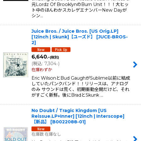
元Lordz Of BrooklynのBurn Unit！！！大ヒッ
ト中のほんわかスカレゲエナンバーNew Dayが
シン…
Juice Bros. / Juice Bros. [US Orig.LP]
[12inch | Skunk]【ユーズド】
[
JUCE-BROS-
2
]
6,640
.-
(税別)
(
税込
:
7,304
)
.-
在庫わずか
Eric WilsonとBud GaughがSublime以前に結成
していたパンクバンド！！リリースは、アナログ
のみ サウンドは荒く、初期衝動全開だけど、それ
がすごく新鮮。後にBradとSkunk …
No Doubt / Tragic Kingdom [US
Reissue.LP+Inner] [12inch | Interscope]
【新品】
[
B0022088-01
]
在庫数 在庫なし