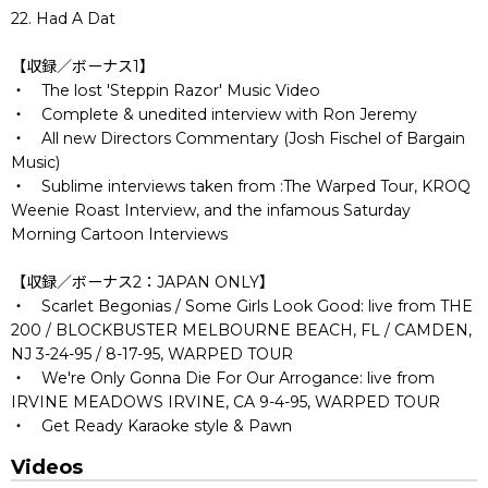
22. Had A Dat
【収録／ボーナス1】
・ The lost 'Steppin Razor' Music Video
・ Complete & unedited interview with Ron Jeremy
・ All new Directors Commentary (Josh Fischel of Bargain
Music)
・ Sublime interviews taken from :The Warped Tour, KROQ
Weenie Roast Interview, and the infamous Saturday
Morning Cartoon Interviews
【収録／ボーナス2：JAPAN ONLY】
・ Scarlet Begonias / Some Girls Look Good: live from THE
200 / BLOCKBUSTER MELBOURNE BEACH, FL / CAMDEN,
NJ 3-24-95 / 8-17-95, WARPED TOUR
・ We're Only Gonna Die For Our Arrogance: live from
IRVINE MEADOWS IRVINE, CA 9-4-95, WARPED TOUR
・ Get Ready Karaoke style & Pawn
Videos