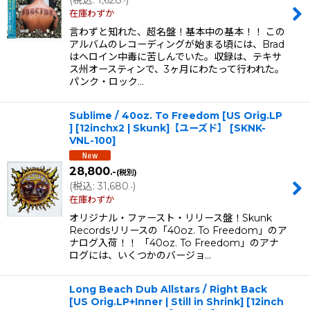
.-
在庫わずか
言わずと知れた、超名盤！基本中の基本！！ この
アルバムのレコーディングが始まる頃には、Brad
はヘロイン中毒に苦しんでいた。収録は、テキサ
ス州オースティンで、3ヶ月にわたって行われた。
パンク・ロック…
Sublime / 40oz. To Freedom [US Orig.LP
] [12inchx2 | Skunk]【ユーズド】
[
SKNK-
VNL-100
]
28,800
.-
(税別)
(
税込
:
31,680
)
.-
在庫わずか
オリジナル・ファースト・リリース盤！Skunk
Recordsリリースの「40oz. To Freedom」のア
ナログ入荷！！ 「40oz. To Freedom」のアナ
ログには、いくつかのバージョ…
Long Beach Dub Allstars / Right Back
[US Orig.LP+Inner | Still in Shrink] [12inch