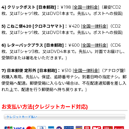
4) クリックポスト [日本郵政]：
￥198
[全国一律料金]
（最安!CD2
枚、又はTシャツ1枚、又はDVD1本まで。先払い。ポストへの投函)
5) こねこ便420 [クロネコヤマト]：
￥420
[全国一律料金]
（CD2
枚、又はTシャツ1枚、又はDVD1本まで。先払い。ポストへの投函)
6) レターパックプラス [日本郵政]：
￥600
[全国一律料金]
（CD6
枚、又はTシャツ3枚、又はDVD4本まで。先払い。対面でお届けし、
受領印または署名をいただきます。)
7) 日本郵便 定形外 [日本郵政]：
￥510
[全国一律料金]
（アナログ盤1
枚購入専用。先払い。保証、追跡番号ナシ。到着日時の指定ナシ。郵
便受箱へ配達。郵便受箱に入らない場合は、不在配達通知書を差し入
れた上で、配達を行う郵便局へ持ち戻ります。)
お支払い方法(クレジットカード対応)