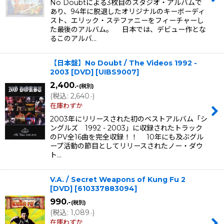
No Doubtによる3枚目のスタジオ・アルバムで
あり、94年に脱退したオリジナルのキーボーディ
スト、エリック・ステファニーをフィーチャーし
た最後のアルバム。 日本では、デビュー作とな
るこのアルバ…
【日本盤】No Doubt / The Videos 1992 -
2003 [DVD]
[
UIBS9007
]
2,400
.-
(税別)
(
税込
:
2,640
)
.-
在庫わずか
2003年にリリースされた初のベストアルバム「シ
ングルズ 1992 - 2003」に収録されたトラック
のPV全16曲を完全収録！！ 10年にも及ぶグル
ープ活動の節目としてリリースされたノー・ダウ
ト…
V.A. / Secret Weapons of Kung Fu 2
[DVD]
[
610337883094
]
990
.-
(税別)
(
税込
:
1,089
)
.-
在庫わずか