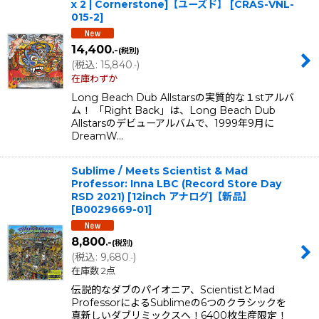
x 2 | Cornerstone]【ユーズド】
[
CRAS-VNL-
015-2
]
14,400
.-
(税別)
(
税込
:
15,840
)
.-
在庫わずか
Long Beach Dub Allstarsの実質的な１stアルバ
ム！ 「Right Back」は、Long Beach Dub
Allstarsのデビューアルバムで、1999年9月に
DreamW…
Sublime / Meets Scientist & Mad
Professor: Inna LBC (Record Store Day
RSD 2021) [12inch アナログ]【新品】
[
B0029669-01
]
8,800
.-
(税別)
(
税込
:
9,680
)
.-
在庫数 2点
伝説的なダブのパイオニア、ScientistとMad
ProfessorによるSublimeの6つのクラシックを
真新しいダブリミックスへ！6400枚生産限定！