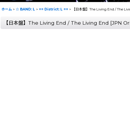
ホーム
>
☆ BAND: L
>
== District: L ==
>
【日本盤】The Living End / The Livi
【日本盤】The Living End / The Living End [JPN Or