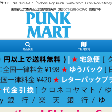
門通販サイト "PUNKMART" 「Melodic~Pop Punk~Ska/Skacore~Crack Rock
東京都公安委員会公認古物商免許（第307792119003号）髙橋伸幸
商品検索
ご利用案内