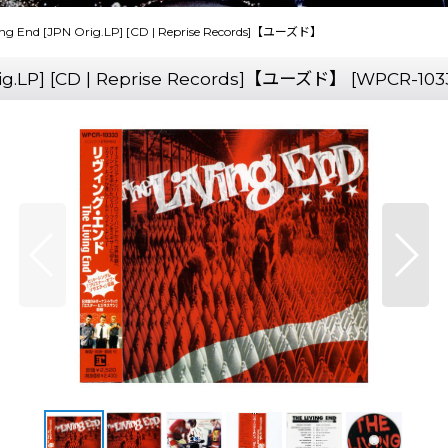
ng End [JPN Orig.LP] [CD | Reprise Records]【ユーズド】
ig.LP] [CD | Reprise Records]【ユーズド】
[
WPCR-103