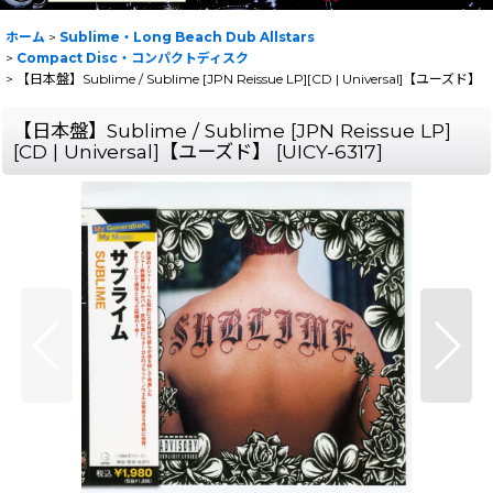
ホーム
>
Sublime・Long Beach Dub Allstars
>
Compact Disc・コンパクトディスク
>
【日本盤】Sublime / Sublime [JPN Reissue LP][CD | Universal]【ユーズド】
【日本盤】Sublime / Sublime [JPN Reissue LP]
[CD | Universal]【ユーズド】
[
UICY-6317
]