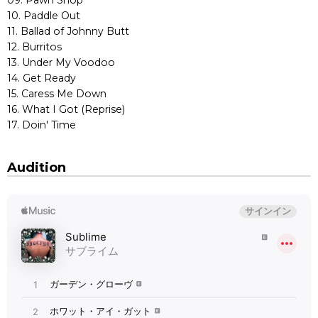
10. Paddle Out
11. Ballad of Johnny Butt
12. Burritos
13. Under My Voodoo
14. Get Ready
15. Caress Me Down
16. What I Got (Reprise)
17. Doin' Time
Audition