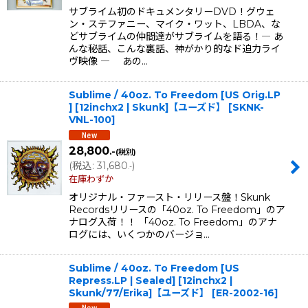
サブライム初のドキュメンタリーDVD！グウェ
ン・ステファニー、マイク・ワット、LBDA、な
どサブライムの仲間達がサブライムを語る！― あ
んな秘話、こんな裏話、神がかり的なド迫力ライ
ヴ映像 ― あの…
Sublime / 40oz. To Freedom [US Orig.LP
] [12inchx2 | Skunk]【ユーズド】
[
SKNK-
VNL-100
]
28,800
.-
(税別)
(
税込
:
31,680
)
.-
在庫わずか
オリジナル・ファースト・リリース盤！Skunk
Recordsリリースの「40oz. To Freedom」のア
ナログ入荷！！ 「40oz. To Freedom」のアナ
ログには、いくつかのバージョ…
Sublime / 40oz. To Freedom [US
Repress.LP | Sealed] [12inchx2 |
Skunk/77/Erika]【ユーズド】
[
ER-2002-16
]