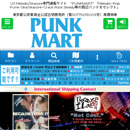
US Melodic/Skacore専門通販サイト "PUNKMART" 「Melodic~Pop
Punk~Ska/Skacore~Crack Rock Steady等の周辺バンドをセレクト」
東京都公安委員会公認古物商免許（第307792119003号）髙橋伸幸
メニュー
カート
ログイン
カテゴリ
マイページ
商品検索
ご利用案内
SALE ITEM