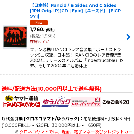
【日本盤】Rancid / B Sides And C Sides
[JPN Orig.LP][CD | Epic]【ユーズド】
[
EICP
971
]
1,760
.-
(税別)
(
税込
:
1,936
)
.-
在庫わずか
ファン必携! RANCIDレア音源集！ボーナストラ
ック5曲収録、日本盤！ RANCIDのレア音源集!!!
2003年リリースのアルバム『Indestructible』以
来、そして2004年に活動休止…
送料/配送方法(10,000円以上で送料無料)
1) 代金引換 [クロネコヤマト/ゆうパック]：
宅急便送料+手数料315円
(10,000円以上～ 420円、30,000円以上～ 630円)
※
クロネコヤマトでは、現金、電子マネー及びクレジットカー