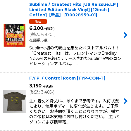
Sublime / Greatest Hits [US Reissue.LP |
Limited Edition Black Vinyl] [12inch |
Geffen]【新品】
[
B0028959-01
]
6,200
.-
(税別)
(
税込
:
6,820
)
.-
在庫数 3点
Sublime初の代表曲を集めたベストアルバム！！
「Greatest Hits」は、フロントマンのBradley
Nowellの死後にリリースされたSublime初のコン
ピレーションアルバム。 …
F.Y.P. / Control Room
[
FYP-CON-T
]
3,150
.-
(税別)
(
税込
:
3,465
)
.-
注）着丈と身丈は、あくまで参考です。入荷状況
により、使用ボディーに変化が生じます。ご了承
ください。お時間を頂くこととなりますが、採寸
のご依頼はお気軽にお申し付けください。 注) パ
ソコンおよび携帯電…