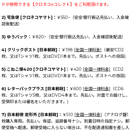
ドが使用できる【クロネコeコレクト】をご利用頂けます。
2) 宅急便 [クロネコヤマト]：
￥550~（安全!銀行振込先払い、入金確
認後配送）
3) ゆうパック：
￥820~（安全!銀行振込先払い、入金確認後配送）
4) クリックポスト [日本郵政]：
￥198
[全国一律料金]
（最安!CD2
枚、又はTシャツ1枚、又はDVD1本まで。先払い。ポストへの投函)
5) こねこ便420 [クロネコヤマト]：
￥420
[全国一律料金]
（CD2
枚、又はTシャツ1枚、又はDVD1本まで。先払い。ポストへの投函)
6) レターパックプラス [日本郵政]：
￥600
[全国一律料金]
（CD6
枚、又はTシャツ3枚、又はDVD4本まで。先払い。対面でお届けし、
受領印または署名をいただきます。)
7) 日本郵便 定形外 [日本郵政]：
￥510
[全国一律料金]
（アナログ盤1
枚購入専用。先払い。保証、追跡番号ナシ。到着日時の指定ナシ。郵
便受箱へ配達。郵便受箱に入らない場合は、不在配達通知書を差し入