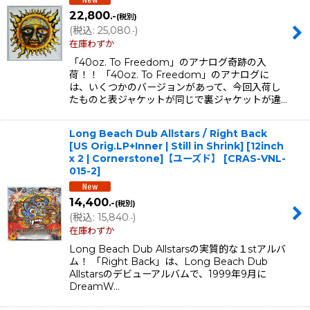
22,800
.-
(税別)
(
税込
:
25,080
)
.-
在庫わずか
「40oz. To Freedom」のアナログ奇跡の入
荷！！ 「40oz. To Freedom」のアナログに
は、いくつかのバージョンがあって、今回入荷し
たものと表ジャケットが同じで裏ジャケットが違…
Long Beach Dub Allstars / Right Back
[US Orig.LP+Inner | Still in Shrink] [12inch
x 2 | Cornerstone]【ユーズド】
[
CRAS-VNL-
015-2
]
14,400
.-
(税別)
(
税込
:
15,840
)
.-
在庫わずか
Long Beach Dub Allstarsの実質的な１stアルバ
ム！ 「Right Back」は、Long Beach Dub
Allstarsのデビューアルバムで、1999年9月に
DreamW…