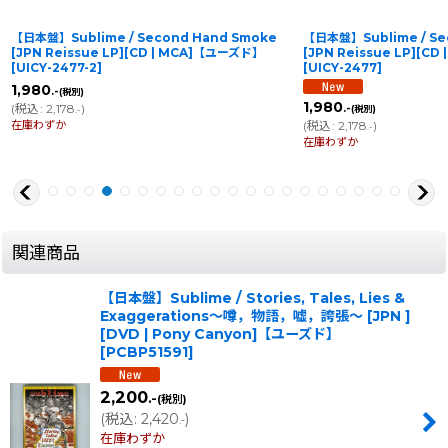
【日本盤】Sublime / Second Hand Smoke
【日本盤】Sublime / Se
[JPN Reissue LP][CD | MCA]【ユーズド】
[JPN Reissue LP][C
[
UICY-2477-2
]
[
UICY-2477
]
1,980
.-
(税別)
1,980
(
税込
:
2,178
)
.-
(税別)
.-
在庫わずか
(
税込
:
2,178
)
.-
在庫わずか
関連商品
【日本盤】Sublime / Stories, Tales, Lies &
Exaggerations〜噂，物語，嘘，誇張〜 [JPN ]
[DVD | Pony Canyon]【ユーズド】
[
PCBP51591
]
2,200
.-
(税別)
(
税込
:
2,420
)
.-
在庫わずか