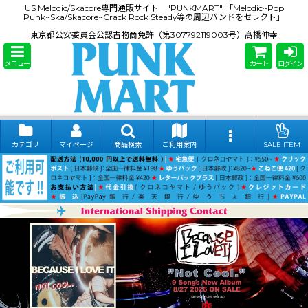
US Melodic/Skacore専門通販サイト "PUNKMART" 「Melodic~Pop
Punk~Ska/Skacore~Crack Rock Steady等の周辺バンドをセレクト」
東京都公安委員会公認古物商免許（第307792119003号）髙橋伸幸
メニュー
カート
ログイン
カテゴリ
マイページ
商品検索
ご利用案内
SALE ITEM