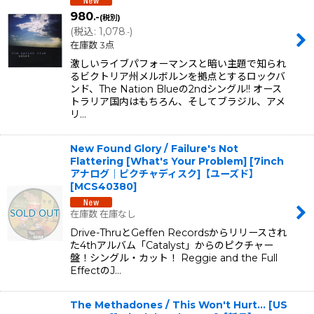
980
.-
(税別)
(
税込
:
1,078
)
.-
在庫数 3点
激しいライブパフォーマンスと暗い主題で知られ
るビクトリア州メルボルンを拠点とするロックバ
ンド、The Nation Blueの2ndシングル!! オース
トラリア国内はもちろん、そしてブラジル、アメ
リ…
New Found Glory / Failure's Not
Flattering [What's Your Problem] [7inch
アナログ｜ピクチャディスク]【ユーズド】
[
MCS40380
]
在庫数 在庫なし
Drive-ThruとGeffen Recordsからリリースされ
た4thアルバム「Catalyst」からのピクチャー
盤！シングル・カット！ Reggie and the Full
EffectのJ…
The Methadones / This Won't Hurt... [US