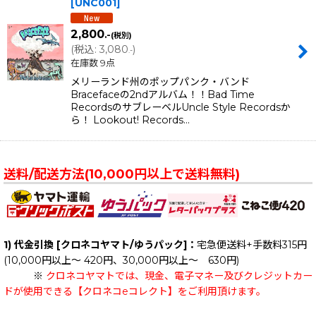
[
UNC001
]
2,800
.-
(税別)
(
税込
:
3,080
)
.-
在庫数 9点
メリーランド州のポップパンク・バンド
Bracefaceの2ndアルバム！！Bad Time
RecordsのサブレーベルUncle Style Recordsか
ら！ Lookout! Records…
送料/配送方法(10,000円以上で送料無料)
1) 代金引換 [クロネコヤマト/ゆうパック]：
宅急便送料+手数料315円
(10,000円以上～ 420円、30,000円以上～ 630円)
※
クロネコヤマトでは、現金、電子マネー及びクレジットカー
ドが使用できる【クロネコeコレクト】をご利用頂けます。