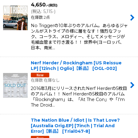
4,650
.-
(税別)
(
税込
:
5,115
)
.-
在庫数 2点
No Triggerの10年ぶりのアルバム。あらゆるジャ
ンルがストライプの様に層をなす！強烈なフッ
ク、コーラス、メロディー、そしてメッセージが
毛細血管まで行き渡る！！ 世界中(ヨーロッパ、
日本、南米…
Nerf Herder / Rockingham [US Reissue
LP] [12inch | Oglio]【新品】
[
OGL-002
]
在庫数 在庫なし
2016年3月にリリースされたNerf Herderの5枚目
のアルバム！！ Nerf Herderの5枚目のアルバム
「Rockingham」は、「At The Con」や「I'm
The Droid…
The Nation Blue / Idiot | Is That Love?
[Australia Orig.EP] [7inch | Trial And
Error]【新品】
[
Trial047-8
]