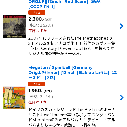
ORG.LP][12inch | Red Scare]【新品】
[
CCCP 114-1
]
2,300
.-
(税別)
(
税込
:
2,530
)
.-
在庫わずか
2007年にリリースされたThe Methadonesの
5thアルムを初アナログ化！！ 前作のカヴァー集
「21st Century Power Pop Riot」を挟んでオ
リジナル曲の執筆から一休み…
Megaton / Spielball [Germany
Orig.LP+Inner] [12inch | Bakraufarfita]【ユ
ーズド】
[
213
]
1,980
.-
(税別)
(
税込
:
2,178
)
.-
在庫わずか
ドイツのスカ・レジェンドThe Bustersのボーカ
リストJosef Ibrahim率いるポップパンク・バン
ドMegatonの2ndアルバム！！ デビュー・アル
バムよりもはるかに成熟し、世界の終…