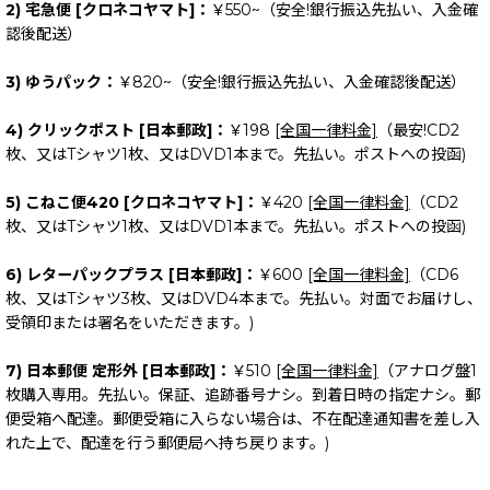
2) 宅急便 [クロネコヤマト]：
￥550~（安全!銀行振込先払い、入金確
認後配送）
3) ゆうパック：
￥820~（安全!銀行振込先払い、入金確認後配送）
4) クリックポスト [日本郵政]：
￥198
[全国一律料金]
（最安!CD2
枚、又はTシャツ1枚、又はDVD1本まで。先払い。ポストへの投函)
5) こねこ便420 [クロネコヤマト]：
￥420
[全国一律料金]
（CD2
枚、又はTシャツ1枚、又はDVD1本まで。先払い。ポストへの投函)
6) レターパックプラス [日本郵政]：
￥600
[全国一律料金]
（CD6
枚、又はTシャツ3枚、又はDVD4本まで。先払い。対面でお届けし、
受領印または署名をいただきます。)
7) 日本郵便 定形外 [日本郵政]：
￥510
[全国一律料金]
（アナログ盤1
枚購入専用。先払い。保証、追跡番号ナシ。到着日時の指定ナシ。郵
便受箱へ配達。郵便受箱に入らない場合は、不在配達通知書を差し入
れた上で、配達を行う郵便局へ持ち戻ります。)