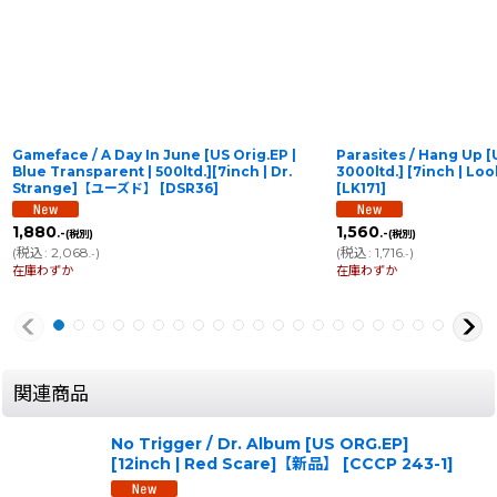
Gameface / A Day In June [US Orig.EP |
Parasites / Hang Up [
Blue Transparent | 500ltd.][7inch | Dr.
3000ltd.] [7inch | 
Strange]【ユーズド】
[
DSR36
]
[
LK171
]
1,880
1,560
.-
.-
(税別)
(税別)
(
税込
:
2,068
)
(
税込
:
1,716
)
.-
.-
在庫わずか
在庫わずか
関連商品
No Trigger / Dr. Album [US ORG.EP]
[12inch | Red Scare]【新品】
[
CCCP 243-1
]