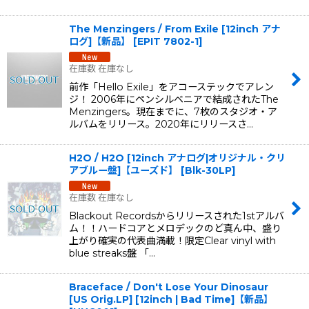
The Menzingers / From Exile [12inch アナ
ログ]【新品】
[
EPIT 7802-1
]
在庫数 在庫なし
前作「Hello Exile」をアコーステックでアレン
ジ！ 2006年にペンシルベニアで結成されたThe
Menzingers。現在までに、7枚のスタジオ・ア
ルバムをリリース。2020年にリリースさ…
H2O / H2O [12inch アナログ|オリジナル・クリ
アブルー盤]【ユーズド】
[
Blk-30LP
]
在庫数 在庫なし
Blackout Recordsからリリースされた1stアルバ
ム！！ハードコアとメロデックのど真ん中、盛り
上がり確実の代表曲満載！限定Clear vinyl with
blue streaks盤 「…
Braceface / Don't Lose Your Dinosaur
[US Orig.LP] [12inch | Bad Time]【新品】