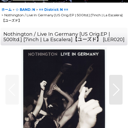
ホーム
>
☆ BAND: N
>
== District: N ==
>
Nothington / Live In Germany [US Orig.EP | 500ltd.] [7inch | La Escalera]
【ユーズド】
Nothington / Live In Germany [US Orig.EP |
500ltd.] [7inch | La Escalera]【ユーズド】
[
LER020
]