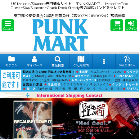
US Melodic/Skacore専門通販サイト "PUNKMART" 「Melodic~Pop
Punk~Ska/Skacore~Crack Rock Steady等の周辺バンドをセレクト」
東京都公安委員会公認古物商免許（第307792119003号）髙橋伸幸
メニュー
カート
ログイン
カテゴリ
マイページ
商品検索
ご利用案内
SALE ITEM