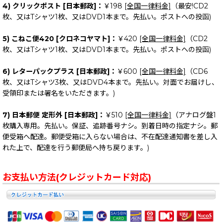
4) クリックポスト [日本郵政]：
￥198
[全国一律料金]
（最安!CD2
枚、又はTシャツ1枚、又はDVD1本まで。先払い。ポストへの投函)
5) こねこ便420 [クロネコヤマト]：
￥420
[全国一律料金]
（CD2
枚、又はTシャツ1枚、又はDVD1本まで。先払い。ポストへの投函)
6) レターパックプラス [日本郵政]：
￥600
[全国一律料金]
（CD6
枚、又はTシャツ3枚、又はDVD4本まで。先払い。対面でお届けし、
受領印または署名をいただきます。)
7) 日本郵便 定形外 [日本郵政]：
￥510
[全国一律料金]
（アナログ盤1
枚購入専用。先払い。保証、追跡番号ナシ。到着日時の指定ナシ。郵
便受箱へ配達。郵便受箱に入らない場合は、不在配達通知書を差し入
れた上で、配達を行う郵便局へ持ち戻ります。)
お支払い方法(クレジットカード対応)