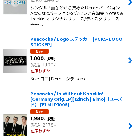
シングルB面などから集めたDemoバージョン、
Acousticバージョンを含むレア音源集 Notes &
Tracklis オリジナルリリース/ディスクリリース: ---
-/---- …
Peacocks / Logo ステッカー
[
PCKS-LOGO
STICKER
]
1,000
.-
(税別)
(
税込
:
1,100
)
.-
在庫わずか
Size ヨコ|12cm タテ|5cm
Peacocks / In Without Knockin'
[Germany Orig.LP][12inch | Elmo]【ユーズ
ド】
[
ELMLP1005
]
1,980
.-
(税別)
(
税込
:
2,178
)
.-
在庫わずか