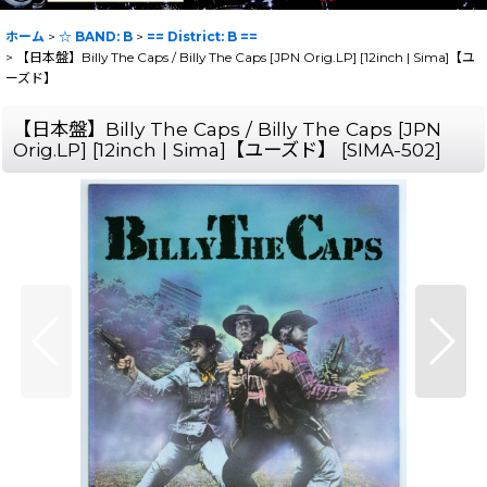
ホーム
>
☆ BAND: B
>
== District: B ==
>
【日本盤】Billy The Caps / Billy The Caps [JPN Orig.LP] [12inch | Sima]【ユ
ーズド】
【日本盤】Billy The Caps / Billy The Caps [JPN
Orig.LP] [12inch | Sima]【ユーズド】
[
SIMA-502
]