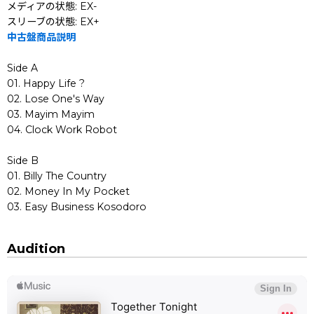
メディアの状態: EX-
スリーブの状態: EX+
中古盤商品説明
Side A
01. Happy Life ?
02. Lose One's Way
03. Mayim Mayim
04. Clock Work Robot
Side B
01. Billy The Country
02. Money In My Pocket
03. Easy Business Kosodoro
Audition