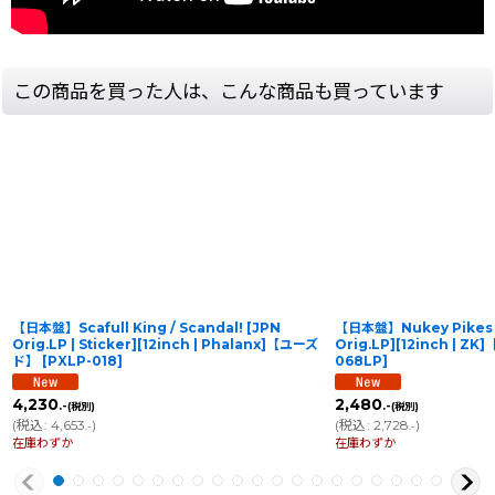
この商品を買った人は、こんな商品も買っています
【日本盤】Scafull King / Scandal! [JPN
【日本盤】Nukey Pikes 
Orig.LP | Sticker][12inch | Phalanx]【ユーズ
Orig.LP][12inch | 
ド】
[
PXLP-018
]
068LP
]
4,230
2,480
.-
.-
(税別)
(税別)
(
税込
:
4,653
)
(
税込
:
2,728
)
.-
.-
在庫わずか
在庫わずか