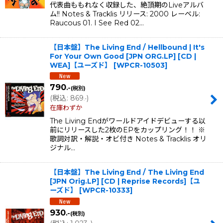
代表曲ももれなく収録した、絶頂期のLiveアルバ
ム!! Notes & Tracklis リリース: 2000 レーベル:
Raucous 01. I See Red 02…
【日本盤】The Living End / Hellbound | It's
For Your Own Good [JPN ORG.LP] [CD |
WEA]【ユーズド】
[
WPCR-10503
]
790
.-
(税別)
(
税込
:
869
)
.-
在庫わずか
The Living Endがワールドアイドデビューする以
前にリリースした2枚のEPをカップリング！！ ※
歌詞対訳・解説・オビ付き Notes & Tracklis オリ
ジナル…
【日本盤】The Living End / The Living End
[JPN Orig.LP] [CD | Reprise Records]【ユ
ーズド】
[
WPCR-10333
]
930
.-
(税別)