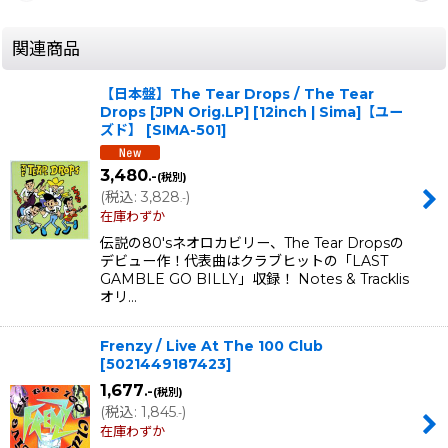
関連商品
【日本盤】The Tear Drops / The Tear
Drops [JPN Orig.LP] [12inch | Sima]【ユー
ズド】
[
SIMA-501
]
3,480
.-
(税別)
(
税込
:
3,828
)
.-
在庫わずか
伝説の80'sネオロカビリー、The Tear Dropsの
デビュー作！代表曲はクラブヒットの「LAST
GAMBLE GO BILLY」収録！ Notes & Tracklis
オリ…
Frenzy / Live At The 100 Club
[
5021449187423
]
1,677
.-
(税別)
(
税込
:
1,845
)
.-
在庫わずか