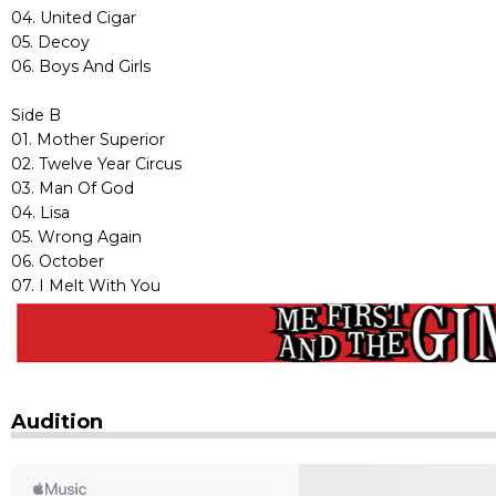
04. United Cigar
05. Decoy
06. Boys And Girls
Side B
01. Mother Superior
02. Twelve Year Circus
03. Man Of God
04. Lisa
05. Wrong Again
06. October
07. I Melt With You
Audition