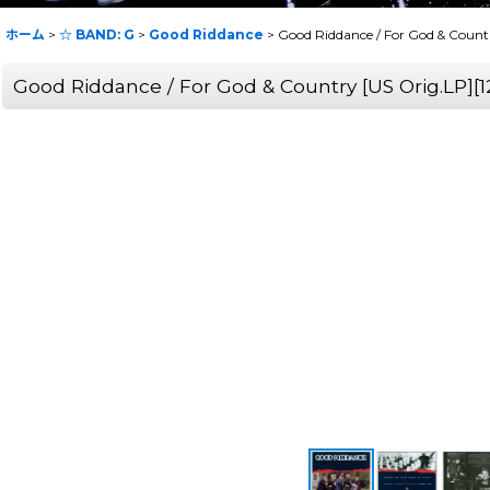
ホーム
>
☆ BAND: G
>
Good Riddance
>
Good Riddance / For God & Coun
Good Riddance / For God & Country [US Orig.LP