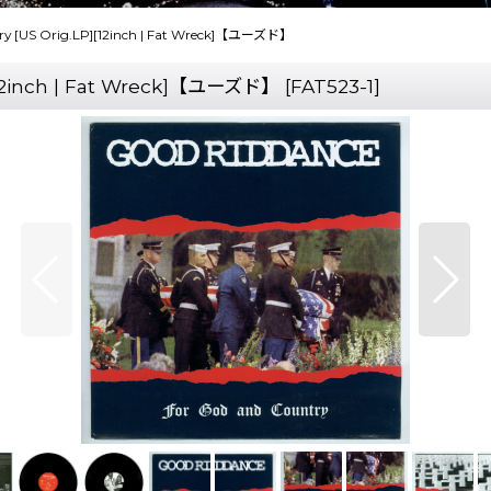
try [US Orig.LP][12inch | Fat Wreck]【ユーズド】
][12inch | Fat Wreck]【ユーズド】
[
FAT523-1
]