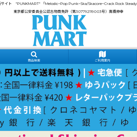
門通販サイト "PUNKMART" 「Melodic~Pop Punk~Ska/Skacore~Crack Rock
東京都公安委員会公認古物商免許（第307792119003号）髙橋伸幸
商品検索
ご利用案内