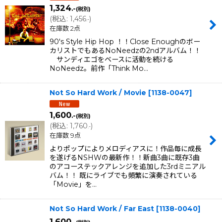
1,324
.-
(税別)
(
税込
:
1,456
)
.-
在庫数 2点
90's Style Hip Hop ！！Close Enoughのボー
カリストでもあるNoNeedzの2ndアルバム！！
サンディエゴをベースに活動を続ける
NoNeedz。前作「Think Mo…
Not So Hard Work / Movie
[
1138-0047
]
1,600
.-
(税別)
(
税込
:
1,760
)
.-
在庫数 9点
よりポップによりメロディアスに！作品毎に成長
を遂げるNSHWの最新作！！新曲3曲に既存3曲
のアコーステックアレンジを追加した3rdミニアル
バム！！ 既にライブでも頻繁に演奏されている
「Movie」を…
Not So Hard Work / Far East
[
1138-0040
]
1,600