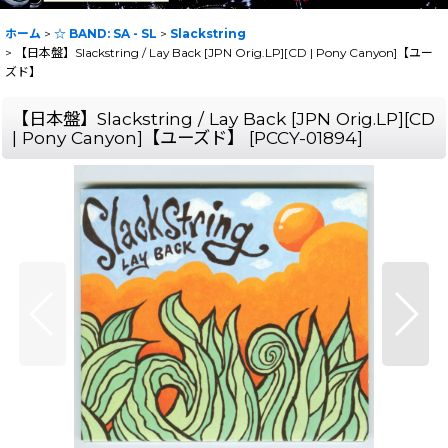
ホーム
>
☆ BAND: SA - SL
>
Slackstring
>
【日本盤】Slackstring / Lay Back [JPN Orig.LP][CD | Pony Canyon]【ユー
ズド】
【日本盤】Slackstring / Lay Back [JPN Orig.LP][CD
| Pony Canyon]【ユーズド】
[
PCCY-01894
]