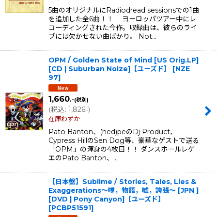
5曲のオリジナルにRadiodread sessionsでの1曲
を追加した全6曲！！ ヨーロッパツアー中にレ
コーディングされた今作。収録曲は、彼らのライ
ブには欠かせない曲ばかり。 Not…
OPM / Golden State of Mind [US Orig.LP]
[CD | Suburban Noize]【ユーズド】
[
NZE
97
]
1,660
.-
(税別)
(
税込
:
1,826
)
.-
在庫わずか
Pato Banton、(hed)peのDj Product、
Cypress HillのSen Dog等、豪華なゲストで送る
「OPM」の渾身の4枚目！！ ダンスホールレゲ
エのPato Banton、…
【日本盤】Sublime / Stories, Tales, Lies &
Exaggerations〜噂，物語，嘘，誇張〜 [JPN ]
[DVD | Pony Canyon]【ユーズド】
[
PCBP51591
]