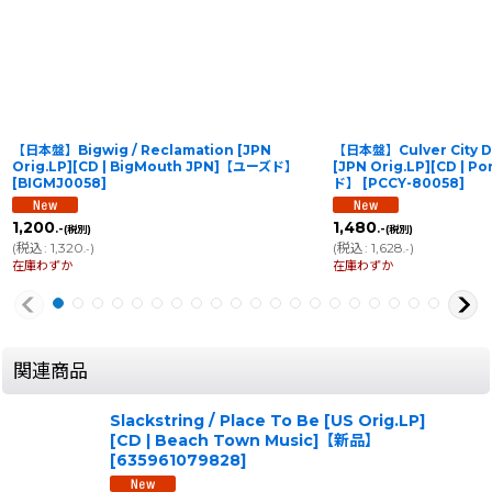
【日本盤】Bigwig / Reclamation [JPN
【日本盤】Culver City Du
Orig.LP][CD | BigMouth JPN]【ユーズド】
[JPN Orig.LP][CD | 
[
BIGMJ0058
]
ド】
[
PCCY-80058
]
1,200
1,480
.-
.-
(税別)
(税別)
(
税込
:
1,320
)
(
税込
:
1,628
)
.-
.-
在庫わずか
在庫わずか
関連商品
Slackstring / Place To Be [US Orig.LP]
[CD | Beach Town Music]【新品】
[
635961079828
]