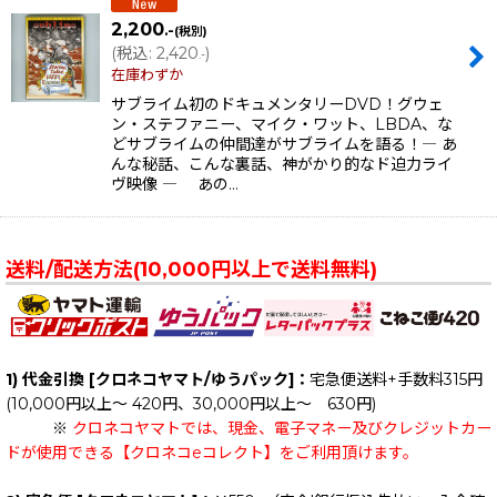
2,200
.-
(税別)
(
税込
:
2,420
)
.-
在庫わずか
サブライム初のドキュメンタリーDVD！グウェ
ン・ステファニー、マイク・ワット、LBDA、な
どサブライムの仲間達がサブライムを語る！― あ
んな秘話、こんな裏話、神がかり的なド迫力ライ
ヴ映像 ― あの…
送料/配送方法(10,000円以上で送料無料)
1) 代金引換 [クロネコヤマト/ゆうパック]：
宅急便送料+手数料315円
(10,000円以上～ 420円、30,000円以上～ 630円)
※
クロネコヤマトでは、現金、電子マネー及びクレジットカー
ドが使用できる【クロネコeコレクト】をご利用頂けます。