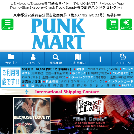
US Melodic/Skacore専門通販サイト "PUNKMART" 「Melodic~Pop
Punk~Ska/Skacore~Crack Rock Steady等の周辺バンドをセレクト」
東京都公安委員会公認古物商免許（第307792119003号）髙橋伸幸
メニュー
カート
ログイン
カテゴリ
マイページ
商品検索
ご利用案内
SALE ITEM