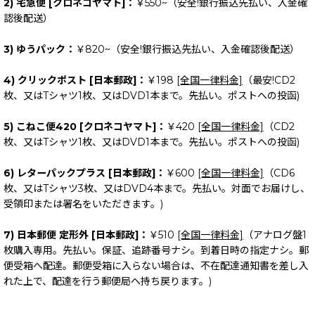
2) 宅急便 [クロネコヤマト]：
￥550~（安全!銀行振込先払い、入金確
認後配送）
3) ゆうパック：
￥820~（安全!銀行振込先払い、入金確認後配送）
4) クリックポスト [日本郵政]：
￥198
[全国一律料金]
（最安!CD2
枚、又はTシャツ1枚、又はDVD1本まで。先払い。ポストへの投函)
5) こねこ便420 [クロネコヤマト]：
￥420
[全国一律料金]
（CD2
枚、又はTシャツ1枚、又はDVD1本まで。先払い。ポストへの投函)
6) レターパックプラス [日本郵政]：
￥600
[全国一律料金]
（CD6
枚、又はTシャツ3枚、又はDVD4本まで。先払い。対面でお届けし、
受領印または署名をいただきます。)
7) 日本郵便 定形外 [日本郵政]：
￥510
[全国一律料金]
（アナログ盤1
枚購入専用。先払い。保証、追跡番号ナシ。到着日時の指定ナシ。郵
便受箱へ配達。郵便受箱に入らない場合は、不在配達通知書を差し入
れた上で、配達を行う郵便局へ持ち戻ります。)