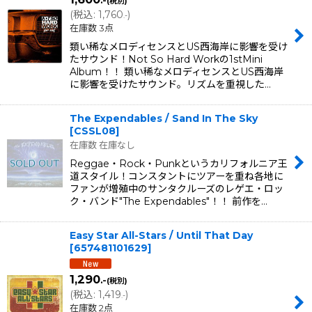
.-
(税別)
(
税込
:
1,760
)
.-
在庫数 3点
類い稀なメロディセンスとUS西海岸に影響を受け
たサウンド！Not So Hard Workの1stMini
Album！！ 類い稀なメロディセンスとUS西海岸
に影響を受けたサウンド。リズムを重視した…
The Expendables / Sand In The Sky
[
CSSL08
]
在庫数 在庫なし
Reggae・Rock・Punkというカリフォルニア王
道スタイル！コンスタントにツアーを重ね各地に
ファンが増殖中のサンタクルーズのレゲエ・ロッ
ク・バンド"The Expendables"！！ 前作を…
Easy Star All-Stars / Until That Day
[
657481101629
]
1,290
.-
(税別)
(
税込
:
1,419
)
.-
在庫数 2点