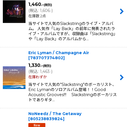
1,460
.-
(税別)
(
税込
:
1,606
)
.-
在庫数 2点
当サイトで人気のSlackstringのライブ・アルバ
ム。 人気作「Lay Back」の前年に発表されたラ
イブ・アルバムですが、収録曲は「Slackstring」
や「Lay Back」のアルバムから…
Eric Lyman / Champagne Air
[
783707374802
]
1,330
.-
(税別)
(
税込
:
1,463
)
.-
在庫わずか
当サイトで人気の"Slackstring"のボーカリスト、
Eric Lymanのソロアルバム登場！！Good
Acoustic Grooves!!! Slackstringのボーカリス
トでありギタ…
NoNeedz / The Getaway
[
805238839824
]