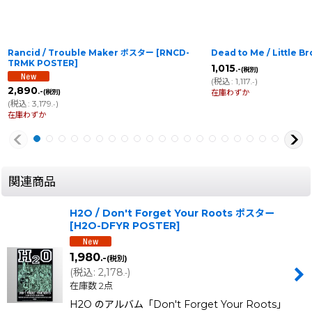
Rancid / Trouble Maker ポスター
[
RNCD-
Dead to Me / Little B
TRMK POSTER
]
1,015
.-
(税別)
(
税込
:
1,117
)
.-
2,890
.-
在庫わずか
(税別)
(
税込
:
3,179
)
.-
在庫わずか
関連商品
H2O / Don't Forget Your Roots ポスター
[
H2O-DFYR POSTER
]
1,980
.-
(税別)
(
税込
:
2,178
)
.-
在庫数 2点
H2O のアルバム「Don't Forget Your Roots」