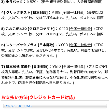
3) ゆうパック：
￥820~（安全!銀行振込先払い、入金確認後配送）
4) クリックポスト [日本郵政]：
￥198
[全国一律料金]
（最安!CD2
枚、又はTシャツ1枚、又はDVD1本まで。先払い。ポストへの投函)
5) こねこ便420 [クロネコヤマト]：
￥420
[全国一律料金]
（CD2
枚、又はTシャツ1枚、又はDVD1本まで。先払い。ポストへの投函)
6) レターパックプラス [日本郵政]：
￥600
[全国一律料金]
（CD6
枚、又はTシャツ3枚、又はDVD4本まで。先払い。対面でお届けし、
受領印または署名をいただきます。)
7) 日本郵便 定形外 [日本郵政]：
￥510
[全国一律料金]
（アナログ盤1
枚購入専用。先払い。保証、追跡番号ナシ。到着日時の指定ナシ。郵
便受箱へ配達。郵便受箱に入らない場合は、不在配達通知書を差し入
れた上で、配達を行う郵便局へ持ち戻ります。)
お支払い方法(クレジットカード対応)