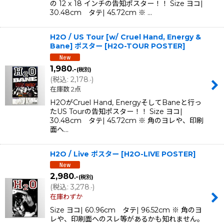
の 12 x 18 インチの告知ポスター！！ Size ヨコ|
30.48cm タテ| 45.72cm ※ …
H2O / US Tour [w/ Cruel Hand, Energy &
Bane] ポスター
[
H2O-TOUR POSTER
]
1,980
.-
(税別)
(
税込
:
2,178
)
.-
在庫数 2点
H2OがCruel Hand, EnergyそしてBaneと行っ
たUS Tourの告知ポスター！！ Size ヨコ|
30.48cm タテ| 45.72cm ※ 角のヨレや、印刷
面へ…
H2O / Live ポスター
[
H2O-LIVE POSTER
]
2,980
.-
(税別)
(
税込
:
3,278
)
.-
在庫わずか
Size ヨコ| 60.96cm タテ| 96.52cm ※ 角のヨ
レや、印刷面へのスレ等があるかも知れません。