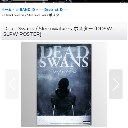
ホーム
>
☆ BAND: D
>
== District: D ==
>
Dead Swans / Sleepwalkers ポスター
Dead Swans / Sleepwalkers ポスター
[
DDSW-
SLPW POSTER
]