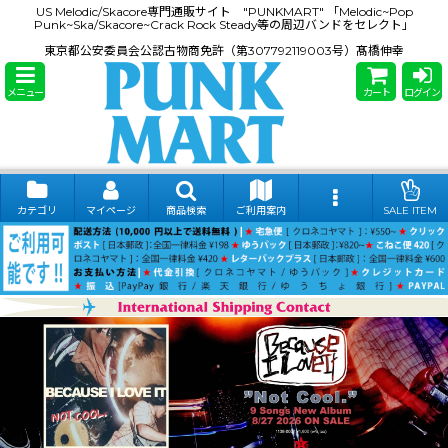
US Melodic/Skacore専門通販サイト "PUNKMART" 「Melodic~Pop
Punk~Ska/Skacore~Crack Rock Steady等の周辺バンドをセレクト」
東京都公安委員会公認古物商免許（第307792119003号）髙橋伸幸
メニュー
カート
ログイン
カテゴリ
マイページ
商品検索
ご利用案内
SALE ITEM