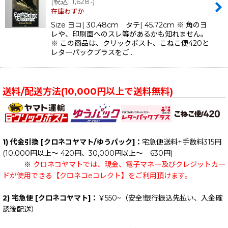
(
税込
:
1,628
)
.-
在庫わずか
Size ヨコ| 30.48cm タテ| 45.72cm ※ 角のヨ
レや、印刷面へのスレ等があるかも知れません。
※ この商品は、クリックポスト、こねこ便420と
レターパックプラスをご…
送料/配送方法(10,000円以上で送料無料)
1) 代金引換 [クロネコヤマト/ゆうパック]：
宅急便送料+手数料315円
(10,000円以上～ 420円、30,000円以上～ 630円)
※
クロネコヤマトでは、現金、電子マネー及びクレジットカー
ドが使用できる【クロネコeコレクト】をご利用頂けます。
2) 宅急便 [クロネコヤマト]：
￥550~（安全!銀行振込先払い、入金確
認後配送）