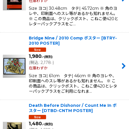
在庫わずか
Size ヨコ| 30.48cm タテ| 45.72cm ※ 角のヨ
レや、印刷面へのスレ等があるかも知れません。
※ この商品は、クリックポスト、こねこ便420と
レターパックプラスをご…
Bridge Nine / 2010 Comp ポスター
[
BTRY-
2010 POSTER
]
1,980
.-
(税別)
(
税込
:
2,178
)
.-
在庫わずか
Size ヨコ| 61cm タテ| 46cm ※ 角のヨレや、
印刷面へのスレ等があるかも知れません。 ※ こ
の商品は、クリックポスト、こねこ便420とレタ
ーパックプラスをご利用になれま…
Death Before Dishonor / Count Me In ポ
スター
[
DTBD-CNTM POSTER
]
1,480
.-
(税別)