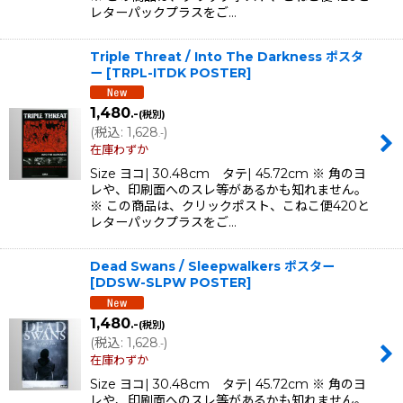
レターパックプラスをご…
Triple Threat / Into The Darkness ポスタ
ー
[
TRPL-ITDK POSTER
]
1,480
.-
(税別)
(
税込
:
1,628
)
.-
在庫わずか
Size ヨコ| 30.48cm タテ| 45.72cm ※ 角のヨ
レや、印刷面へのスレ等があるかも知れません。
※ この商品は、クリックポスト、こねこ便420と
レターパックプラスをご…
Dead Swans / Sleepwalkers ポスター
[
DDSW-SLPW POSTER
]
1,480
.-
(税別)
(
税込
:
1,628
)
.-
在庫わずか
Size ヨコ| 30.48cm タテ| 45.72cm ※ 角のヨ
レや、印刷面へのスレ等があるかも知れません。