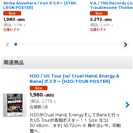
Strike Anywhere / Iron ポスター
[
STRK-
V.A. / TNS Records Co
LRON POSTER
]
Troublesome Thinker
1,980
2,272
.-
.-
(税別)
(税別)
(
税込
:
2,178
)
(
税込
:
2,499
)
.-
.-
在庫わずか
在庫わずか
関連商品
H2O / US Tour [w/ Cruel Hand, Energy &
Bane] ポスター
[
H2O-TOUR POSTER
]
1,980
.-
(税別)
(
税込
:
2,178
)
.-
在庫数 2点
H2OがCruel Hand, EnergyそしてBaneと行っ
たUS Tourの告知ポスター！！ Size ヨコ|
30.48cm タテ| 45.72cm ※ 角のヨレや、印刷
面へ…