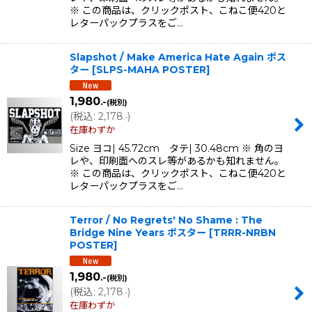
※ この商品は、クリックポスト、こねこ便420と
レターパックプラスをご…
Slapshot / Make America Hate Again ポス
ター
[
SLPS-MAHA POSTER
]
1,980
.-
(税別)
(
税込
:
2,178
)
.-
在庫わずか
Size ヨコ| 45.72cm タテ| 30.48cm ※ 角のヨ
レや、印刷面へのスレ等があるかも知れません。
※ この商品は、クリックポスト、こねこ便420と
レターパックプラスをご…
Terror / No Regrets' No Shame : The
Bridge Nine Years ポスター
[
TRRR-NRBN
POSTER
]
1,980
.-
(税別)
(
税込
:
2,178
)
.-
在庫わずか