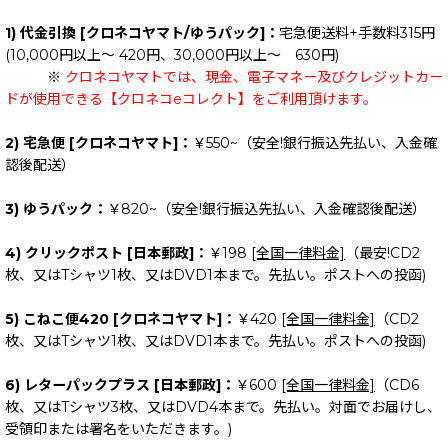
1) 代金引換 [クロネコヤマト/ゆうパック]：
宅急便送料+手数料315円
(10,000円以上～ 420円、30,000円以上～ 630円)
※
クロネコヤマトでは、現金、電子マネー及びクレジットカー
ドが使用できる【クロネコeコレクト】をご利用頂けます。
2) 宅急便 [クロネコヤマト]：
￥550~（安全!銀行振込先払い、入金確
認後配送）
3) ゆうパック：
￥820~（安全!銀行振込先払い、入金確認後配送）
4) クリックポスト [日本郵政]：
￥198
[全国一律料金]
（最安!CD2
枚、又はTシャツ1枚、又はDVD1本まで。先払い。ポストへの投函)
5) こねこ便420 [クロネコヤマト]：
￥420
[全国一律料金]
（CD2
枚、又はTシャツ1枚、又はDVD1本まで。先払い。ポストへの投函)
6) レターパックプラス [日本郵政]：
￥600
[全国一律料金]
（CD6
枚、又はTシャツ3枚、又はDVD4本まで。先払い。対面でお届けし、
受領印または署名をいただきます。)