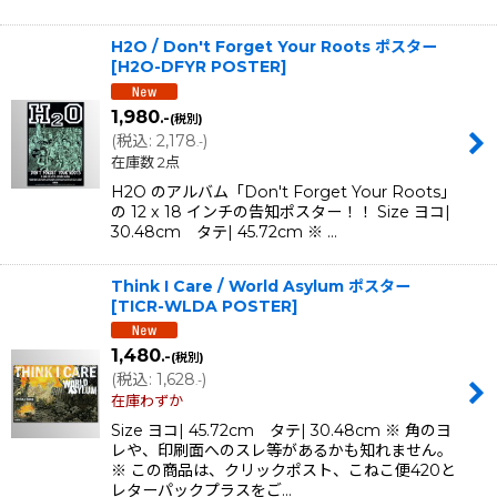
H2O / Don't Forget Your Roots ポスター
[
H2O-DFYR POSTER
]
1,980
.-
(税別)
(
税込
:
2,178
)
.-
在庫数 2点
H2O のアルバム「Don't Forget Your Roots」
の 12 x 18 インチの告知ポスター！！ Size ヨコ|
30.48cm タテ| 45.72cm ※ …
Think I Care / World Asylum ポスター
[
TICR-WLDA POSTER
]
1,480
.-
(税別)
(
税込
:
1,628
)
.-
在庫わずか
Size ヨコ| 45.72cm タテ| 30.48cm ※ 角のヨ
レや、印刷面へのスレ等があるかも知れません。
※ この商品は、クリックポスト、こねこ便420と
レターパックプラスをご…