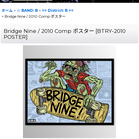
ホーム
>
☆ BAND: B
>
== District: B ==
>
Bridge Nine / 2010 Comp ポスター
Bridge Nine / 2010 Comp ポスター
[
BTRY-2010
POSTER
]