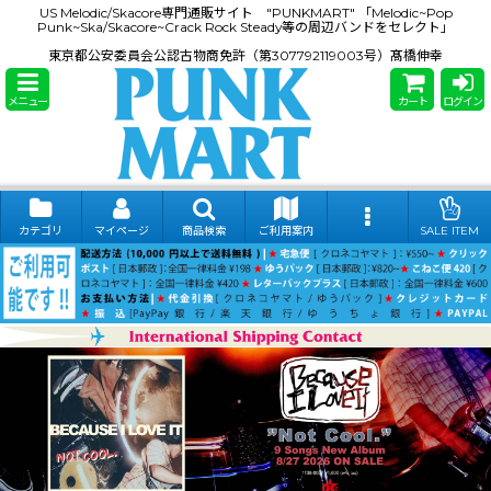
US Melodic/Skacore専門通販サイト "PUNKMART" 「Melodic~Pop
Punk~Ska/Skacore~Crack Rock Steady等の周辺バンドをセレクト」
東京都公安委員会公認古物商免許（第307792119003号）髙橋伸幸
メニュー
カート
ログイン
カテゴリ
マイページ
商品検索
ご利用案内
SALE ITEM