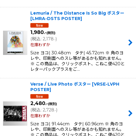
Lemuria / The Distance Is So Big ポスター
[
LMRA-DSTS POSTER
]
1,980
.-
(税別)
(
税込
:
2,178
)
.-
在庫わずか
Size ヨコ| 30.48cm タテ| 45.72cm ※ 角のヨ
レや、印刷面へのスレ等があるかも知れません。
※ この商品は、クリックポスト、こねこ便420と
レターパックプラスをご…
Verse / Live Photo ポスター
[
VRSE-LVPH
POSTER
]
2,480
.-
(税別)
(
税込
:
2,728
)
.-
在庫わずか
Size ヨコ| 91.44cm タテ| 60.96cm ※ 角のヨ
レや、印刷面へのスレ等があるかも知れません。
※ この商品は、クリックポスト、こねこ便420と