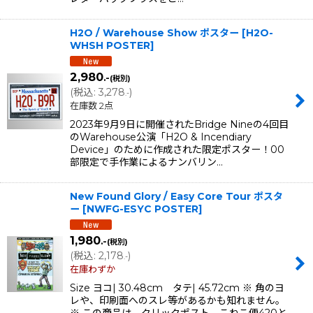
H2O / Warehouse Show ポスター
[
H2O-
WHSH POSTER
]
2,980
.-
(税別)
(
税込
:
3,278
)
.-
在庫数 2点
2023年9月9日に開催されたBridge Nineの4回目
のWarehouse公演「H2O & Incendiary
Device」のために作成された限定ポスター！00
部限定で手作業によるナンバリン…
New Found Glory / Easy Core Tour ポスタ
ー
[
NWFG-ESYC POSTER
]
1,980
.-
(税別)
(
税込
:
2,178
)
.-
在庫わずか
Size ヨコ| 30.48cm タテ| 45.72cm ※ 角のヨ
レや、印刷面へのスレ等があるかも知れません。
※ この商品は、クリックポスト、こねこ便420と