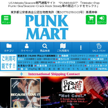
US Melodic/Skacore専門通販サイト "PUNKMART" 「Melodic~Pop
Punk~Ska/Skacore~Crack Rock Steady等の周辺バンドをセレクト」
東京都公安委員会公認古物商免許（第307792119003号）髙橋伸幸
メニュー
カート
ログイン
カテゴリ
マイページ
商品検索
ご利用案内
SALE ITEM