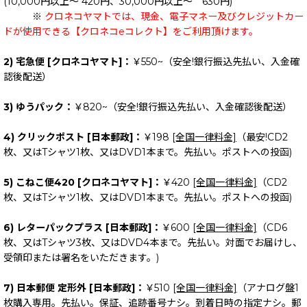
(10,000円以上～ 420円、30,000円以上～ 630円)
※
クロネコヤマトでは、現金、電子マネー及びクレジットカー
ドが使用できる【クロネコeコレクト】をご利用頂けます。
2) 宅急便 [クロネコヤマト]：
￥550~（安全!銀行振込先払い、入金確
認後配送）
3) ゆうパック：
￥820~（安全!銀行振込先払い、入金確認後配送）
4) クリックポスト [日本郵政]：
￥198
[全国一律料金]
（最安!CD2
枚、又はTシャツ1枚、又はDVD1本まで。先払い。ポストへの投函)
5) こねこ便420 [クロネコヤマト]：
￥420
[全国一律料金]
（CD2
枚、又はTシャツ1枚、又はDVD1本まで。先払い。ポストへの投函)
6) レターパックプラス [日本郵政]：
￥600
[全国一律料金]
（CD6
枚、又はTシャツ3枚、又はDVD4本まで。先払い。対面でお届けし、
受領印または署名をいただきます。)
7) 日本郵便 定形外 [日本郵政]：
￥510
[全国一律料金]
（アナログ盤1
枚購入専用。先払い。保証、追跡番号ナシ。到着日時の指定ナシ。郵