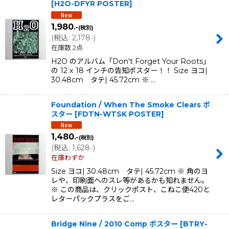
[
H2O-DFYR POSTER
]
1,980
.-
(税別)
(
税込
:
2,178
)
.-
在庫数 2点
H2O のアルバム「Don't Forget Your Roots」
の 12 x 18 インチの告知ポスター！！ Size ヨコ|
30.48cm タテ| 45.72cm ※ …
Foundation / When The Smoke Clears ポ
スター
[
FDTN-WTSK POSTER
]
1,480
.-
(税別)
(
税込
:
1,628
)
.-
在庫わずか
Size ヨコ| 30.48cm タテ| 45.72cm ※ 角のヨ
レや、印刷面へのスレ等があるかも知れません。
※ この商品は、クリックポスト、こねこ便420と
レターパックプラスをご…
Bridge Nine / 2010 Comp ポスター
[
BTRY-