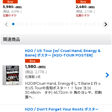
5,980
2,480
.-
.-
(税別)
(税別)
(
税込
:
6,578
)
(
税込
:
2,728
)
.-
.-
在庫わずか
在庫わずか
関連商品
H2O / US Tour [w/ Cruel Hand, Energy &
Bane] ポスター
[
H2O-TOUR POSTER
]
1,980
.-
(税別)
(
税込
:
2,178
)
.-
在庫数 2点
H2OがCruel Hand, EnergyそしてBaneと行っ
たUS Tourの告知ポスター！！ Size ヨコ|
30.48cm タテ| 45.72cm ※ 角のヨレや、印刷
面へ…
H2O / Don't Forget Your Roots ポスター