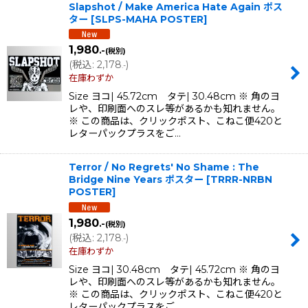
Slapshot / Make America Hate Again ポス
ター
[
SLPS-MAHA POSTER
]
1,980
.-
(税別)
(
税込
:
2,178
)
.-
在庫わずか
Size ヨコ| 45.72cm タテ| 30.48cm ※ 角のヨ
レや、印刷面へのスレ等があるかも知れません。
※ この商品は、クリックポスト、こねこ便420と
レターパックプラスをご…
Terror / No Regrets' No Shame : The
Bridge Nine Years ポスター
[
TRRR-NRBN
POSTER
]
1,980
.-
(税別)
(
税込
:
2,178
)
.-
在庫わずか
Size ヨコ| 30.48cm タテ| 45.72cm ※ 角のヨ
レや、印刷面へのスレ等があるかも知れません。
※ この商品は、クリックポスト、こねこ便420と
レターパックプラスをご…