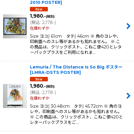
2010 POSTER
]
1,980
.-
(税別)
(
税込
:
2,178
)
.-
在庫わずか
Size ヨコ| 61cm タテ| 46cm ※ 角のヨレや、
印刷面へのスレ等があるかも知れません。 ※ こ
の商品は、クリックポスト、こねこ便420とレタ
ーパックプラスをご利用になれま…
Lemuria / The Distance Is So Big ポスター
[
LMRA-DSTS POSTER
]
1,980
.-
(税別)
(
税込
:
2,178
)
.-
在庫わずか
Size ヨコ| 30.48cm タテ| 45.72cm ※ 角のヨ
レや、印刷面へのスレ等があるかも知れません。
※ この商品は、クリックポスト、こねこ便420と
レターパックプラスをご…