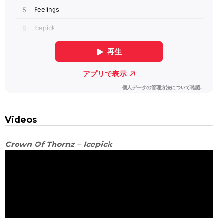
Videos
Crown Of Thornz – Icepick