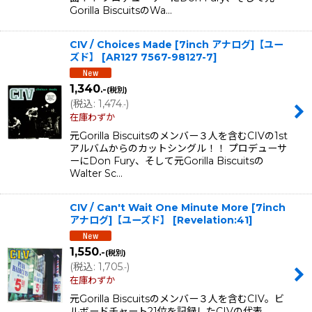
Gorilla BiscuitsのWa…
CIV / Choices Made [7inch アナログ]【ユー
ズド】
[
AR127 7567-98127-7
]
1,340
.-
(税別)
(
税込
:
1,474
)
.-
在庫わずか
元Gorilla Biscuitsのメンバー３人を含むCIVの1st
アルバムからのカットシングル！！ プロデューサ
ーにDon Fury、そして元Gorilla Biscuitsの
Walter Sc…
CIV / Can't Wait One Minute More [7inch
アナログ]【ユーズド】
[
Revelation:41
]
1,550
.-
(税別)
(
税込
:
1,705
)
.-
在庫わずか
元Gorilla Biscuitsのメンバー３人を含むCIV。ビ
ルボードチャート21位を記録したCIVの代表