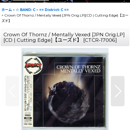
ホーム
>
☆ BAND: C
>
== District: C ==
>
Crown Of Thornz / Mentally Vexed [JPN Orig.LP][CD | Cutting Edge]【ユー
ズド】
Crown Of Thornz / Mentally Vexed [JPN Orig.LP]
[CD | Cutting Edge]【ユーズド】
[
CTCR-17006
]