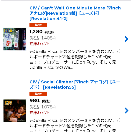
CIV / Can't Wait One Minute More [7inch
アナログ|Revelation盤]【ユーズド】
[
Revelation:41-2
]
1,280
.-
(税別)
(
税込
:
1,408
)
.-
在庫わずか
元Gorilla Biscuitsのメンバー３人を含むCIV。ビ
ルボードチャート21位を記録したCIVの代表
曲！！ プロデューサーにDon Fury、そして元
Gorilla BiscuitsのWa…
CIV / Social Climber [7inch アナログ]【ユー
ズド】
[
Revelation55
]
980
.-
(税別)
(
税込
:
1,078
)
.-
在庫わずか
元Gorilla Biscuitsのメンバー３人を含むCIV。ビ
ルボードチャート21位を記録したCIVの代表
曲！！ プロデューサーにDon Fury、そして元