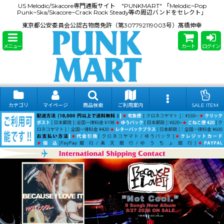
US Melodic/Skacore専門通販サイト "PUNKMART" 「Melodic~Pop
Punk~Ska/Skacore~Crack Rock Steady等の周辺バンドをセレクト」
東京都公安委員会公認古物商免許（第307792119003号）髙橋伸幸
メニュー
カート
ログイン
カテゴリ
マイページ
商品検索
ご利用案内
SALE ITEM