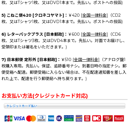
枚、又はTシャツ1枚、又はDVD1本まで。先払い。ポストへの投函)
5) こねこ便420 [クロネコヤマト]：
￥420
[全国一律料金]
（CD2
枚、又はTシャツ1枚、又はDVD1本まで。先払い。ポストへの投函)
6) レターパックプラス [日本郵政]：
￥600
[全国一律料金]
（CD6
枚、又はTシャツ3枚、又はDVD4本まで。先払い。対面でお届けし、
受領印または署名をいただきます。)
7) 日本郵便 定形外 [日本郵政]：
￥510
[全国一律料金]
（アナログ盤1
枚購入専用。先払い。保証、追跡番号ナシ。到着日時の指定ナシ。郵
便受箱へ配達。郵便受箱に入らない場合は、不在配達通知書を差し入
れた上で、配達を行う郵便局へ持ち戻ります。)
お支払い方法(クレジットカード対応)