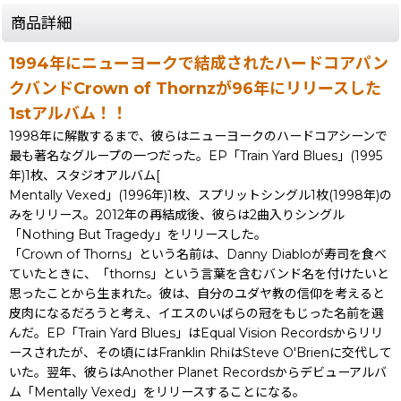
商品詳細
1994年にニューヨークで結成されたハードコアパン
クバンドCrown of Thornzが96年にリリースした
1stアルバム！！
1998年に解散するまで、彼らはニューヨークのハードコアシーンで
最も著名なグループの一つだった。EP「Train Yard Blues」(1995
年)1枚、スタジオアルバム[
Mentally Vexed」(1996年)1枚、スプリットシングル1枚(1998年)の
みをリリース。2012年の再結成後、彼らは2曲入りシングル
「Nothing But Tragedy」をリリースした。
「Crown of Thorns」という名前は、Danny Diabloが寿司を食べ
ていたときに、「thorns」という言葉を含むバンド名を付けたいと
思ったことから生まれた。彼は、自分のユダヤ教の信仰を考えると
皮肉になるだろうと考え、イエスのいばらの冠をもじった名前を選
んだ。EP「Train Yard Blues」はEqual Vision Recordsからリリ
ースされたが、その頃にはFranklin RhiはSteve O'Brienに交代して
いた。翌年、彼らはAnother Planet Recordsからデビューアルバ
ム「Mentally Vexed」をリリースすることになる。