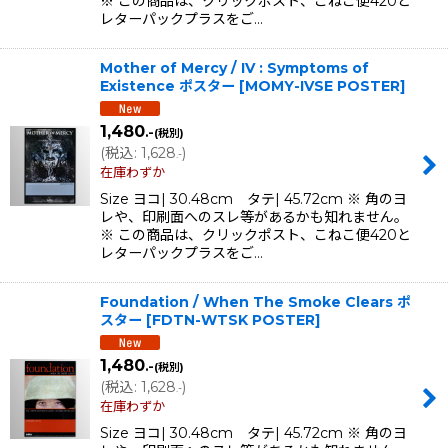
※ この商品は、クリックポスト、こねこ便420と
レターパックプラスをご…
Mother of Mercy / IV : Symptoms of
Existence ポスター
[
MOMY-IVSE POSTER
]
1,480
.-
(税別)
(
税込
:
1,628
)
.-
在庫わずか
Size ヨコ| 30.48cm タテ| 45.72cm ※ 角のヨ
レや、印刷面へのスレ等があるかも知れません。
※ この商品は、クリックポスト、こねこ便420と
レターパックプラスをご…
Foundation / When The Smoke Clears ポ
スター
[
FDTN-WTSK POSTER
]
1,480
.-
(税別)
(
税込
:
1,628
)
.-
在庫わずか
Size ヨコ| 30.48cm タテ| 45.72cm ※ 角のヨ