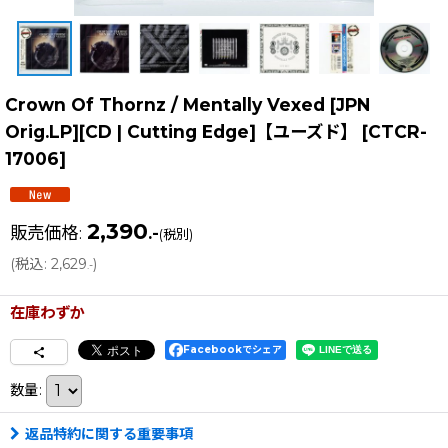
Crown Of Thornz / Mentally Vexed [JPN
Orig.LP][CD | Cutting Edge]【ユーズド】
[
CTCR-
17006
]
2,390
販売価格
:
.-
(税別)
(
税込
:
2,629
)
.-
在庫わずか
Facebookでシェア
数量
:
返品特約に関する重要事項