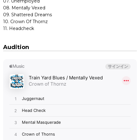
07. Unemployed
08. Mentally Vexed
09. Shattered Dreams
10. Crown Of Thornz
11. Headcheck
Audition