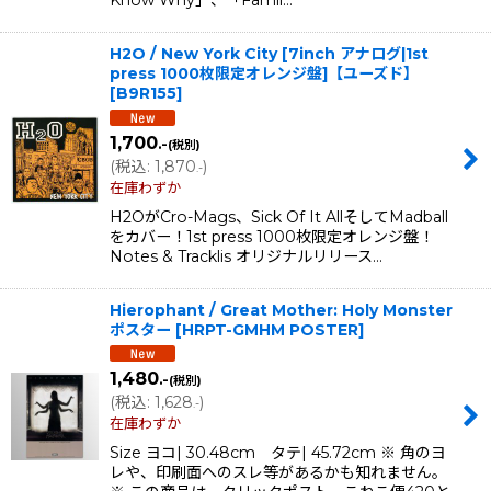
H2O / New York City [7inch アナログ|1st
press 1000枚限定オレンジ盤]【ユーズド】
[
B9R155
]
1,700
.-
(税別)
(
税込
:
1,870
)
.-
在庫わずか
H2OがCro-Mags、Sick Of It AllそしてMadball
をカバー！1st press 1000枚限定オレンジ盤！
Notes & Tracklis オリジナルリリース…
Hierophant / Great Mother: Holy Monster
ポスター
[
HRPT-GMHM POSTER
]
1,480
.-
(税別)
(
税込
:
1,628
)
.-
在庫わずか
Size ヨコ| 30.48cm タテ| 45.72cm ※ 角のヨ
レや、印刷面へのスレ等があるかも知れません。