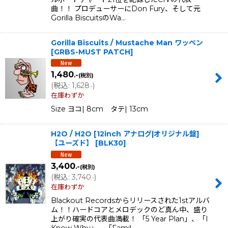
曲！！ プロデューサーにDon Fury、そして元
Gorilla BiscuitsのWa…
Gorilla Biscuits / Mustache Man ワッペン
[
GRBS-MUST PATCH
]
1,480
.-
(税別)
(
税込
:
1,628
)
.-
在庫わずか
Size ヨコ| 8cm タテ| 13cm
H2O / H2O [12inch アナログ|オリジナル盤]
【ユーズド】
[
BLK30
]
3,400
.-
(税別)
(
税込
:
3,740
)
.-
在庫わずか
Blackout Recordsからリリースされた1stアルバ
ム！！ハードコアとメロデックのど真ん中、盛り
上がり確実の代表曲満載！ 「5 Year Plan」、「I
Know Why」、「Famil…