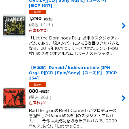
ORG.LP][CD | Sony Music]【ユーズド】
[
EICP 1617
]
1,290
.-
(税別)
(
税込
:
1,419
)
.-
在庫わずか
「Let the Dominoes Fall」以来のスタジオアル
バムであり、現メンバーによる2枚目のアルバムと
なる、2014年10月にリリースされたランシドの8
枚目のスタジオアルバム！ボーナストラック…
【日本盤】Rancid / Indestructible [JPN
Org.LP][CD | Epic/Sony]【ユーズド】
[
EICP
234
]
880
.-
(税別)
(
税込
:
968
)
.-
在庫わずか
Bad ReligionのBrett Gurewitzがプロデュース
を担当したRancidの6枚目のスタジオ・アルバ
ム！！ 今作は大成功を収めたアルバムで、2009
年のアルバム「Let the Do…