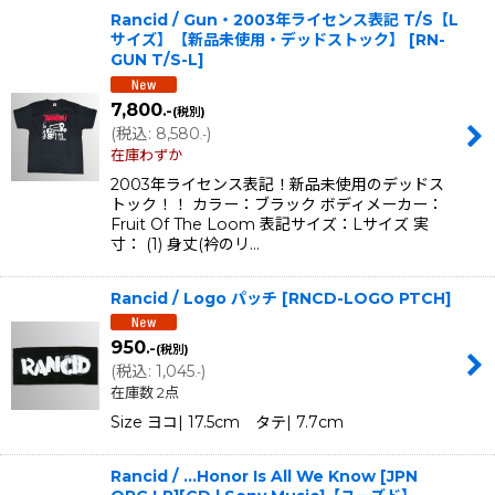
Rancid / Gun・2003年ライセンス表記 T/S【L
サイズ】【新品未使用・デッドストック】
[
RN-
GUN T/S-L
]
7,800
.-
(税別)
(
税込
:
8,580
)
.-
在庫わずか
2003年ライセンス表記！新品未使用のデッドス
トック！！ カラー：ブラック ボディメーカー：
Fruit Of The Loom 表記サイズ：Lサイズ 実
寸： (1) 身丈(衿のリ…
Rancid / Logo パッチ
[
RNCD-LOGO PTCH
]
950
.-
(税別)
(
税込
:
1,045
)
.-
在庫数 2点
Size ヨコ| 17.5cm タテ| 7.7cm
Rancid / ...Honor Is All We Know [JPN