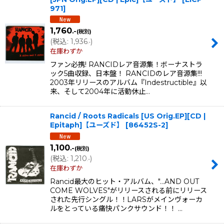
971
]
1,760
.-
(税別)
(
税込
:
1,936
)
.-
在庫わずか
ファン必携! RANCIDレア音源集！ボーナストラ
ック5曲収録、日本盤！ RANCIDのレア音源集!!!
2003年リリースのアルバム『Indestructible』以
来、そして2004年に活動休止…
Rancid / Roots Radicals [US Orig.EP][CD |
Epitaph]【ユーズド】
[
86452S-2
]
1,100
.-
(税別)
(
税込
:
1,210
)
.-
在庫わずか
Rancid最大のヒット・アルバム、"…AND OUT
COME WOLVES"がリリースされる前にリリース
された先行シングル！！LARSがメインヴォーカ
ルをとっている痛快パンクサウンド！！ …