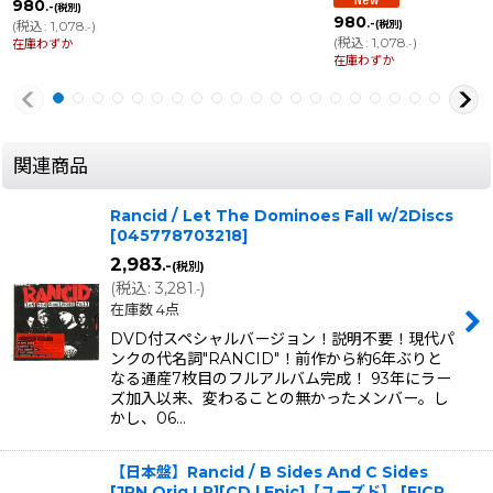
980
.-
(税別)
980
.-
(
税込
:
1,078
)
(税別)
.-
(
税込
:
1,078
)
在庫わずか
.-
在庫わずか
関連商品
Rancid / Let The Dominoes Fall w/2Discs
[
045778703218
]
2,983
.-
(税別)
(
税込
:
3,281
)
.-
在庫数 4点
DVD付スペシャルバージョン！説明不要！現代パ
ンクの代名詞"RANCID"！前作から約6年ぶりと
なる通産7枚目のフルアルバム完成！ 93年にラー
ズ加入以来、変わることの無かったメンバー。し
かし、06…
【日本盤】Rancid / B Sides And C Sides
[JPN Orig.LP][CD | Epic]【ユーズド】
[
EICP