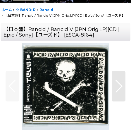
ホーム
>
☆ BAND: R
>
Rancid
>
【日本盤】Rancid / Rancid V [JPN Orig.LP][CD | Epic / Sony]【ユーズド】
【日本盤】Rancid / Rancid V [JPN Orig.LP][CD |
Epic / Sony]【ユーズド】
[
ESCA-8164
]