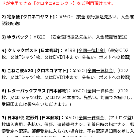
ドが使用できる【クロネコeコレクト】をご利用頂けます。
2) 宅急便 [クロネコヤマト]：
￥550~（安全!銀行振込先払い、入金確
認後配送）
3) ゆうパック：
￥820~（安全!銀行振込先払い、入金確認後配送）
4) クリックポスト [日本郵政]：
￥198
[全国一律料金]
（最安!CD2
枚、又はTシャツ1枚、又はDVD1本まで。先払い。ポストへの投函)
5) こねこ便420 [クロネコヤマト]：
￥420
[全国一律料金]
（CD2
枚、又はTシャツ1枚、又はDVD1本まで。先払い。ポストへの投函)
6) レターパックプラス [日本郵政]：
￥600
[全国一律料金]
（CD6
枚、又はTシャツ3枚、又はDVD4本まで。先払い。対面でお届けし、
受領印または署名をいただきます。)
7) 日本郵便 定形外 [日本郵政]：
￥510
[全国一律料金]
（アナログ盤1
枚購入専用。先払い。保証、追跡番号ナシ。到着日時の指定ナシ。郵
便受箱へ配達。郵便受箱に入らない場合は、不在配達通知書を差し入