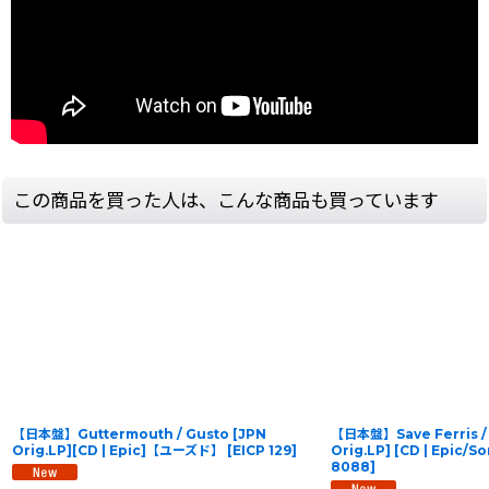
この商品を買った人は、こんな商品も買っています
【日本盤】Guttermouth / Gusto [JPN
【日本盤】Save Ferris / 
Orig.LP][CD | Epic]【ユーズド】
[
EICP 129
]
Orig.LP] [CD | Epic
8088
]