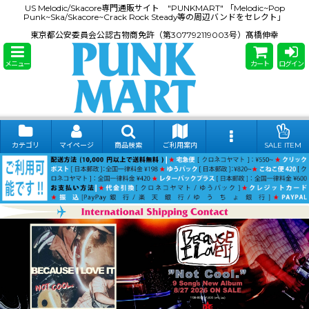
US Melodic/Skacore専門通販サイト "PUNKMART" 「Melodic~Pop
Punk~Ska/Skacore~Crack Rock Steady等の周辺バンドをセレクト」
東京都公安委員会公認古物商免許（第307792119003号）髙橋伸幸
メニュー
カート
ログイン
カテゴリ
マイページ
商品検索
ご利用案内
SALE ITEM