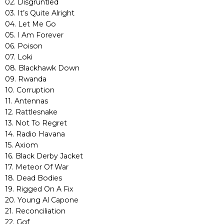
02. Disgruntled
03. It’s Quite Alright
04. Let Me Go
05. I Am Forever
06. Poison
07. Loki
08. Blackhawk Down
09. Rwanda
10. Corruption
11. Antennas
12. Rattlesnake
13. Not To Regret
14. Radio Havana
15. Axiom
16. Black Derby Jacket
17. Meteor Of War
18. Dead Bodies
19. Rigged On A Fix
20. Young Al Capone
21. Reconciliation
22. Ggf