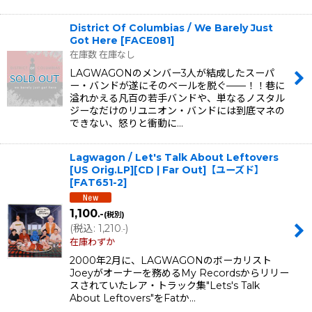
District Of Columbias / We Barely Just
Got Here
[
FACE081
]
在庫数 在庫なし
LAGWAGONのメンバー3人が結成したスーパ
ー・バンドが遂にそのベールを脱ぐ——！！巷に
溢れかえる凡百の若手バンドや、単なるノスタル
ジーなだけのリユニオン・バンドには到底マネの
できない、怒りと衝動に…
Lagwagon / Let's Talk About Leftovers
[US Orig.LP][CD | Far Out]【ユーズド】
[
FAT651-2
]
1,100
.-
(税別)
(
税込
:
1,210
)
.-
在庫わずか
2000年2月に、LAGWAGONのボーカリスト
Joeyがオーナーを務めるMy Recordsからリリー
スされていたレア・トラック集"Lets's Talk
About Leftovers"をFatか…