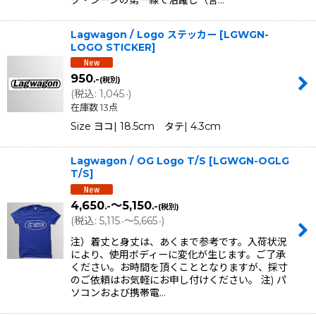
Lagwagon / Logo ステッカー
[
LGWGN-
LOGO STICKER
]
950
.-
(税別)
(
税込
:
1,045
)
.-
在庫数 13点
Size ヨコ| 18.5cm タテ| 4.3cm
Lagwagon / OG Logo T/S
[
LGWGN-OGLG
T/S
]
4,650
～5,150
.-
.-
(税別)
(
税込
:
5,115
～5,665
)
.-
.-
注）着丈と身丈は、あくまで参考です。入荷状況
により、使用ボディーに変化が生じます。ご了承
ください。お時間を頂くこととなりますが、採寸
のご依頼はお気軽にお申し付けください。 注) パ
ソコンおよび携帯電…