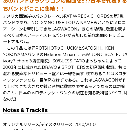
あのバンドがラグワゴンの楽曲を!!??日本を代表する
15バンドがここに集結！！
アメリカ西海岸のパンクレーベルFAT WRECK CHORDSの第1弾
バンドであり、NOFXやNO USE FOR A NAMEらとともにメロコ
ア・シーンを牽引してきたLAGWAGON。彼らの功績に敬意を表す
るべく日本人アーティスト15バンドが参加した前代未聞のトリビュ
ートアルバム。
この作品には元POTSHOTのCHUCKYとSATOSHI、KEN
YOKOYAMAバンドのHidenori Minami、元WRONG SCALE、現
ivory7 chordの野田剛史、30%LESS FATのまっちゃんによって
2003年に結成されたBRAVO★BROTHERSの初音源も収録。巷に
溢れる安直なトリビュート盤とは一線を画す1枚であることはメロデ
ィックファンなら一目瞭然なはずである。これはLAGWAGONが作
り上げてきた大きな功績と産物に敬意を表するモノであるのは勿論
のこと、日本のメロディック・パンクの現在を知る教科書(バイブル)
なのだ!
Notes & Tracklis
オリジナルリリース/ディスクリリース: 2010/2010