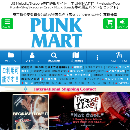
US Melodic/Skacore専門通販サイト "PUNKMART" 「Melodic~Pop
Punk~Ska/Skacore~Crack Rock Steady等の周辺バンドをセレクト」
東京都公安委員会公認古物商免許（第307792119003号）髙橋伸幸
メニュー
カート
ログイン
カテゴリ
マイページ
商品検索
ご利用案内
SALE ITEM