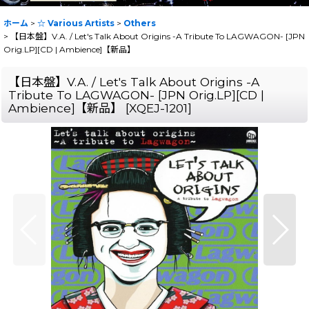
ホーム
>
☆ Various Artists
>
Others
>
【日本盤】V.A. / Let's Talk About Origins -A Tribute To LAGWAGON- [JPN
Orig.LP][CD | Ambience]【新品】
【日本盤】V.A. / Let's Talk About Origins -A
Tribute To LAGWAGON- [JPN Orig.LP][CD |
Ambience]【新品】
[
XQEJ-1201
]