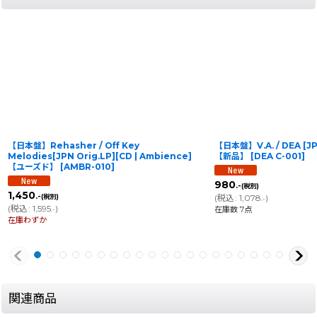
【日本盤】Rehasher / Off Key
【日本盤】V.A. / DEA [JPN
Melodies[JPN Orig.LP][CD | Ambience]
【新品】
[
DEA C-001
]
【ユーズド】
[
AMBR-010
]
980
.-
(税別)
1,450
.-
(税別)
(
税込
:
1,078
)
.-
(
税込
:
1,595
)
在庫数 7点
.-
在庫わずか
関連商品