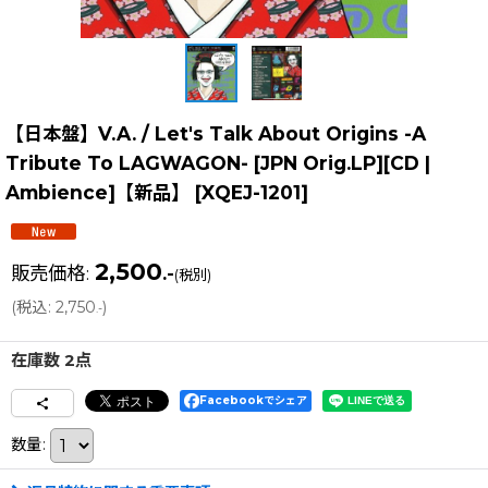
【日本盤】V.A. / Let's Talk About Origins -A
Tribute To LAGWAGON- [JPN Orig.LP][CD |
Ambience]【新品】
[
XQEJ-1201
]
2,500
販売価格
:
.-
(税別)
(
税込
:
2,750
)
.-
在庫数 2点
Facebookでシェア
数量
: