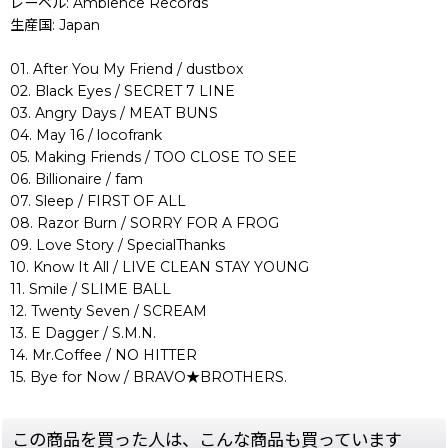
レーベル: Ambience Records
生産国: Japan
01. After You My Friend / dustbox
02. Black Eyes / SECRET 7 LINE
03. Angry Days / MEAT BUNS
04. May 16 / locofrank
05. Making Friends / TOO CLOSE TO SEE
06. Billionaire / fam
07. Sleep / FIRST OF ALL
08. Razor Burn / SORRY FOR A FROG
09. Love Story / SpecialThanks
10. Know It All / LIVE CLEAN STAY YOUNG
11. Smile / SLIME BALL
12. Twenty Seven / SCREAM
13. E Dagger / S.M.N.
14. Mr.Coffee / NO HITTER
15. Bye for Now / BRAVO★BROTHERS.
この商品を買った人は、こんな商品も買っています