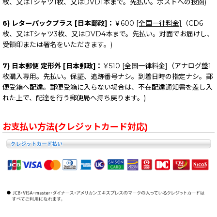
枚、又はTシャツ1枚、又はDVD1本まで。先払い。ポストへの投函)
6) レターパックプラス [日本郵政]：
￥600
[全国一律料金]
（CD6
枚、又はTシャツ3枚、又はDVD4本まで。先払い。対面でお届けし、
受領印または署名をいただきます。)
7) 日本郵便 定形外 [日本郵政]：
￥510
[全国一律料金]
（アナログ盤1
枚購入専用。先払い。保証、追跡番号ナシ。到着日時の指定ナシ。郵
便受箱へ配達。郵便受箱に入らない場合は、不在配達通知書を差し入
れた上で、配達を行う郵便局へ持ち戻ります。)
お支払い方法(クレジットカード対応)