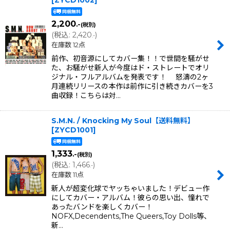
[
ZYCD1002
]
2,200
.-
(税別)
(
税込
:
2,420
)
.-
在庫数 12点
前作、初音源にしてカバー集！！で世間を騒がせ
た、お騒がせ新人が今度はド・ストレートでオリ
ジナル・フルアルバムを発表です！ 怒濤の2ヶ
月連続リリースの本作は前作に引き続きカバーを3
曲収録！こちらは対…
S.M.N. / Knocking My Soul【送料無料】
[
ZYCD1001
]
1,333
.-
(税別)
(
税込
:
1,466
)
.-
在庫数 11点
新人が超変化球でヤッちゃいました！デビュー作
にしてカバー・アルバム！彼らの思い出、憧れで
あったバンドを楽しくカバー！
NOFX,Decendents,The Queers,Toy Dolls等、
新…