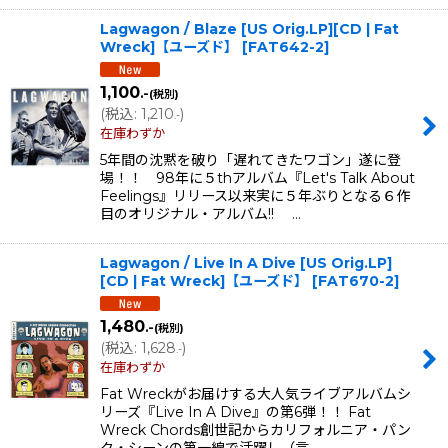
Lagwagon / Blaze [US Orig.LP][CD | Fat
Wreck]【ユーズド】
[
FAT642-2
]
1,100
.-
(税別)
(
税込
:
1,210
)
.-
在庫わずか
5年間の沈黙を破り「遅れてきたワゴン」遂に登
場！！ 98年に５thアルバム『Let's Talk About
Feelings』リリース以来実に５年ぶりとなる６作
目のオリジナル・アルバム!! …
Lagwagon / Live In A Dive [US Orig.LP]
[CD | Fat Wreck]【ユーズド】
[
FAT670-2
]
1,480
.-
(税別)
(
税込
:
1,628
)
.-
在庫わずか
Fat Wreckがお届けする大人気ライブアルバムシ
リーズ『Live In A Dive』の第6弾！！ Fat
Wreck Chords創世記からカリフォルニア・パン
ク・シーンの第一線で活躍し（言…