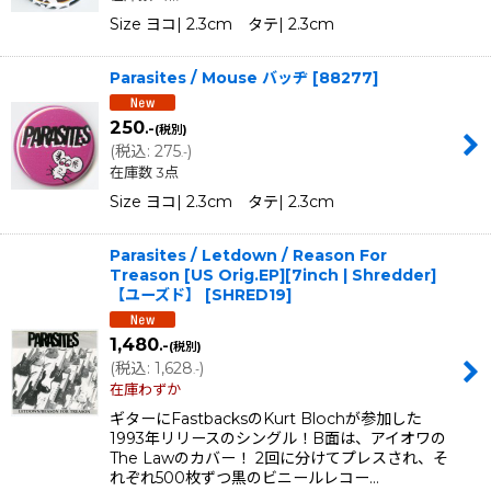
Size ヨコ| 2.3cm タテ| 2.3cm
Parasites / Mouse バッヂ
[
88277
]
250
.-
(税別)
(
税込
:
275
)
.-
在庫数 3点
Size ヨコ| 2.3cm タテ| 2.3cm
Parasites / Letdown / Reason For
Treason [US Orig.EP][7inch | Shredder]
【ユーズド】
[
SHRED19
]
1,480
.-
(税別)
(
税込
:
1,628
)
.-
在庫わずか
ギターにFastbacksのKurt Blochが参加した
1993年リリースのシングル！B面は、アイオワの
The Lawのカバー！ 2回に分けてプレスされ、そ
れぞれ500枚ずつ黒のビニールレコー…