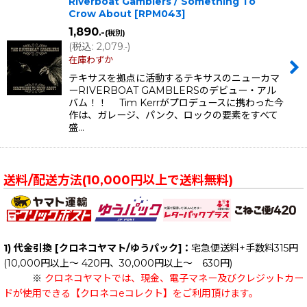
Riverboat Gamblers / Something To
Crow About
[
RPM043
]
1,890
.-
(税別)
(
税込
:
2,079
)
.-
在庫わずか
テキサスを拠点に活動するテキサスのニューカマ
ーRIVERBOAT GAMBLERSのデビュー・アル
バム！！ Tim Kerrがプロデュースに携わった今
作は、ガレージ、パンク、ロックの要素をすべて
盛…
送料/配送方法(10,000円以上で送料無料)
1) 代金引換 [クロネコヤマト/ゆうパック]：
宅急便送料+手数料315円
(10,000円以上～ 420円、30,000円以上～ 630円)
※
クロネコヤマトでは、現金、電子マネー及びクレジットカー
ドが使用できる【クロネコeコレクト】をご利用頂けます。