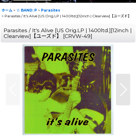
ホーム
>
☆ BAND: P
>
Parasites
>
Parasites / It's Alive [US Orig.LP | 1400ltd.][12inch | Clearview]【ユーズド】
Parasites / It's Alive [US Orig.LP | 1400ltd.][12inch |
Clearview]【ユーズド】
[
CRVW-49
]