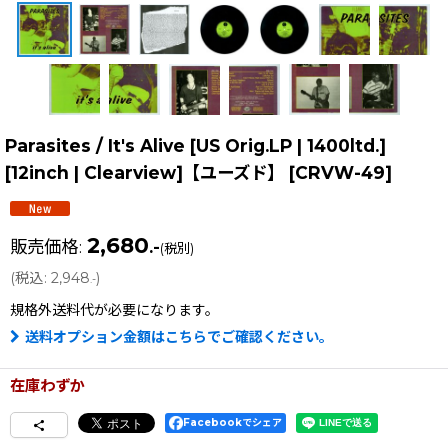
Parasites / It's Alive [US Orig.LP | 1400ltd.]
[12inch | Clearview]【ユーズド】
[
CRVW-49
]
2,680
販売価格
:
.-
(税別)
(
税込
:
2,948
)
.-
規格外送料
代が必要になります。
送料オプション金額はこちらでご確認ください。
在庫わずか
Facebookでシェア