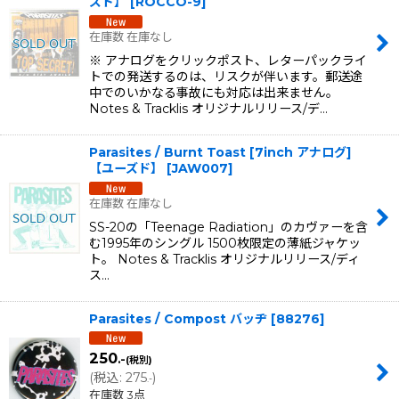
ズド】
[
ROCCO-9
]
在庫数 在庫なし
※ アナログをクリックポスト、レターパックライ
トでの発送するのは、リスクが伴います。郵送途
中でのいかなる事故にも対応は出来ません。
Notes & Tracklis オリジナルリリース/デ…
Parasites / Burnt Toast [7inch アナログ]
【ユーズド】
[
JAW007
]
在庫数 在庫なし
SS-20の「Teenage Radiation」のカヴァーを含
む1995年のシングル 1500枚限定の薄紙ジャケッ
ト。 Notes & Tracklis オリジナルリリース/ディ
ス…
Parasites / Compost バッヂ
[
88276
]
250
.-
(税別)
(
税込
:
275
)
.-
在庫数 3点