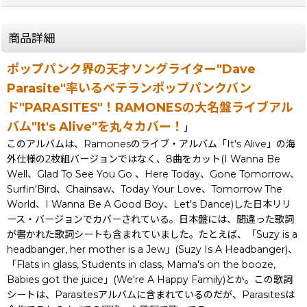
商品詳細
ポップパンク界の天才ソングライター"Dave
Parasite"率いるベテランポップパンクバン
ド"PARASITES"！RAMONESの大名盤ライブアル
バム"It's Alive"を丸々カバー！
」
このアルバムは、Ramonesのライブ・アルバム「It's Alive」の海
外仕様の2枚組バージョンではなく、8曲をカット(I Wanna Be
Well、Glad To See You Go 、Here Today、Gone Tomorrow、
Surfin'Bird、Chainsaw、Today Your Love、Tomorrow The
World、I Wanna Be A Good Boy、Let's Dance)した日本リリ
ース・バージョンでカバーされている。日本盤には、間違った歌詞
が書かれた歌詞シートも含まれていました。たとえば、「Suzy is a
headbanger, her mother is a Jew」(Suzy Is A Headbanger)、
「Flats in glass, Students in class, Mama's on the booze,
Babies got the juice」(We're A Happy Family)とか。この歌詞
シートは、Parasitesアルバムに含まれているのだが、Parasitesは