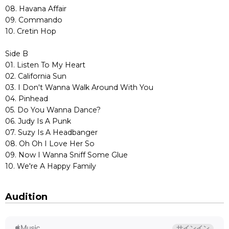
08. Havana Affair
09. Commando
10. Cretin Hop
Side B
01. Listen To My Heart
02. California Sun
03. I Don't Wanna Walk Around With You
04. Pinhead
05. Do You Wanna Dance?
06. Judy Is A Punk
07. Suzy Is A Headbanger
08. Oh Oh I Love Her So
09. Now I Wanna Sniff Some Glue
10. We're A Happy Family
Audition