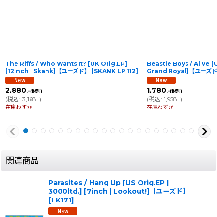
The Riffs / Who Wants It? [UK Orig.LP]
Beastie Boys / Alive [
[12inch | Skank]【ユーズド】
[
SKANK LP 112
]
Grand Royal]【ユーズ
2,880
1,780
.-
.-
(税別)
(税別)
(
税込
:
3,168
)
(
税込
:
1,958
)
.-
.-
在庫わずか
在庫わずか
関連商品
Parasites / Hang Up [US Orig.EP |
3000ltd.] [7inch | Lookout!]【ユーズド】
[
LK171
]