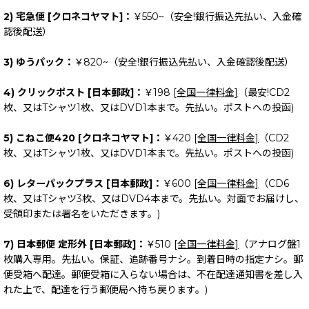
2) 宅急便 [クロネコヤマト]：
￥550~（安全!銀行振込先払い、入金確
認後配送）
3) ゆうパック：
￥820~（安全!銀行振込先払い、入金確認後配送）
4) クリックポスト [日本郵政]：
￥198
[全国一律料金]
（最安!CD2
枚、又はTシャツ1枚、又はDVD1本まで。先払い。ポストへの投函)
5) こねこ便420 [クロネコヤマト]：
￥420
[全国一律料金]
（CD2
枚、又はTシャツ1枚、又はDVD1本まで。先払い。ポストへの投函)
6) レターパックプラス [日本郵政]：
￥600
[全国一律料金]
（CD6
枚、又はTシャツ3枚、又はDVD4本まで。先払い。対面でお届けし、
受領印または署名をいただきます。)
7) 日本郵便 定形外 [日本郵政]：
￥510
[全国一律料金]
（アナログ盤1
枚購入専用。先払い。保証、追跡番号ナシ。到着日時の指定ナシ。郵
便受箱へ配達。郵便受箱に入らない場合は、不在配達通知書を差し入
れた上で、配達を行う郵便局へ持ち戻ります。)