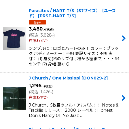
Parasites / HART T/S【S?サイズ】【ユーズ
ド】
[
PRST-HART T/S
]
3,480
.-
(税別)
(
税込
:
3,828
)
.-
在庫わずか
シンプルに！ロゴとハートのみ！ カラー：ブラッ
ク ボディメーカー：不明 表記サイズ：不明 実
寸： (1) 身丈(衿のリブ付け根から裾まで)・・・63
センチ (2) 身幅(脇から…
J Church / One Missippi
[
DON029-2
]
1,296
.-
(税別)
(
税込
:
1,426
)
.-
在庫わずか
J Church、5枚目のフル・アルバム！！ Notes &
Tracklis リリース： 2000 レーベル：Honest
Don's Hardly 01. No Jazz …