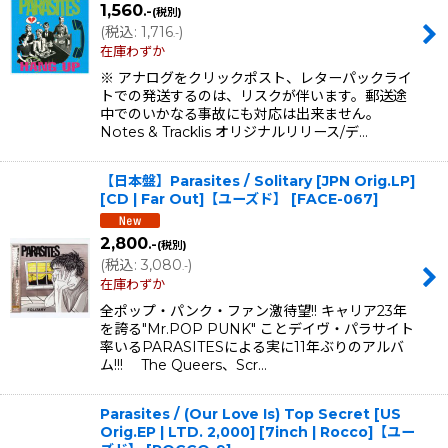
1,560
.-
(税別)
(
税込
:
1,716
)
.-
在庫わずか
※ アナログをクリックポスト、レターパックライ
トでの発送するのは、リスクが伴います。郵送途
中でのいかなる事故にも対応は出来ません。
Notes & Tracklis オリジナルリリース/デ…
【日本盤】Parasites ‎/ Solitary [JPN Orig.LP]
[CD | Far Out]【ユーズド】
[
FACE-067
]
2,800
.-
(税別)
(
税込
:
3,080
)
.-
在庫わずか
全ポップ・パンク・ファン激待望!! キャリア23年
を誇る"Mr.POP PUNK" ことデイヴ・パラサイト
率いるPARASITESによる実に11年ぶりのアルバ
ム!!! The Queers、Scr…
Parasites / (Our Love Is) Top Secret [US
Orig.EP | LTD. 2,000] [7inch | Rocco]【ユー