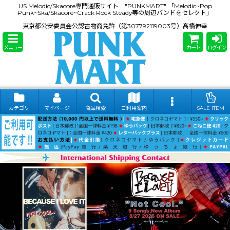
US Melodic/Skacore専門通販サイト "PUNKMART" 「Melodic~Pop
Punk~Ska/Skacore~Crack Rock Steady等の周辺バンドをセレクト」
東京都公安委員会公認古物商免許（第307792119003号）髙橋伸幸
メニュー
カート
ログイン
カテゴリ
マイページ
商品検索
ご利用案内
SALE ITEM