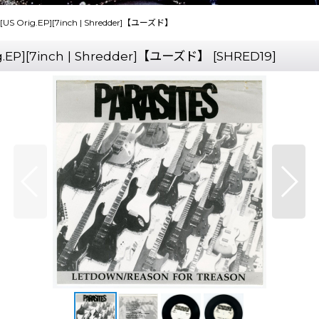
on [US Orig.EP][7inch | Shredder]【ユーズド】
Orig.EP][7inch | Shredder]【ユーズド】
[
SHRED19
]