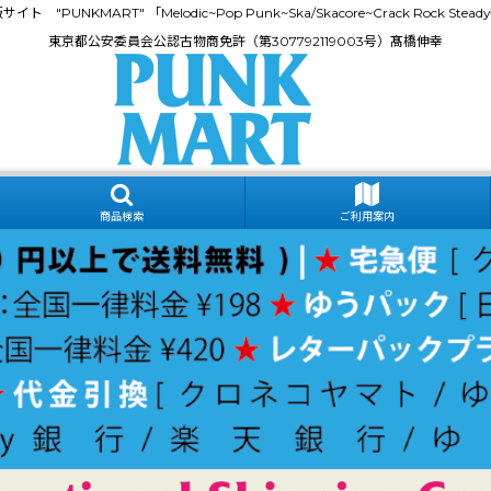
門通販サイト "PUNKMART" 「Melodic~Pop Punk~Ska/Skacore~Crack Rock
東京都公安委員会公認古物商免許（第307792119003号）髙橋伸幸
商品検索
ご利用案内