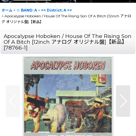
ホーム
>
☆ BAND: A
>
== District: A ==
>
Apocalypse Hoboken / House Of The Rising Son Of A Bitch [12inch アナロ
グ オリジナル盤]【新品】
Apocalypse Hoboken / House Of The Rising Son
Of A Bitch [12inch アナログ オリジナル盤]【新品】
[
78766-1
]