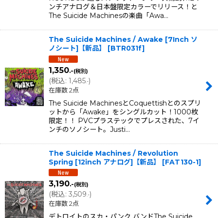
ンチアナログ＆日本盤限定カラーでリリース！と
The Suicide Machinesの楽曲「Awa…
The Suicide Machines / Awake [7Inch ソ
ノシート]【新品】
[
BTR031f
]
1,350
.-
(税別)
(
税込
:
1,485
)
.-
在庫数 2点
The Suicide MachinesとCoquettishとのスプリ
ットから「Awake」をシングルカット！1000枚
限定！！ PVCプラステックでプレスされた、7イ
ンチのソノシート。Justi…
The Suicide Machines / Revolution
Spring [12inch アナログ]【新品】
[
FAT130-1
]
3,190
.-
(税別)
(
税込
:
3,509
)
.-
在庫数 2点
デトロイトのスカ・パンク バンドThe Suicide