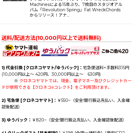
Machinesによる15年ぶり、7枚目のスタジオアル
バム「Revolution Spring」Fat WreckChords
からリリース！アナ…
送料/配送方法(10,000円以上で送料無料)
1) 代金引換 [クロネコヤマト/ゆうパック]：
宅急便送料+手数料315円
(10,000円以上～ 420円、30,000円以上～ 630円)
※
クロネコヤマトでは、現金、電子マネー及びクレジットカー
ドが使用できる【クロネコeコレクト】をご利用頂けます。
2) 宅急便 [クロネコヤマト]：
￥550~（安全!銀行振込先払い、入金確
認後配送）
3) ゆうパック：
￥820~（安全!銀行振込先払い、入金確認後配送）
4) クリックポスト [日本郵政]：
￥198
[全国一律料金]
（最安!CD2