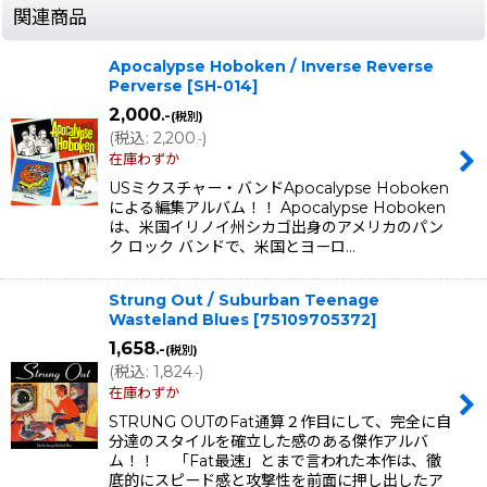
関連商品
Apocalypse Hoboken / Inverse Reverse
Perverse
[
SH-014
]
2,000
.-
(税別)
(
税込
:
2,200
)
.-
在庫わずか
USミクスチャー・バンドApocalypse Hoboken
による編集アルバム！！ Apocalypse Hoboken
は、米国イリノイ州シカゴ出身のアメリカのパン
ク ロック バンドで、米国とヨーロ…
Strung Out / Suburban Teenage
Wasteland Blues
[
75109705372
]
1,658
.-
(税別)
(
税込
:
1,824
)
.-
在庫わずか
STRUNG OUTのFat通算２作目にして、完全に自
分達のスタイルを確立した感のある傑作アルバ
ム！！ 「Fat最速」とまで言われた本作は、徹
底的にスピード感と攻撃性を前面に押し出したア