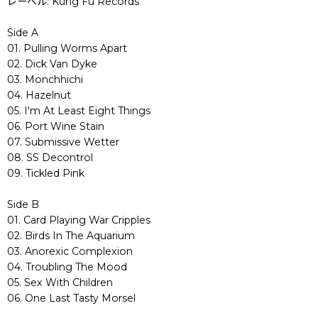
レーベル: Kung Fu Records
Side A
01. Pulling Worms Apart
02. Dick Van Dyke
03. Monchhichi
04. Hazelnut
05. I'm At Least Eight Things
06. Port Wine Stain
07. Submissive Wetter
08. SS Decontrol
09. Tickled Pink
Side B
01. Card Playing War Cripples
02. Birds In The Aquarium
03. Anorexic Complexion
04. Troubling The Mood
05. Sex With Children
06. One Last Tasty Morsel