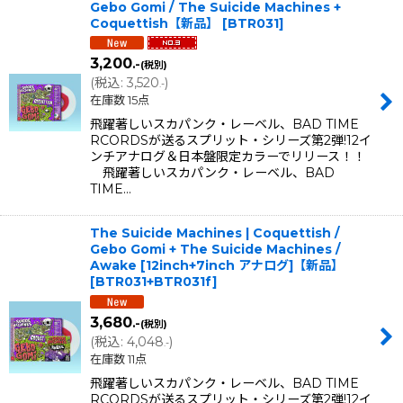
Gebo Gomi / The Suicide Machines +
Coquettish【新品】
[
BTR031
]
3,200
.-
(税別)
(
税込
:
3,520
)
.-
在庫数 15点
飛躍著しいスカパンク・レーベル、BAD TIME
RCORDSが送るスプリット・シリーズ第2弾!12イ
ンチアナログ＆日本盤限定カラーでリリース！！
飛躍著しいスカパンク・レーベル、BAD
TIME…
The Suicide Machines | Coquettish /
Gebo Gomi + The Suicide Machines /
Awake [12inch+7inch アナログ]【新品】
[
BTR031+BTR031f
]
3,680
.-
(税別)
(
税込
:
4,048
)
.-
在庫数 11点
飛躍著しいスカパンク・レーベル、BAD TIME
RCORDSが送るスプリット・シリーズ第2弾!12イ