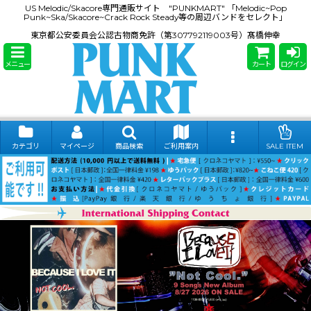
US Melodic/Skacore専門通販サイト "PUNKMART" 「Melodic~Pop
Punk~Ska/Skacore~Crack Rock Steady等の周辺バンドをセレクト」
東京都公安委員会公認古物商免許（第307792119003号）髙橋伸幸
メニュー
カート
ログイン
カテゴリ
マイページ
商品検索
ご利用案内
SALE ITEM