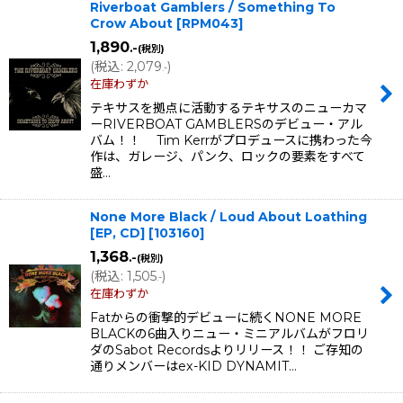
Riverboat Gamblers / Something To
Crow About
[
RPM043
]
1,890
.-
(税別)
(
税込
:
2,079
)
.-
在庫わずか
テキサスを拠点に活動するテキサスのニューカマ
ーRIVERBOAT GAMBLERSのデビュー・アル
バム！！ Tim Kerrがプロデュースに携わった今
作は、ガレージ、パンク、ロックの要素をすべて
盛…
None More Black / Loud About Loathing
[EP, CD]
[
103160
]
1,368
.-
(税別)
(
税込
:
1,505
)
.-
在庫わずか
Fatからの衝撃的デビューに続くNONE MORE
BLACKの6曲入りニュー・ミニアルバムがフロリ
ダのSabot Recordsよりリリース！！ ご存知の
通りメンバーはex-KID DYNAMIT…