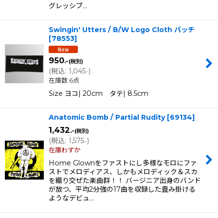
グレッシブ…
Swingin' Utters / B/W Logo Cloth パッチ
[
78553
]
950
.-
(税別)
(
税込
:
1,045
)
.-
在庫数 6点
Size ヨコ| 20cm タテ| 8.5cm
Anatomic Bomb / Partial Rudity
[
69134
]
1,432
.-
(税別)
(
税込
:
1,575
)
.-
在庫わずか
Home Glownをファストにし多様なモロにファ
ストでメロディアス、しかもメロディック＆スカ
を織り交ぜた楽曲群！！ バージニア出身のバンド
が放つ、平均2分強の17曲を収録した畳み掛ける
ようなデビュ…