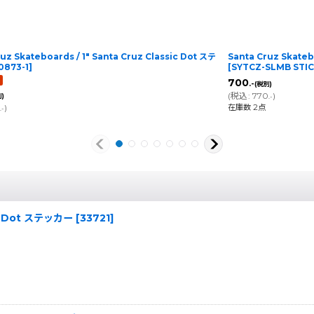
uz Skateboards / 1" Santa Cruz Classic Dot ステ
Santa Cruz Skate
0873-1
]
[
SYTCZ-SLMB STI
700
.-
(税別)
(
税込
:
770
)
)
.-
在庫数 2点
0
)
.-
elp Dot ステッカー
[
33721
]