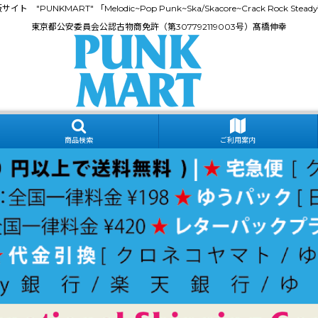
門通販サイト "PUNKMART" 「Melodic~Pop Punk~Ska/Skacore~Crack Rock
東京都公安委員会公認古物商免許（第307792119003号）髙橋伸幸
商品検索
ご利用案内