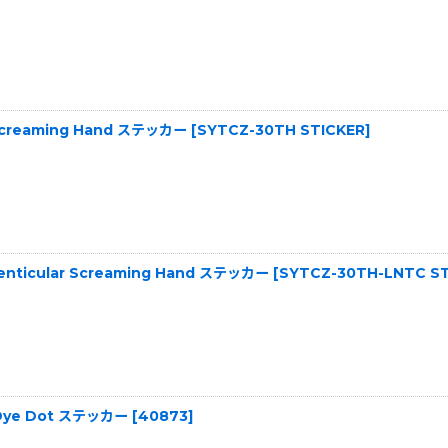
y Screaming Hand ステッカー
[
SYTCZ-30TH STICKER
]
 Lenticular Screaming Hand ステッカー
[
SYTCZ-30TH-LNTC S
ie Dye Dot ステッカー
[
40873
]