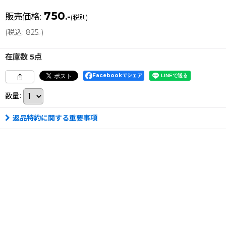
750
販売価格
:
.-
(税別)
(
税込
:
825
)
.-
在庫数 5点
Facebookでシェア
数量
:
返品特約に関する重要事項