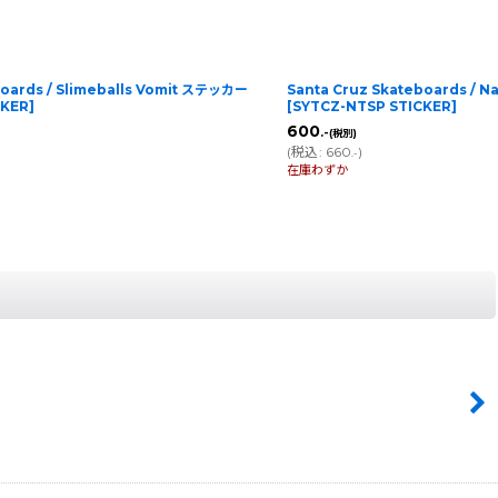
boards / Slimeballs Vomit ステッカー
Santa Cruz Skateboards / 
CKER
]
[
SYTCZ-NTSP STICKER
]
600
.-
(税別)
(
税込
:
660
)
.-
在庫わずか