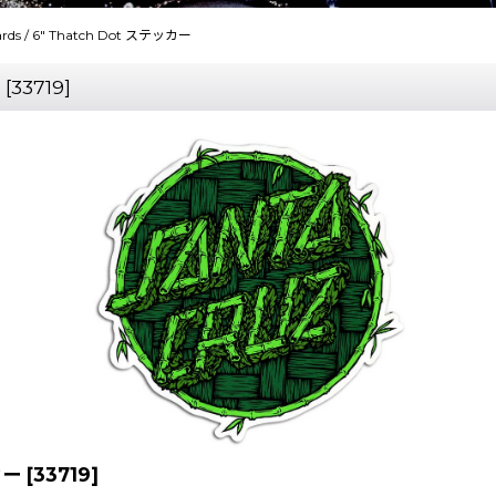
ards / 6" Thatch Dot ステッカー
[
33719
]
カー
[
33719
]