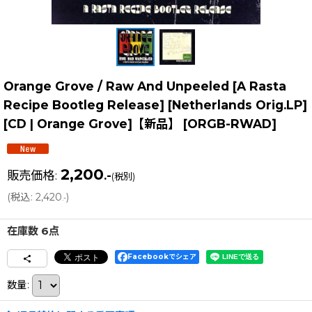
Orange Grove / Raw And Unpeeled [A Rasta
Recipe Bootleg Release] [Netherlands Orig.LP]
[CD | Orange Grove]【新品】
[
ORGB-RWAD
]
2,200
販売価格
:
.-
(税別)
(
税込
:
2,420
)
.-
在庫数 6点
Facebookでシェア
数量
: