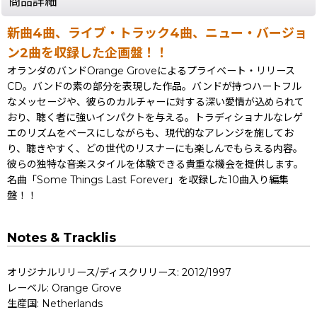
商品詳細
新曲4曲、ライブ・トラック4曲、ニュー・バージョ
ン2曲を収録した企画盤！！
オランダのバンドOrange Groveによるプライベート・リリース
CD。バンドの素の部分を表現した作品。バンドが持つハートフル
なメッセージや、彼らのカルチャーに対する深い愛情が込められて
おり、聴く者に強いインパクトを与える。トラディショナルなレゲ
エのリズムをベースにしながらも、現代的なアレンジを施してお
り、聴きやすく、どの世代のリスナーにも楽しんでもらえる内容。
彼らの独特な音楽スタイルを体験できる貴重な機会を提供します。
名曲「Some Things Last Forever」を収録した10曲入り編集
盤！！
Notes & Tracklis
オリジナルリリース/ディスクリリース: 2012/1997
レーベル: Orange Grove
生産国: Netherlands