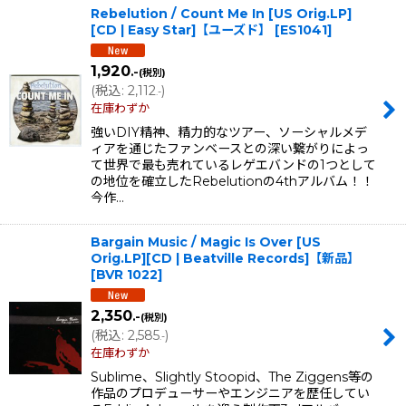
Rebelution / Count Me In [US Orig.LP]
[CD | Easy Star]【ユーズド】
[
ES1041
]
1,920
.-
(税別)
(
税込
:
2,112
)
.-
在庫わずか
強いDIY精神、精力的なツアー、ソーシャルメデ
ィアを通じたファンベースとの深い繋がりによっ
て世界で最も売れているレゲエバンドの1つとして
の地位を確立したRebelutionの4thアルバム！！
今作…
Bargain Music / Magic Is Over [US
Orig.LP][CD | Beatville Records]【新品】
[
BVR 1022
]
2,350
.-
(税別)
(
税込
:
2,585
)
.-
在庫わずか
Sublime、Slightly Stoopid、The Ziggens等の
作品のプロデューサーやエンジニアを歴任してい