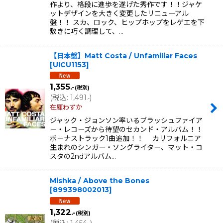
作より、格段に進歩を遂げた秀作です！！ジャケ
ットデザインを大きく変更したリニューアル
盤！！ スカ、ロック、ヒップホップをレゲエを下
敷きに巧く調理して、…
【日本盤】Matt Costa / Unfamiliar Faces
[
UICU1153
]
1,355
.-
(税別)
(
税込
:
1,491
)
.-
在庫わずか
ジャック・ジョンソン率いるブラッシュファイア
ー・レコーズから待望のセカンド・アルバム！！
ボーナストラック1曲追加！！ カリフォルニア
生まれのシンガー・ソングライター、マット・コ
スタの2ndアルバム…
Mishka / Above the Bones
[
899398002013
]
1,322
.-
(税別)