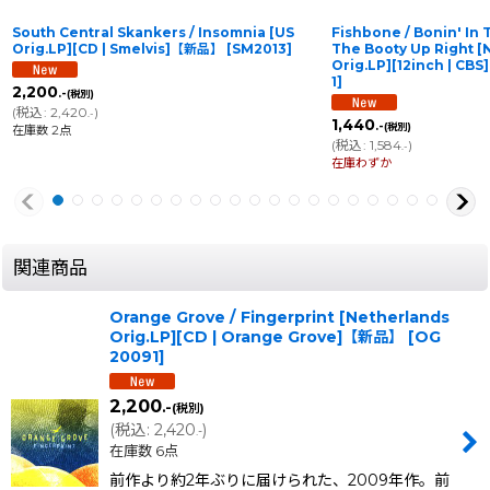
South Central Skankers / Insomnia [US
Fishbone / Bonin' In 
Orig.LP][CD | Smelvis]【新品】
[
SM2013
]
The Booty Up Right [
Orig.LP][12inch | 
1
]
2,200
.-
(税別)
(
税込
:
2,420
)
.-
1,440
.-
(税別)
在庫数 2点
(
税込
:
1,584
)
.-
在庫わずか
関連商品
Orange Grove / Fingerprint [Netherlands
Orig.LP][CD | Orange Grove]【新品】
[
OG
20091
]
2,200
.-
(税別)
(
税込
:
2,420
)
.-
在庫数 6点
前作より約2年ぶりに届けられた、2009年作。前