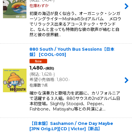
(
税込
:
1,454
)
.-
在庫わずか
初夏の海辺が良く似合う、オーガニック・シンガ
ーソングライターMishkaの3rdアルバム メロウ
でリラックス出来るアコーステック・サウンド
と、なんと言っても特徴的な彼の歌声が絡むと自
然と彼の世界観…
880 South / Youth Bus Sessions【日本
盤】
[
COOL-005
]
1,480
.-
(税別)
(
税込
:
1,628
)
.-
希望小売価格
:
1,800
.-
在庫数 7点
確かな演奏力と歌唱力を武器に、カリフォルニア
で活躍する３人組。880サウスの2ndアルバム日
本初登場。Slightly Stoopid、Pepper、
Fishbone、Matisyahu等との共演によ…
【日本盤】Sashamon / One Day Maybe
[JPN Orig.LP][CD | Victor]【新品】