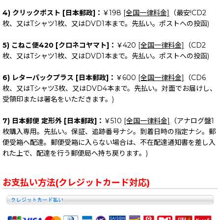
4) クリックポスト [日本郵政]：
￥198
[全国一律料金]
（最安!CD2
枚、又はTシャツ1枚、又はDVD1本まで。先払い。ポストへの投函)
5) こねこ便420 [クロネコヤマト]：
￥420
[全国一律料金]
（CD2
枚、又はTシャツ1枚、又はDVD1本まで。先払い。ポストへの投函)
6) レターパックプラス [日本郵政]：
￥600
[全国一律料金]
（CD6
枚、又はTシャツ3枚、又はDVD4本まで。先払い。対面でお届けし、
受領印または署名をいただきます。)
7) 日本郵便 定形外 [日本郵政]：
￥510
[全国一律料金]
（アナログ盤1
枚購入専用。先払い。保証、追跡番号ナシ。到着日時の指定ナシ。郵
便受箱へ配達。郵便受箱に入らない場合は、不在配達通知書を差し入
れた上で、配達を行う郵便局へ持ち戻ります。)
お支払い方法(クレジットカード対応)