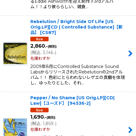
るEddie Ashworthを迎え制作下3rdアルバ
ム！！より彼ららしい、雑食…
Rebelution / Bright Side Of Life [US
Orig.LP][CD | Controlled Substance]【新
品】
[
CS87
]
2,860
.-
(税別)
(
税込
:
3,146
)
.-
在庫わずか
2009年8月にControlled Substance Sound
LabsからリリースされたRebelutionの2ndアル
バム！！ 色彩にとらわれないレゲエの真髄を体現
し、ゆったりとした、それ…
Pepper / No Shame [US Orig.LP][CD|
Law]【ユーズド】
[
94536-2
]
1,690
.-
(税別)
(
税込
:
1,859
)
.-
在庫わずか