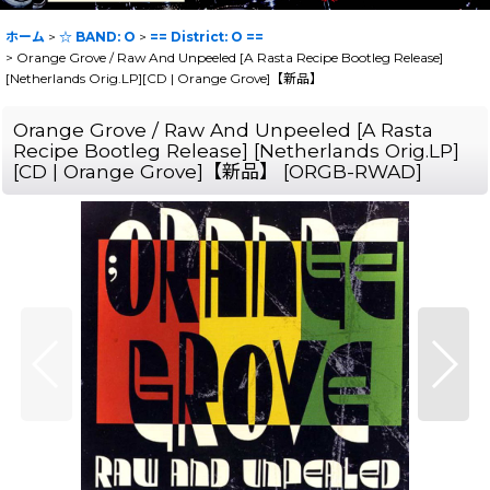
ホーム
>
☆ BAND: O
>
== District: O ==
>
Orange Grove / Raw And Unpeeled [A Rasta Recipe Bootleg Release]
[Netherlands Orig.LP][CD | Orange Grove]【新品】
Orange Grove / Raw And Unpeeled [A Rasta
Recipe Bootleg Release] [Netherlands Orig.LP]
[CD | Orange Grove]【新品】
[
ORGB-RWAD
]