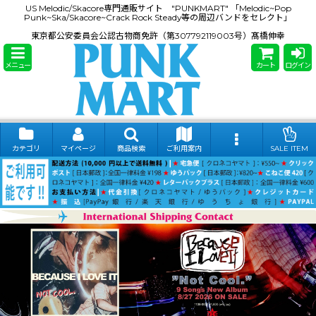
US Melodic/Skacore専門通販サイト "PUNKMART" 「Melodic~Pop
Punk~Ska/Skacore~Crack Rock Steady等の周辺バンドをセレクト」
東京都公安委員会公認古物商免許（第307792119003号）髙橋伸幸
メニュー
カート
ログイン
カテゴリ
マイページ
商品検索
ご利用案内
SALE ITEM