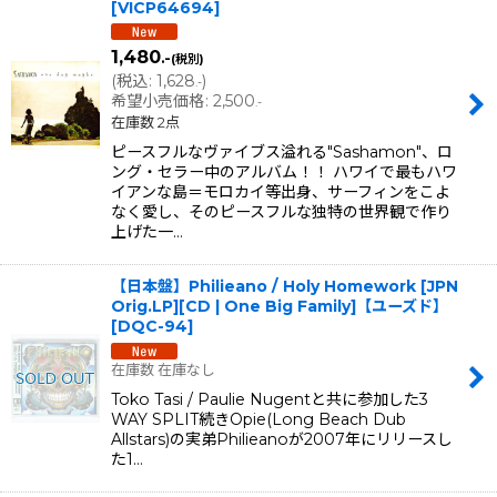
[
VICP64694
]
1,480
.-
(税別)
(
税込
:
1,628
)
.-
希望小売価格
:
2,500
.-
在庫数 2点
ピースフルなヴァイブス溢れる"Sashamon"、ロ
ング・セラー中のアルバム！！ ハワイで最もハワ
イアンな島＝モロカイ等出身、サーフィンをこよ
なく愛し、そのピースフルな独特の世界観で作り
上げた一…
【日本盤】Philieano / Holy Homework [JPN
Orig.LP][CD | One Big Family]【ユーズド】
[
DQC-94
]
在庫数 在庫なし
Toko Tasi / Paulie Nugentと共に参加した3
WAY SPLIT続きOpie(Long Beach Dub
Allstars)の実弟Philieanoが2007年にリリースし
た1…