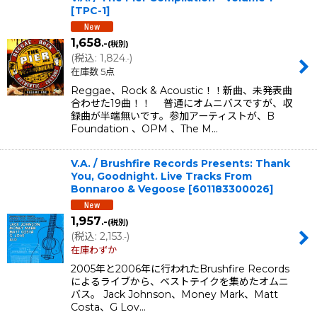
[
TPC-1
]
1,658
.-
(税別)
(
税込
:
1,824
)
.-
在庫数 5点
Reggae、Rock & Acoustic！！新曲、未発表曲
合わせた19曲！！ 普通にオムニバスですが、収
録曲が半端無いです。参加アーティストが、B
Foundation 、OPM 、The M…
V.A. / Brushfire Records Presents: Thank
You, Goodnight. Live Tracks From
Bonnaroo & Vegoose
[
601183300026
]
1,957
.-
(税別)
(
税込
:
2,153
)
.-
在庫わずか
2005年と2006年に行われたBrushfire Records
によるライブから、ベストテイクを集めたオムニ
バス。 Jack Johnson、Money Mark、Matt
Costa、G Lov…