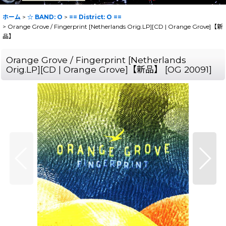
ホーム
>
☆ BAND: O
>
== District: O ==
>
Orange Grove / Fingerprint [Netherlands Orig.LP][CD | Orange Grove]【新
品】
Orange Grove / Fingerprint [Netherlands
Orig.LP][CD | Orange Grove]【新品】
[
OG 20091
]