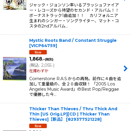
ジャック・ジョンソン率いるブラッシュファイア
ー・レコーズから待望のセカンド・アルバム！！
ボーナストラック1曲追加！！ カリフォルニア
生まれのシンガー・ソングライター、マット・コ
スタの2ndアルバム…
Mystic Roots Band / Constant Struggle
[
VICP64759
]
1,868
.-
(税別)
(
税込
:
2,055
)
.-
在庫わずか
Cornerstone R.A.S.からの再発。前作に４曲を追
加して重量級の、全２０曲収録！ 「2005 Los
Angeles Music Award」のBest Pop/Reggae
で優勝した今…
Thicker Than Thieves / Thru Thick And
Thin [US Orig.LP][CD | Thicker Than
Thieves]【新品】
[
829377521228
]