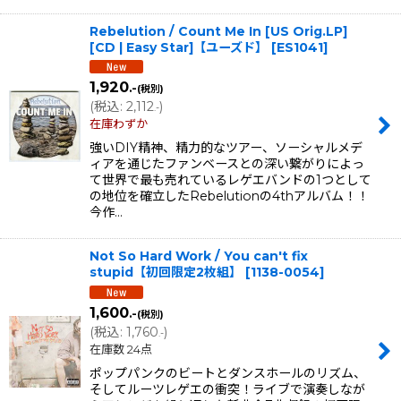
Rebelution / Count Me In [US Orig.LP]
[CD | Easy Star]【ユーズド】
[
ES1041
]
1,920
.-
(税別)
(
税込
:
2,112
)
.-
在庫わずか
強いDIY精神、精力的なツアー、ソーシャルメデ
ィアを通じたファンベースとの深い繋がりによっ
て世界で最も売れているレゲエバンドの1つとして
の地位を確立したRebelutionの4thアルバム！！
今作…
Not So Hard Work / You can't fix
stupid【初回限定2枚組】
[
1138-0054
]
1,600
.-
(税別)
(
税込
:
1,760
)
.-
在庫数 24点
ポップパンクのビートとダンスホールのリズム、
そしてルーツレゲエの衝突！ライブで演奏しなが