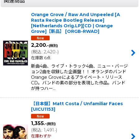
関連商品
Orange Grove / Raw And Unpeeled [A
Rasta Recipe Bootleg Release]
[Netherlands Orig.LP][CD | Orange
Grove]【新品】
[
ORGB-RWAD
]
2,200
.-
(税別)
(
税込
:
2,420
)
.-
在庫数 6点
新曲4曲、ライブ・トラック4曲、ニュー・バージ
ョン2曲を収録した企画盤！！ オランダのバンド
Orange Groveによるプライベート・リリース
CD。バンドの素の部分を表現した作品。バンド
が持つハー…
【日本盤】Matt Costa / Unfamiliar Faces
[
UICU1153
]
1,355
.-
(税別)
(
税込
:
1,491
)
.-
在庫わずか