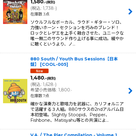
1,580
.-
(税別)
(
税込
:
1,738
)
.-
在庫数 3点
ソウルフルなボーカル、ラウド・ギター・ソロ、
力強いホーン・セクションを巧みのブレンド！
ロックとレゲエを上手く融合させた、ユニークな
唯一無二のサウンド作り上げる事に成功。緩やか
に聴くというより、ノ…
880 South / Youth Bus Sessions【日本
盤】
[
COOL-005
]
1,480
.-
(税別)
(
税込
:
1,628
)
.-
希望小売価格
:
1,800
.-
在庫数 7点
確かな演奏力と歌唱力を武器に、カリフォルニア
で活躍する３人組。880サウスの2ndアルバム日
本初登場。Slightly Stoopid、Pepper、
Fishbone、Matisyahu等との共演によ…
V.A. / The Pier Compilation - Volume 1