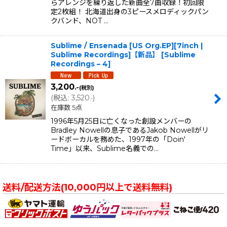
らアレンジを繰り返した新曲全7曲収録！初回限
定2枚組！ 北海道出身の3ピースメロディックパン
クバンド、NOT …
Sublime / Ensenada [US Org.EP][7inch |
Sublime Recordings]【新品】
[
Sublime
Recordings – 4
]
3,200
.-
(税別)
(
税込
:
3,520
)
.-
在庫数 5点
1996年5月25日に亡くなった創設メンバーの
Bradley Nowellの息子であるJakob Nowellがリ
ードボーカルを務めた、1997年の「Doin'
Time」以来、Sublime名義での…
送料/配送方法(10,000円以上で送料無料)