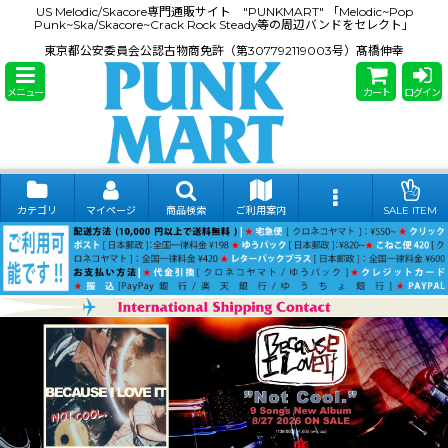
US Melodic/Skacore専門通販サイト "PUNKMART" 「Melodic~Pop
Punk~Ska/Skacore~Crack Rock Steady等の周辺バンドをセレクト」
東京都公安委員会公認古物商免許（第307792119003号）髙橋伸幸
メニュー
カート
ログイン
カテゴリ
マイページ
商品検索
ご利用案内
SALE ITEM