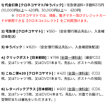
1) 代金引換 [クロネコヤマト/ゆうパック]：
宅急便送料+手数料315円
(10,000円以上～ 420円、30,000円以上～ 630円)
※
クロネコヤマトでは、現金、電子マネー及びクレジットカー
ドが使用できる【クロネコeコレクト】をご利用頂けます。
2) 宅急便 [クロネコヤマト]：
￥550~（安全!銀行振込先払い、入金確
認後配送）
3) ゆうパック：
￥820~（安全!銀行振込先払い、入金確認後配送）
4) クリックポスト [日本郵政]：
￥198
[全国一律料金]
（最安!CD2
枚、又はTシャツ1枚、又はDVD1本まで。先払い。ポストへの投函)
5) こねこ便420 [クロネコヤマト]：
￥420
[全国一律料金]
（CD2
枚、又はTシャツ1枚、又はDVD1本まで。先払い。ポストへの投函)
6) レターパックプラス [日本郵政]：
￥600
[全国一律料金]
（CD6
枚、又はTシャツ3枚、又はDVD4本まで。先払い。対面でお届けし、
受領印または署名をいただきます。)