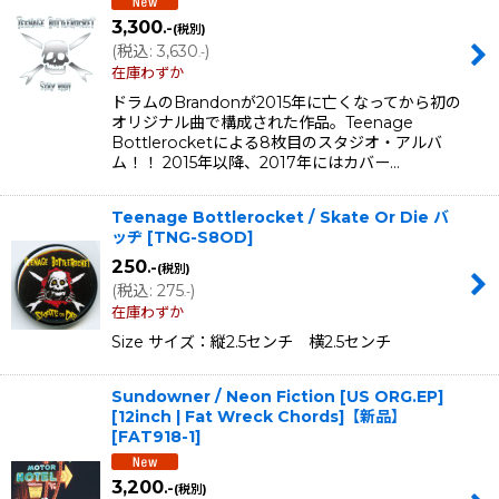
3,300
.-
(税別)
(
税込
:
3,630
)
.-
在庫わずか
ドラムのBrandonが2015年に亡くなってから初の
オリジナル曲で構成された作品。Teenage
Bottlerocketによる8枚目のスタジオ・アルバ
ム！！ 2015年以降、2017年にはカバー…
Teenage Bottlerocket / Skate Or Die バ
ッヂ
[
TNG-S8OD
]
250
.-
(税別)
(
税込
:
275
)
.-
在庫わずか
Size サイズ：縦2.5センチ 横2.5センチ
Sundowner / Neon Fiction [US ORG.EP]
[12inch | Fat Wreck Chords]【新品】
[
FAT918-1
]
3,200
.-
(税別)