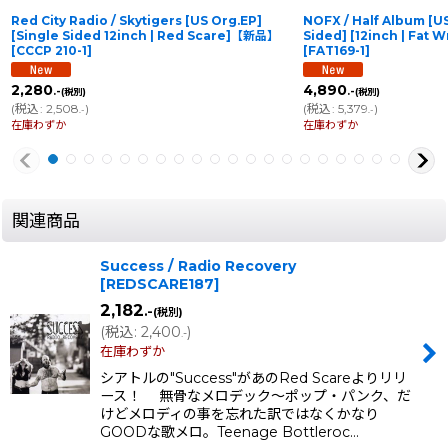
Red City Radio / Skytigers [US Org.EP]
NOFX / Half Album [US
[Single Sided 12inch | Red Scare]【新品】
Sided] [12inch | Fa
[
CCCP 210-1
]
[
FAT169-1
]
2,280
4,890
.-
.-
(税別)
(税別)
(
税込
:
2,508
)
(
税込
:
5,379
)
.-
.-
在庫わずか
在庫わずか
関連商品
Success / Radio Recovery
[
REDSCARE187
]
2,182
.-
(税別)
(
税込
:
2,400
)
.-
在庫わずか
シアトルの"Success"があのRed Scareよりリリ
ース！ 無骨なメロデック〜ポップ・パンク、だ
けどメロディの事を忘れた訳ではなくかなり
GOODな歌メロ。Teenage Bottleroc…