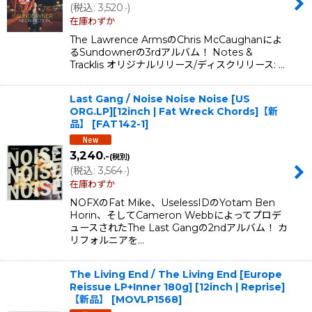
(
税込
:
3,520
)
.-
在庫わずか
The Lawrence ArmsのChris McCaughanによ
るSundownerの3rdアルバム！ Notes &
Tracklis オリジナルリリース/ディスクリリース: …
Last Gang / Noise Noise Noise [US
ORG.LP][12inch | Fat Wreck Chords]【新
品】
[
FAT142-1
]
3,240
.-
(税別)
(
税込
:
3,564
)
.-
在庫わずか
NOFXのFat Mike、UselessIDのYotam Ben
Horin、そしてCameron Webbによってプロデ
ュースされたThe Last Gangの2ndアルバム！ カ
リフォルニアを…
The Living End / The Living End [Europe
Reissue LP+Inner 180g] [12inch | Reprise]
【新品】
[
MOVLP1568
]