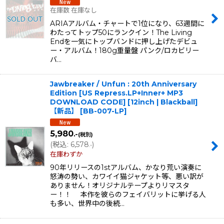
在庫数 在庫なし
ARIAアルバム・チャートで1位になり、63週間に
わたってトップ50にランクイン！The Living
Endを一気にトップバンドに押し上げたデビュ
ー・アルバム！180g重量盤 パンク/ロカビリー
バ…
Jawbreaker / Unfun : 20th Anniversary
Edition [US Repress.LP+Inner+ MP3
DOWNLOAD CODE] [12inch | Blackball]
【新品】
[
BB-007-LP
]
5,980
.-
(税別)
(
税込
:
6,578
)
.-
在庫わずか
90年リリースの1stアルバム、かなり荒い演奏に
怒涛の勢い、カワイイ猫ジャケット等、悪い訳が
ありません！オリジナルテープよりリマスタ
ー！！ 本作を彼らのフェイバリットに挙げる人
も多い、世界中の後続…