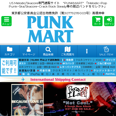
US Melodic/Skacore専門通販サイト "PUNKMART" 「Melodic~Pop
Punk~Ska/Skacore~Crack Rock Steady等の周辺バンドをセレクト」
東京都公安委員会公認古物商免許（第307792119003号）髙橋伸幸
メニュー
カート
ログイン
カテゴリ
マイページ
商品検索
ご利用案内
SALE ITEM