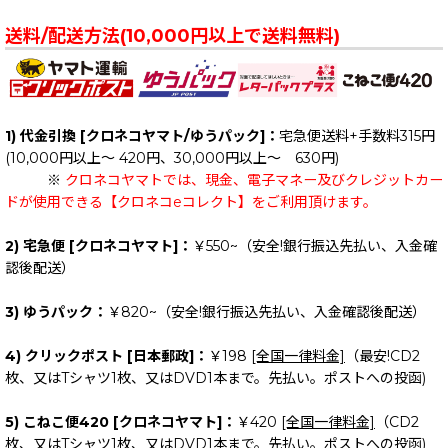
送料/配送方法(10,000円以上で送料無料)
1) 代金引換 [クロネコヤマト/ゆうパック]：
宅急便送料+手数料315円
(10,000円以上～ 420円、30,000円以上～ 630円)
※
クロネコヤマトでは、現金、電子マネー及びクレジットカー
ドが使用できる【クロネコeコレクト】をご利用頂けます。
2) 宅急便 [クロネコヤマト]：
￥550~（安全!銀行振込先払い、入金確
認後配送）
3) ゆうパック：
￥820~（安全!銀行振込先払い、入金確認後配送）
4) クリックポスト [日本郵政]：
￥198
[全国一律料金]
（最安!CD2
枚、又はTシャツ1枚、又はDVD1本まで。先払い。ポストへの投函)
5) こねこ便420 [クロネコヤマト]：
￥420
[全国一律料金]
（CD2
枚、又はTシャツ1枚、又はDVD1本まで。先払い。ポストへの投函)