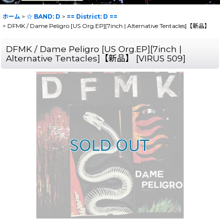
ホーム
>
☆ BAND: D
>
== District: D ==
>
DFMK / Dame Peligro [US Org.EP][7inch | Alternative Tentacles]【新品】
DFMK / Dame Peligro [US Org.EP][7inch |
Alternative Tentacles]【新品】
[
VIRUS 509
]