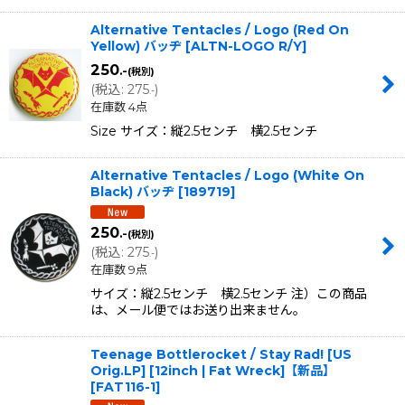
Alternative Tentacles / Logo (Red On
Yellow) バッヂ
[
ALTN-LOGO R/Y
]
250
.-
(税別)
(
税込
:
275
)
.-
在庫数 4点
Size サイズ：縦2.5センチ 横2.5センチ
Alternative Tentacles / Logo (White On
Black) バッヂ
[
189719
]
250
.-
(税別)
(
税込
:
275
)
.-
在庫数 9点
サイズ：縦2.5センチ 横2.5センチ 注）この商品
は、メール便ではお送り出来ません。
Teenage Bottlerocket / Stay Rad! [US
Orig.LP] [12inch | Fat Wreck]【新品】
[
FAT116-1
]