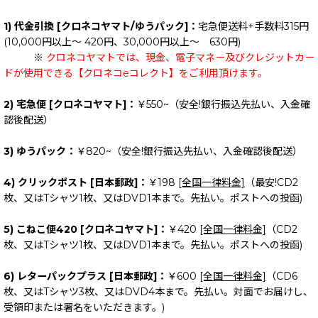
1) 代金引換 [クロネコヤマト/ゆうパック]：
宅急便送料+手数料315円
(10,000円以上～ 420円、30,000円以上～ 630円)
※
クロネコヤマトでは、現金、電子マネー及びクレジットカー
ドが使用できる【クロネコeコレクト】をご利用頂けます。
2) 宅急便 [クロネコヤマト]：
￥550~（安全!銀行振込先払い、入金確
認後配送）
3) ゆうパック：
￥820~（安全!銀行振込先払い、入金確認後配送）
4) クリックポスト [日本郵政]：
￥198
[全国一律料金]
（最安!CD2
枚、又はTシャツ1枚、又はDVD1本まで。先払い。ポストへの投函)
5) こねこ便420 [クロネコヤマト]：
￥420
[全国一律料金]
（CD2
枚、又はTシャツ1枚、又はDVD1本まで。先払い。ポストへの投函)
6) レターパックプラス [日本郵政]：
￥600
[全国一律料金]
（CD6
枚、又はTシャツ3枚、又はDVD4本まで。先払い。対面でお届けし、
受領印または署名をいただきます。)