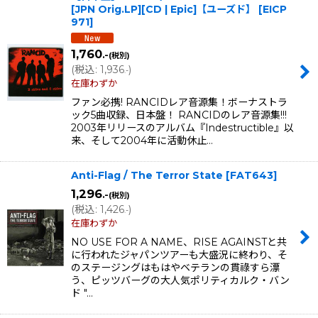
[JPN Orig.LP][CD | Epic]【ユーズド】
[
EICP
971
]
1,760
.-
(税別)
(
税込
:
1,936
)
.-
在庫わずか
ファン必携! RANCIDレア音源集！ボーナストラ
ック5曲収録、日本盤！ RANCIDのレア音源集!!!
2003年リリースのアルバム『Indestructible』以
来、そして2004年に活動休止…
Anti-Flag / The Terror State
[
FAT643
]
1,296
.-
(税別)
(
税込
:
1,426
)
.-
在庫わずか
NO USE FOR A NAME、RISE AGAINSTと共
に行われたジャパンツアーも大盛況に終わり、そ
のステージングはもはやベテランの貫祿すら漂
う、ピッツバーグの大人気ポリティカルク・バン
ド "…