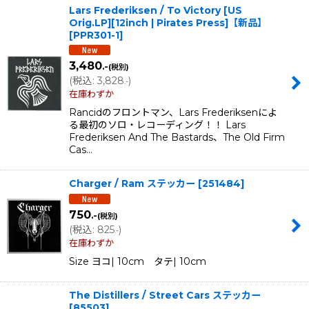
Lars Frederiksen / To Victory [US
Orig.LP][12inch | Pirates Press]【新品】
[
PPR301-1
]
3,480
.-
(税別)
(
税込
:
3,828
)
.-
在庫わずか
Rancidのフロントマン、Lars Frederiksenによ
る最初のソロ・レコーディング！！ Lars
Frederiksen And The Bastards、The Old Firm
Cas…
Charger / Ram ステッカー
[
251484
]
750
.-
(税別)
(
税込
:
825
)
.-
在庫わずか
Size ヨコ| 10cm タテ| 10cm
The Distillers / Street Cars ステッカー
[
85503
]