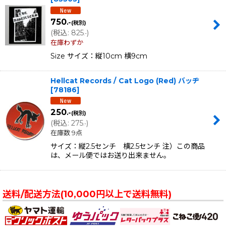
750
.-
(税別)
(
税込
:
825
)
.-
在庫わずか
Size サイズ：縦10cm 横9cm
Hellcat Records / Cat Logo (Red) バッヂ
[
78186
]
250
.-
(税別)
(
税込
:
275
)
.-
在庫数 9点
サイズ：縦2.5センチ 横2.5センチ 注）この商品
は、メール便ではお送り出来ません。
送料/配送方法(10,000円以上で送料無料)