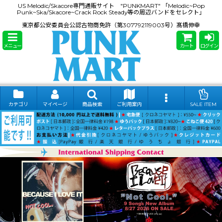
US Melodic/Skacore専門通販サイト "PUNKMART" 「Melodic~Pop
Punk~Ska/Skacore~Crack Rock Steady等の周辺バンドをセレクト」
東京都公安委員会公認古物商免許（第307792119003号）髙橋伸幸
メニュー
カート
ログイン
カテゴリ
マイページ
商品検索
ご利用案内
SALE ITEM