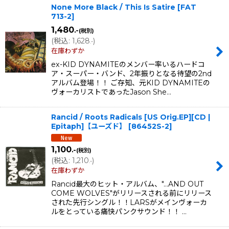
None More Black / This Is Satire
[
FAT
713-2
]
1,480
.-
(税別)
(
税込
:
1,628
)
.-
在庫わずか
ex-KID DYNAMITEのメンバー率いるハードコ
ア・スーパー・バンド、2年振りとなる待望の2nd
アルバム登場！！ ご存知、元KID DYNAMITEの
ヴォーカリストであったJason She…
Rancid / Roots Radicals [US Orig.EP][CD |
Epitaph]【ユーズド】
[
86452S-2
]
1,100
.-
(税別)
(
税込
:
1,210
)
.-
在庫わずか
Rancid最大のヒット・アルバム、"…AND OUT
COME WOLVES"がリリースされる前にリリース
された先行シングル！！LARSがメインヴォーカ
ルをとっている痛快パンクサウンド！！ …