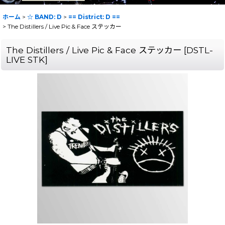
ホーム
>
☆ BAND: D
>
== District: D ==
>
The Distillers / Live Pic & Face ステッカー
The Distillers / Live Pic & Face ステッカー
[
DSTL-
LIVE STK
]