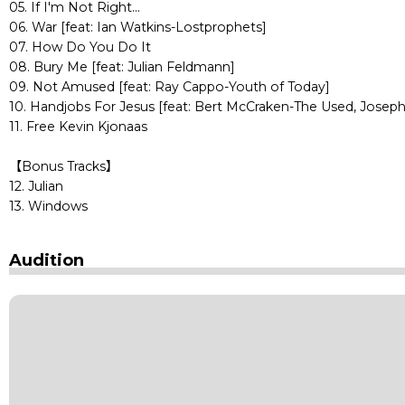
05. If I'm Not Right...
06. War [feat: Ian Watkins-Lostprophets]
07. How Do You Do It
08. Bury Me [feat: Julian Feldmann]
09. Not Amused [feat: Ray Cappo-Youth of Today]
10. Handjobs For Jesus [feat: Bert McCraken-The Used, Joseph
11. Free Kevin Kjonaas
【Bonus Tracks】
12. Julian
13. Windows
Audition