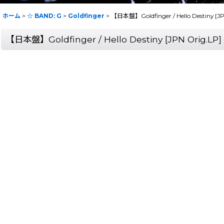
ホーム
>
☆ BAND: G
>
Goldfinger
>
【日本盤】Goldfinger / Hello Destiny [J
【日本盤】Goldfinger / Hello Destiny [JPN Orig.LP