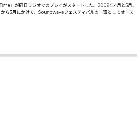
re Time」が同日ラジオでのプレイがスタートした。2008年4月と5月、
、2月とから3月にかけて、Soundwaveフェスティバルの一環としてオース