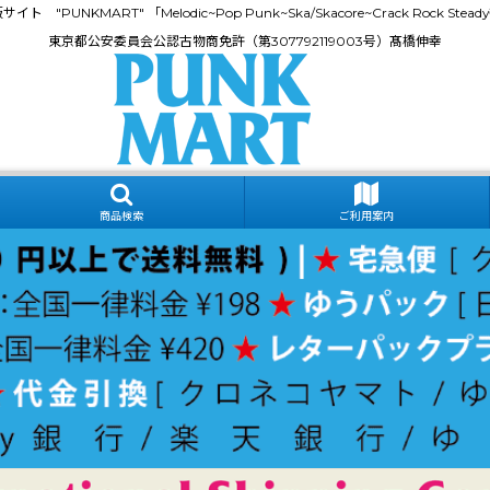
門通販サイト "PUNKMART" 「Melodic~Pop Punk~Ska/Skacore~Crack Rock
東京都公安委員会公認古物商免許（第307792119003号）髙橋伸幸
商品検索
ご利用案内