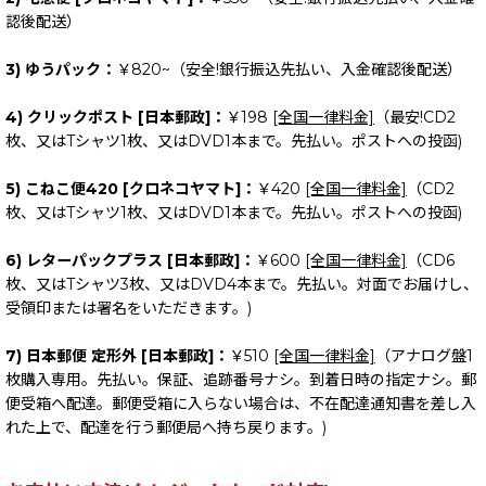
認後配送）
3) ゆうパック：
￥820~（安全!銀行振込先払い、入金確認後配送）
4) クリックポスト [日本郵政]：
￥198
[全国一律料金]
（最安!CD2
枚、又はTシャツ1枚、又はDVD1本まで。先払い。ポストへの投函)
5) こねこ便420 [クロネコヤマト]：
￥420
[全国一律料金]
（CD2
枚、又はTシャツ1枚、又はDVD1本まで。先払い。ポストへの投函)
6) レターパックプラス [日本郵政]：
￥600
[全国一律料金]
（CD6
枚、又はTシャツ3枚、又はDVD4本まで。先払い。対面でお届けし、
受領印または署名をいただきます。)
7) 日本郵便 定形外 [日本郵政]：
￥510
[全国一律料金]
（アナログ盤1
枚購入専用。先払い。保証、追跡番号ナシ。到着日時の指定ナシ。郵
便受箱へ配達。郵便受箱に入らない場合は、不在配達通知書を差し入
れた上で、配達を行う郵便局へ持ち戻ります。)