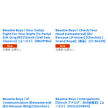
Beastie Boys / (You Gotta)
Beastie Boys / Check Your
Fight For Your Right (To Party)
Head (remastered) [EU
[UK Orig.EP] [12inch | Def Jam
Reissue LP+Inner] [12inchx2 |
Classics]【ユーズド】
[
9829784
]
Grand Royal]【新品】
[
C1-94225
]
在庫数 在庫なし
在庫数 在庫なし
Beastie Boys / Ill
Beastie Boys / Intergalactic
Communication (Remastered)
[10inch アナログ｜500枚限定]【ユ
[EU Reissue 180g] [12inchx2 |
ーズド】
[
10CLDJX803
]