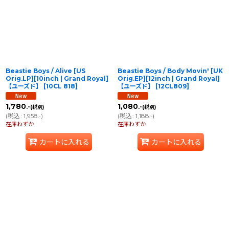
並び順
:
絞り込む
Beastie Boys / Alive [US
Beastie Boys / Body Movin' [UK
Orig.LP][10inch | Grand Royal]
Orig.EP][12inch | Grand Royal]
【ユーズド】
[
10CL 818
]
【ユーズド】
[
12CL809
]
1,780
1,080
.-
.-
(税別)
(税別)
(
税込
:
1,958
)
(
税込
:
1,188
)
.-
.-
在庫わずか
在庫わずか
カートに入れる
カートに入れる