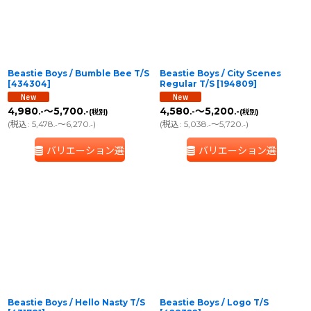
Beastie Boys / Bumble Bee T/S
Beastie Boys / City Scenes
[
434304
]
Regular T/S
[
194809
]
4,980
～5,700
4,580
～5,200
.-
.-
.-
.-
(税別)
(税別)
(
税込
:
5,478
～6,270
)
(
税込
:
5,038
～5,720
)
.-
.-
.-
.-
バリエーション選択
バリエーション選択
Beastie Boys / Hello Nasty T/S
Beastie Boys / Logo T/S