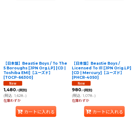
【日本盤】Beastie Boys / To The
【日本盤】Beastie Boys /
5 Boroughs [JPN Org.LP] [CD |
Licensed To Ill [JPN Orig.LP]
Toshiba EMI]【ユーズド】
[CD | Mercury]【ユーズド】
[
TOCP-66300
]
[
PHCR-4050
]
1,480
980
.-
.-
(税別)
(税別)
(
税込
:
1,628
)
(
税込
:
1,078
)
.-
.-
在庫わずか
在庫わずか
カートに入れる
カートに入れる