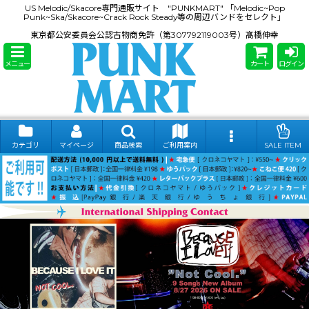
US Melodic/Skacore専門通販サイト "PUNKMART" 「Melodic~Pop
Punk~Ska/Skacore~Crack Rock Steady等の周辺バンドをセレクト」
東京都公安委員会公認古物商免許（第307792119003号）髙橋伸幸
メニュー
カート
ログイン
カテゴリ
マイページ
商品検索
ご利用案内
SALE ITEM