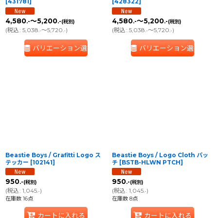
[
431781
]
[
428322
]
4,580
～5,200
4,580
～5,200
.-
.-
.-
.-
(税別)
(税別)
(
税込
:
5,038
～5,720
)
(
税込
:
5,038
～5,720
)
.-
.-
.-
.-
バリエーション選択
バリエーション選択
Beastie Boys / Grafitti Logo ス
Beastie Boys / Logo Cloth パッ
テッカー
[
102141
]
チ
[
BSTB-HLWN PTCH
]
950
950
.-
.-
(税別)
(税別)
(
税込
:
1,045
)
(
税込
:
1,045
)
.-
.-
在庫数 16点
在庫数 8点
カートに入れる
カートに入れる