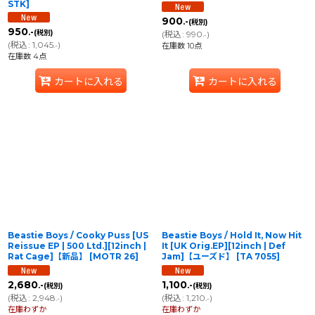
STK
]
900
.-
(税別)
950
.-
(税別)
(
税込
:
990
)
.-
(
税込
:
1,045
)
.-
在庫数 10点
在庫数 4点
カートに入れる
カートに入れる
Beastie Boys / Cooky Puss [US
Beastie Boys / Hold It, Now Hit
Reissue EP | 500 Ltd.][12inch |
It [UK Orig.EP][12inch | Def
Rat Cage]【新品】
[
MOTR 26
]
Jam]【ユーズド】
[
TA 7055
]
2,680
1,100
.-
.-
(税別)
(税別)
(
税込
:
2,948
)
(
税込
:
1,210
)
.-
.-
在庫わずか
在庫わずか