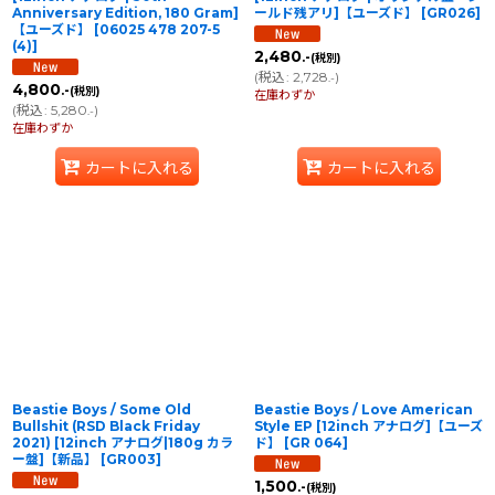
Anniversary Edition, 180 Gram]
ールド残アリ]【ユーズド】
[
GR026
]
【ユーズド】
[
06025 478 207-5
(4)
]
2,480
.-
(税別)
(
税込
:
2,728
)
.-
4,800
.-
(税別)
在庫わずか
(
税込
:
5,280
)
.-
在庫わずか
カートに入れる
カートに入れる
Beastie Boys / Some Old
Beastie Boys / Love American
Bullshit (RSD Black Friday
Style EP [12inch アナログ]【ユーズ
2021) [12inch アナログ|180g カラ
ド】
[
GR 064
]
ー盤]【新品】
[
GR003
]
1,500
.-
(税別)