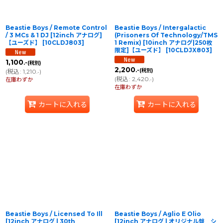
Beastie Boys / Remote Control
Beastie Boys / Intergalactic
/ 3 MCs & 1 DJ [12inch アナログ]
(Prisoners Of Technology/TMS
【ユーズド】
[
10CLDJ803
]
1 Remix) [10inch アナログ|250枚
限定]【ユーズド】
[
10CLDJX803
]
1,100
.-
(税別)
2,200
.-
(税別)
(
税込
:
1,210
)
.-
(
税込
:
2,420
)
在庫わずか
.-
在庫わずか
カートに入れる
カートに入れる
Beastie Boys / Licensed To Ill
Beastie Boys / Aglio E Olio
[12inch アナログ | 30th
[12inch アナログ | オリジナル盤 シ