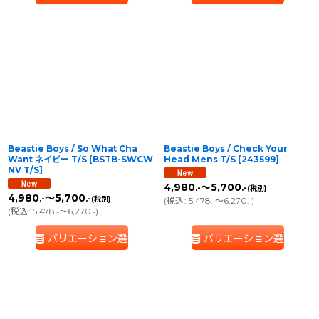
Beastie Boys / So What Cha
Beastie Boys / Check Your
Want ネイビー T/S
[
BSTB-SWCW
Head Mens T/S
[
243599
]
NV T/S
]
4,980
～5,700
.-
.-
(税別)
4,980
～5,700
.-
.-
(税別)
(
税込
:
5,478
～6,270
)
.-
.-
(
税込
:
5,478
～6,270
)
.-
.-
バリエーション選択
バリエーション選択