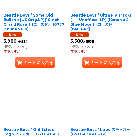
Beastie Boys / Some Old
Beastie Boys / Ultra Fly Tracks
Bullshit [US Orig.LP][10inch |
[---- Unofficial LP] [12inch x 2 |
Grand Royal]【ユーズド】
[
0777
Blue Moon]【ユーズド】
7 89843 0 6
]
[
BMLP45
]
3,980
3,380
.-
.-
(税別)
(税別)
(
税込
:
4,378
)
(
税込
:
3,718
)
.-
.-
在庫わずか
在庫わずか
カートに入れる
カートに入れる
Beastie Boys / Old School
Beastie Boys / Logo ステッカー
Logo ステッカー
[
BSTB-OSLG
[
BSTB-LOGO STK
]