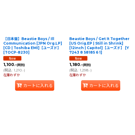
【日本盤】Beastie Boys / Ill
Beastie Boys / Get It Together
Communication [JPN Org.LP]
[US Orig.EP | Still in Shrink]
[CD | Toshiba EMI]【ユーズド】
[12inch | Capitol]【ユーズド】
[
Y
[
TOCP-8230
]
7243 8 58185 6 1
]
1,100
1,180
.-
.-
(税別)
(税別)
(
税込
:
1,210
)
(
税込
:
1,298
)
.-
.-
在庫わずか
在庫わずか
カートに入れる
カートに入れる