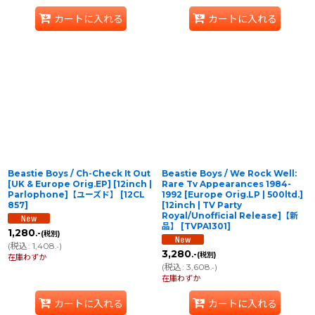
カートに入れる
カートに入れる
Beastie Boys / Ch-Check It Out
Beastie Boys / We Rock Well:
[UK & Europe Orig.EP] [12inch |
Rare Tv Appearances 1984-
Parlophone]【ユーズド】
[
12CL
1992 [Europe Orig.LP | 500ltd.]
857
]
[12inch | TV Party
Royal/Unofficial Release]【新
品】
[
TVPA1301
]
1,280
.-
(税別)
(
税込
:
1,408
)
.-
3,280
.-
(税別)
在庫わずか
(
税込
:
3,608
)
.-
在庫わずか
カートに入れる
カートに入れる